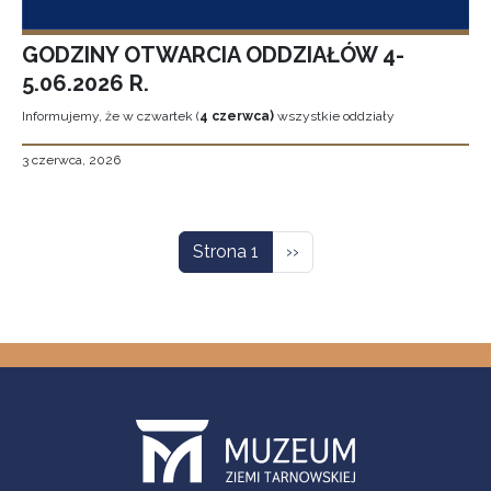
GODZINY OTWARCIA ODDZIAŁÓW 4-
5.06.2026 R.
Informujemy, że w czwartek (
4 czerwca)
wszystkie oddziały
3 czerwca, 2026
Stronicowanie
Następna strona
Strona 1
››