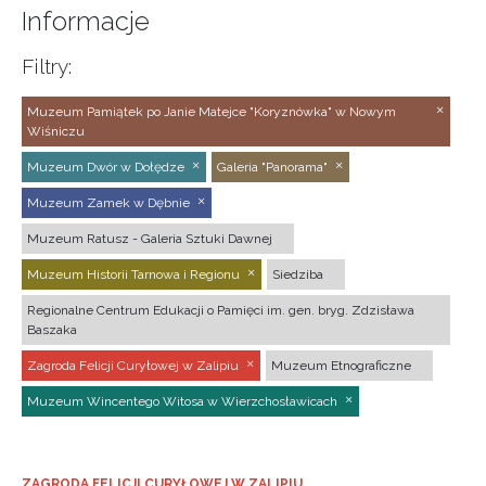
Informacje
Filtry:
Muzeum Pamiątek po Janie Matejce "Koryznówka" w Nowym
Wiśniczu
Muzeum Dwór w Dołędze
Galeria "Panorama"
Muzeum Zamek w Dębnie
Muzeum Ratusz - Galeria Sztuki Dawnej
Muzeum Historii Tarnowa i Regionu
Siedziba
Regionalne Centrum Edukacji o Pamięci im. gen. bryg. Zdzisława
Baszaka
Zagroda Felicji Curyłowej w Zalipiu
Muzeum Etnograficzne
Muzeum Wincentego Witosa w Wierzchosławicach
ZAGRODA FELICJI CURYŁOWEJ W ZALIPIU