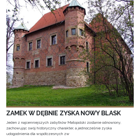
ZAMEK W DĘBNIE ZYSKA NOWY BLASK
Jeden z najcenniejszych zabytków Małopolski zostanie odnowiony,
zachowując swój historyczny charakter, a jednocześnie zyska
udogodnienia dla współczesnych zw