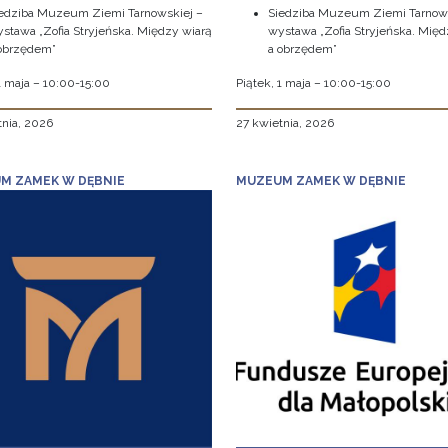
edziba Muzeum Ziemi Tarnowskiej –
Siedziba Muzeum Ziemi Tarnows
stawa „Zofia Stryjeńska. Między wiarą
wystawa „Zofia Stryjeńska. Międ
obrzędem”
a obrzędem”
1 maja – 10:00-15:00
Piątek, 1 maja – 10:00-15:00
tnia, 2026
27 kwietnia, 2026
M ZAMEK W DĘBNIE
MUZEUM ZAMEK W DĘBNIE