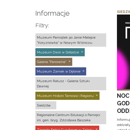
Informacje
SIEDZI
Filtry:
Muzeum Pamiątek po Janie Matejce
"Koryznówka" w Nowym Wiśniczu
Muzeum Dwór w Dołędze
Galeria "Panorama"
Muzeum Zamek w Dębnie
Muzeum Ratusz - Galeria Sztuki
Dawnej
NOC
Muzeum Historii Tarnowa i Regionu
GOD
Siedziba
ODD
Regionalne Centrum Edukacji o Pamięci
Informu
im. gen. bryg. Zdzisława Baszaka
oddział
Zagroda Felicji Curyłowej w Zalipiu