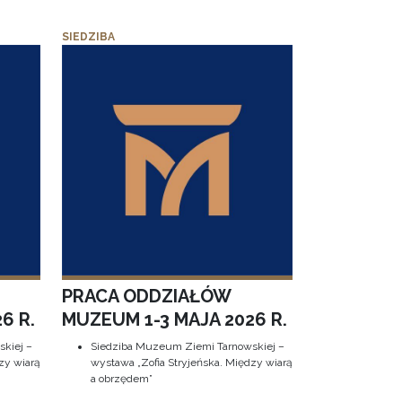
SIEDZIBA
PRACA ODDZIAŁÓW
6 R.
MUZEUM 1-3 MAJA 2026 R.
kiej –
Siedziba Muzeum Ziemi Tarnowskiej –
zy wiarą
wystawa „Zofia Stryjeńska. Między wiarą
a obrzędem”