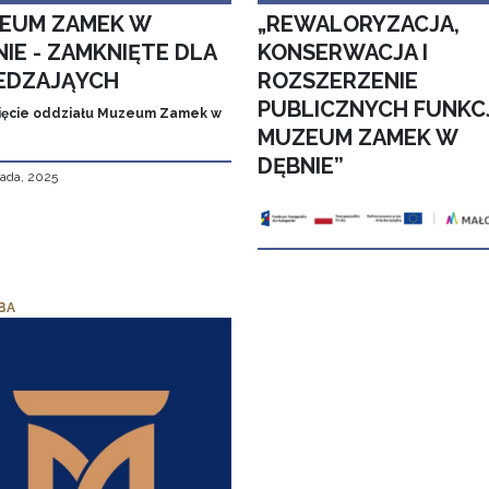
EUM ZAMEK W
„REWALORYZACJA,
IE - ZAMKNIĘTE DLA
KONSERWACJA I
EDZAJĄYCH
ROZSZERZENIE
PUBLICZNYCH FUNKC
ęcie oddziału Muzeum Zamek w
MUZEUM ZAMEK W
DĘBNIE”
pada, 2025
BA