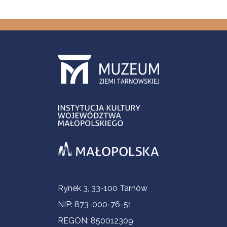
Informacje kontaktowe
Rynek 3, 33-100 Tarnów
NIP: 873-000-76-51
REGON: 850012309