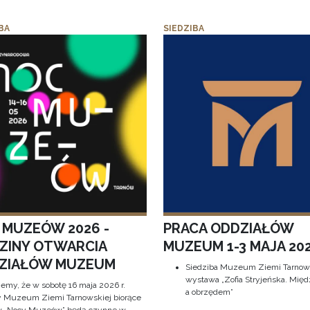
BA
SIEDZIBA
 MUZEÓW 2026 -
PRACA ODDZIAŁÓW
ZINY OTWARCIA
MUZEUM 1-3 MAJA 202
ZIAŁÓW MUZEUM
Siedziba Muzeum Ziemi Tarnows
wystawa „Zofia Stryjeńska. Międ
jemy, że w sobotę 16 maja 2026 r.
a obrzędem”
y Muzeum Ziemi Tarnowskiej biorące