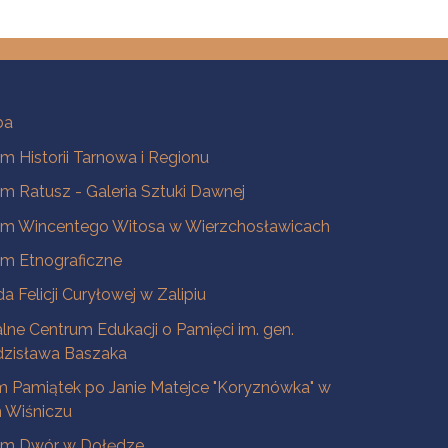
ba
 Historii Tarnowa i Regionu
 Ratusz - Galeria Sztuki Dawnej
m Wincentego Witosa w Wierzchosławicach
m Etnograficzne
a Felicji Curyłowej w Zalipiu
lne Centrum Edukacji o Pamięci im. gen.
dzisława Baszaka
 Pamiątek po Janie Matejce "Koryznówka" w
Wiśniczu
m Dwór w Dołędze