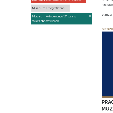
udział 
następu
Muzeum Etnograficzne
15 maja
Muzeum Wincentego Witosa w
Wierzchosławicach
SIEDZI
PRA
MUZE