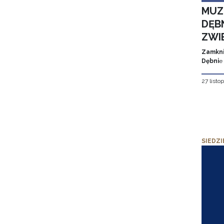
MUZ
DĘBN
ZWI
Zamkni
Dębni
e
27 listo
SIEDZI