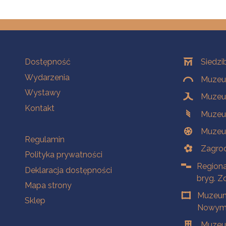
Na skróty
Oddziały
Dostępność
Siedzi
Wydarzenia
Muzeum
Wystawy
Muzeum
Kontakt
Muzeu
Muzeu
Na skróty
Regulamin
Zagrod
Polityka prywatności
Regiona
Deklaracja dostępności
bryg. Z
Mapa strony
Muzeum
Sklep
Nowym 
Muzeu