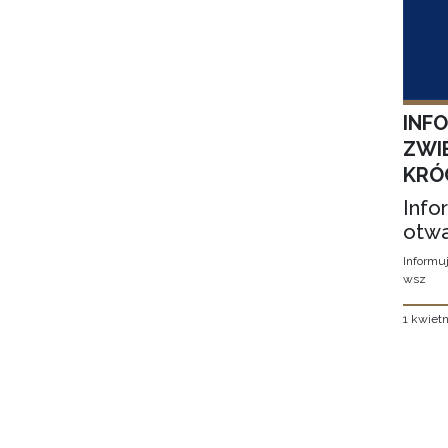
INF
ZWI
KRÓ
Info
otwa
Informuj
wsz
1 kwietn
Stron