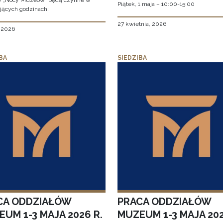
w „Nocy Muzeów” będą czynne w
Piątek, 1 maja – 10:00-15:00
jących godzinach:
27 kwietnia, 2026
, 2026
BA
SIEDZIBA
CA ODDZIAŁÓW
PRACA ODDZIAŁÓW
UM 1-3 MAJA 2026 R.
MUZEUM 1-3 MAJA 202