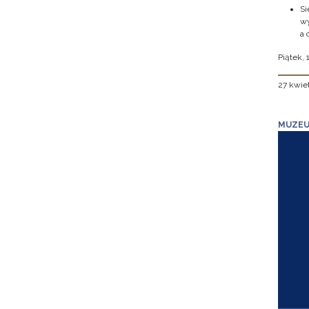
Si
wy
a 
Piątek, 
27 kwie
MUZEU