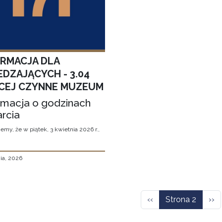
ORMACJA DLA
EDZAJĄCYCH - 3.04
CEJ CZYNNE MUZEUM
rmacja o godzinach
rcia
emy, że w piątek, 3 kwietnia 2026 r.,
ia, 2026
icowanie
Poprzednia strona
Nas
‹‹
Strona 2
››