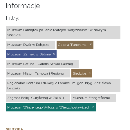
Informacje
Filtry:
Muzeum Pamiątek po Janie Matejce "Koryznówka" w Nowym
Wiśniczu
Muzeum Dwór w Dołędze
Galeria "Panorama"
Muzeum Zamek w Dębnie
Muzeum Ratusz - Galeria Sztuki Dawnej
Muzeum Historii Tarnowa i Regionu
Siedziba
Regionalne Centrum Edukacji o Pamięci im. gen. bryg. Zdzisława
Baszaka
Zagroda Felicji Curyłowej w Zalipiu
Muzeum Etnograficzne
Muzeum Wincentego Witosa w Wierzchosławicach
SIEDZIBA