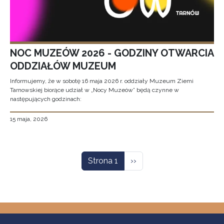
NOC MUZEÓW 2026 - GODZINY OTWARCIA
ODDZIAŁÓW MUZEUM
Informujemy, że w sobotę 16 maja 2026 r. oddziały Muzeum Ziemi
Tarnowskiej biorące udział w „Nocy Muzeów” będą czynne w
następujących godzinach:
15 maja, 2026
Stronicowanie
Następna strona
Strona 1
››