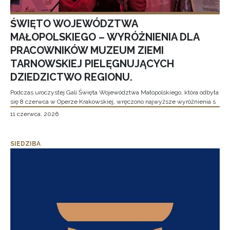
ŚWIĘTO WOJEWÓDZTWA
MAŁOPOLSKIEGO – WYRÓŻNIENIA DLA
PRACOWNIKÓW MUZEUM ZIEMI
TARNOWSKIEJ PIELĘGNUJĄCYCH
DZIEDZICTWO REGIONU.
Podczas uroczystej Gali Święta Województwa Małopolskiego, która odbyła
się 8 czerwca w Operze Krakowskiej, wręczono najwyższe wyróżnienia s
11 czerwca, 2026
SIEDZIBA