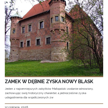
ZAMEK W DĘBNIE ZYSKA NOWY BLASK
Jeden z najcenniejszych zabytków Małopolski zostanie odnowiony,
zachowując swój historyczny charakter, a jednocześnie zyska
udogodnienia dla współczesnych zw
12 czerwca, 2026