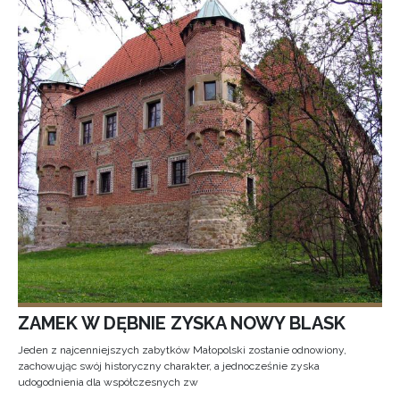
ZAMEK W DĘBNIE ZYSKA NOWY BLASK
Jeden z najcenniejszych zabytków Małopolski zostanie odnowiony,
zachowując swój historyczny charakter, a jednocześnie zyska
udogodnienia dla współczesnych zw