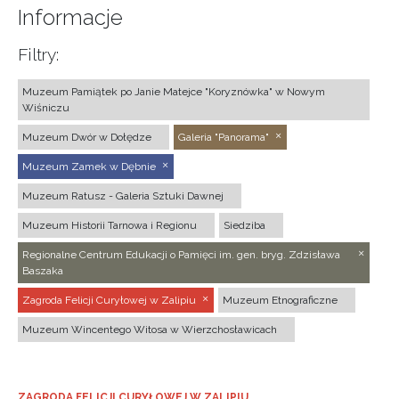
Informacje
Filtry:
Muzeum Pamiątek po Janie Matejce "Koryznówka" w Nowym
Wiśniczu
Muzeum Dwór w Dołędze
Galeria "Panorama"
Muzeum Zamek w Dębnie
Muzeum Ratusz - Galeria Sztuki Dawnej
Muzeum Historii Tarnowa i Regionu
Siedziba
Regionalne Centrum Edukacji o Pamięci im. gen. bryg. Zdzisława
Baszaka
Zagroda Felicji Curyłowej w Zalipiu
Muzeum Etnograficzne
Muzeum Wincentego Witosa w Wierzchosławicach
ZAGRODA FELICJI CURYŁOWEJ W ZALIPIU