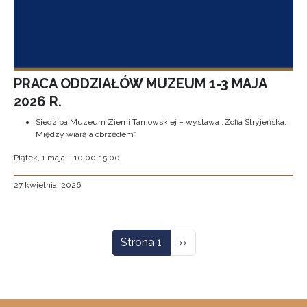
PRACA ODDZIAŁÓW MUZEUM 1-3 MAJA
2026 R.
Siedziba Muzeum Ziemi Tarnowskiej – wystawa „Zofia Stryjeńska.
Między wiarą a obrzędem”
Piątek, 1 maja – 10:00-15:00
27 kwietnia, 2026
Stronicowanie
Następna strona
Strona 1
››