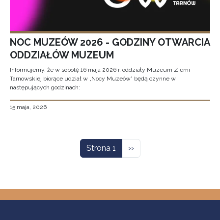
NOC MUZEÓW 2026 - GODZINY OTWARCIA
ODDZIAŁÓW MUZEUM
Informujemy, że w sobotę 16 maja 2026 r. oddziały Muzeum Ziemi
Tarnowskiej biorące udział w „Nocy Muzeów” będą czynne w
następujących godzinach:
15 maja, 2026
Stronicowanie
Następna strona
Strona 1
››