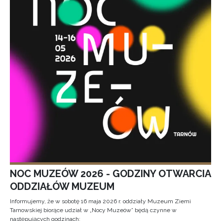
NOC MUZEÓW 2026 - GODZINY OTWARCIA
ODDZIAŁÓW MUZEUM
Informujemy, że w sobotę 16 maja 2026 r. oddziały Muzeum Ziemi
Tarnowskiej biorące udział w „Nocy Muzeów” będą czynne w
następujących godzinach: