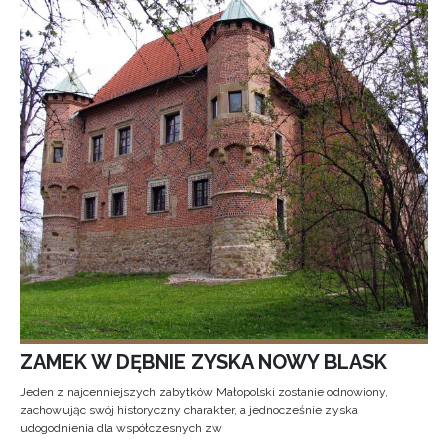
ZAMEK W DĘBNIE ZYSKA NOWY BLASK
Jeden z najcenniejszych zabytków Małopolski zostanie odnowiony,
zachowując swój historyczny charakter, a jednocześnie zyska
udogodnienia dla współczesnych zw