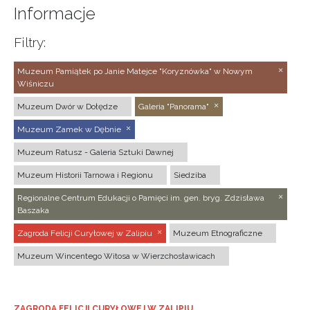
Informacje
Filtry:
Muzeum Pamiątek po Janie Matejce "Koryznówka" w Nowym
Wiśniczu
Muzeum Dwór w Dołędze
Galeria "Panorama"
Muzeum Zamek w Dębnie
Muzeum Ratusz - Galeria Sztuki Dawnej
Muzeum Historii Tarnowa i Regionu
Siedziba
Regionalne Centrum Edukacji o Pamięci im. gen. bryg. Zdzisława
Baszaka
Zagroda Felicji Curyłowej w Zalipiu
Muzeum Etnograficzne
Muzeum Wincentego Witosa w Wierzchosławicach
ZAGRODA FELICJI CURYŁOWEJ W ZALIPIU