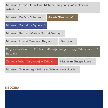
Muzeum Pamiątek po Janie Matejce "Koryznówka" w Nowym
Wiśniczu
Muzeum Dwór w Dołędze
Galeria "Panorama"
Muzeum Zamek w Dębnie
Muzeum Ratusz - Galeria Sztuki Dawnej
Muzeum Historii Tarnowa i Regionu
Siedziba
Regionalne Centrum Edukacji o Pamięci im. gen. bryg. Zdzisława
Baszaka
Zagroda Felicji Curyłowej w Zalipiu
Muzeum Etnograficzne
Muzeum Wincentego Witosa w Wierzchosławicach
SIEDZIBA