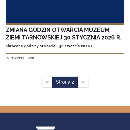
ZMIANA GODZIN OTWARCIA MUZEUM
ZIEMI TARNOWSKIEJ 30 STYCZNIA 2026 R.
Skrócone godziny otwarcia – 30 stycznia 2026 r.
27 stycznia, 2026
Stronicowanie
Poprzednia strona
Następna strona
‹‹
Strona 2
››