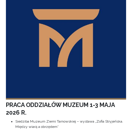
PRACA ODDZIAŁÓW MUZEUM 1-3 MAJA
2026 R.
Siedziba Muzeum Ziemi Tarnowskiej – wystawa „Zofia Stryjeńska.
Między wiarą a obrzędem”