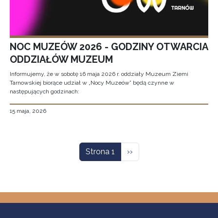
NOC MUZEÓW 2026 - GODZINY OTWARCIA
ODDZIAŁÓW MUZEUM
Informujemy, że w sobotę 16 maja 2026 r. oddziały Muzeum Ziemi
Tarnowskiej biorące udział w „Nocy Muzeów” będą czynne w
następujących godzinach:
15 maja, 2026
Stronicowanie
Następna strona
Strona 1
››