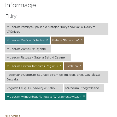
Informacje
Filtry:
Muzeum Pamiątek po Janie Matejce "Koryznówka" w Nowym
Wiśniczu
Muzeum Dwór w Dołędze
Galeria "Panorama"
Muzeum Zamek w Dębnie
Muzeum Ratusz - Galeria Sztuki Dawnej
Muzeum Historii Tarnowa i Regionu
Siedziba
Regionalne Centrum Edukacji o Pamięci im. gen. bryg. Zdzisława
Baszaka
Zagroda Felicji Curyłowej w Zalipiu
Muzeum Etnograficzne
Muzeum Wincentego Witosa w Wierzchosławicach
SIEDZIBA