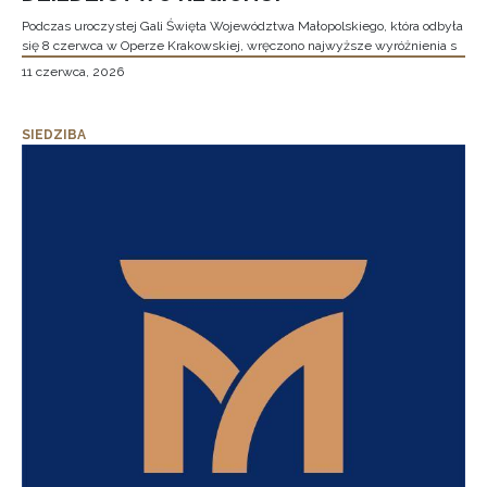
Podczas uroczystej Gali Święta Województwa Małopolskiego, która odbyła
się 8 czerwca w Operze Krakowskiej, wręczono najwyższe wyróżnienia s
11 czerwca, 2026
SIEDZIBA