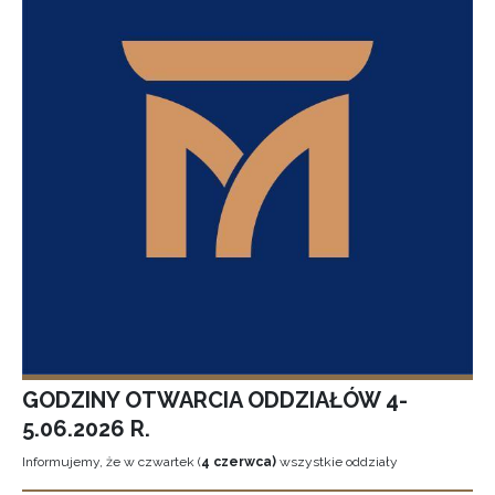
GODZINY OTWARCIA ODDZIAŁÓW 4-
5.06.2026 R.
Informujemy, że w czwartek (
4 czerwca)
wszystkie oddziały