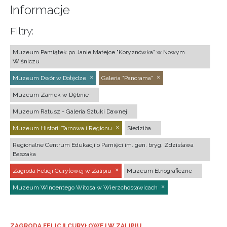
Informacje
Filtry:
Muzeum Pamiątek po Janie Matejce "Koryznówka" w Nowym
Wiśniczu
Muzeum Dwór w Dołędze
Galeria "Panorama"
Muzeum Zamek w Dębnie
Muzeum Ratusz - Galeria Sztuki Dawnej
Muzeum Historii Tarnowa i Regionu
Siedziba
Regionalne Centrum Edukacji o Pamięci im. gen. bryg. Zdzisława
Baszaka
Zagroda Felicji Curyłowej w Zalipiu
Muzeum Etnograficzne
Muzeum Wincentego Witosa w Wierzchosławicach
ZAGRODA FELICJI CURYŁOWEJ W ZALIPIU