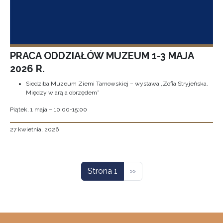
PRACA ODDZIAŁÓW MUZEUM 1-3 MAJA
2026 R.
Siedziba Muzeum Ziemi Tarnowskiej – wystawa „Zofia Stryjeńska.
Między wiarą a obrzędem”
Piątek, 1 maja – 10:00-15:00
27 kwietnia, 2026
Stronicowanie
Następna strona
Strona 1
››