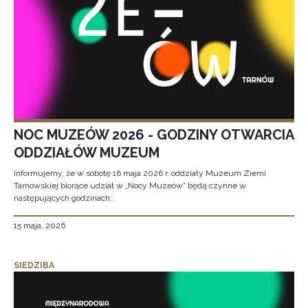
NOC MUZEÓW 2026 - GODZINY OTWARCIA
ODDZIAŁÓW MUZEUM
Informujemy, że w sobotę 16 maja 2026 r. oddziały Muzeum Ziemi
Tarnowskiej biorące udział w „Nocy Muzeów” będą czynne w
następujących godzinach:
15 maja, 2026
SIEDZIBA