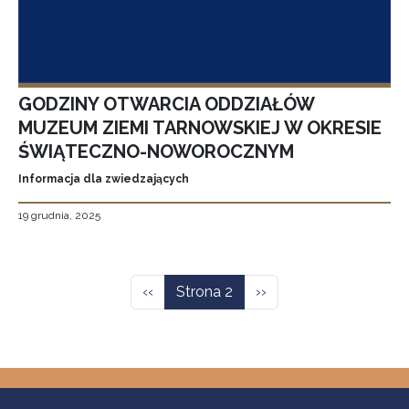
GODZINY OTWARCIA ODDZIAŁÓW
MUZEUM ZIEMI TARNOWSKIEJ W OKRESIE
ŚWIĄTECZNO-NOWOROCZNYM
Informacja dla zwiedzających
19 grudnia, 2025
Stronicowanie
Poprzednia strona
Następna strona
‹‹
Strona 2
››