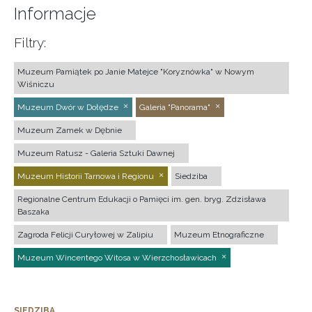
Informacje
Filtry:
Muzeum Pamiątek po Janie Matejce "Koryznówka" w Nowym
Wiśniczu
Muzeum Dwór w Dołędze
Galeria "Panorama"
Muzeum Zamek w Dębnie
Muzeum Ratusz - Galeria Sztuki Dawnej
Muzeum Historii Tarnowa i Regionu
Siedziba
Regionalne Centrum Edukacji o Pamięci im. gen. bryg. Zdzisława
Baszaka
Zagroda Felicji Curyłowej w Zalipiu
Muzeum Etnograficzne
Muzeum Wincentego Witosa w Wierzchosławicach
SIEDZIBA