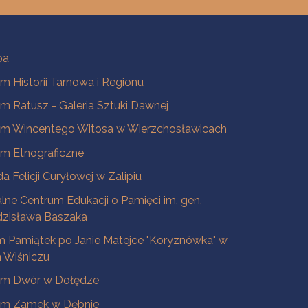
ba
 Historii Tarnowa i Regionu
 Ratusz - Galeria Sztuki Dawnej
m Wincentego Witosa w Wierzchosławicach
m Etnograficzne
a Felicji Curyłowej w Zalipiu
lne Centrum Edukacji o Pamięci im. gen.
dzisława Baszaka
 Pamiątek po Janie Matejce "Koryznówka" w
Wiśniczu
m Dwór w Dołędze
m Zamek w Dębnie