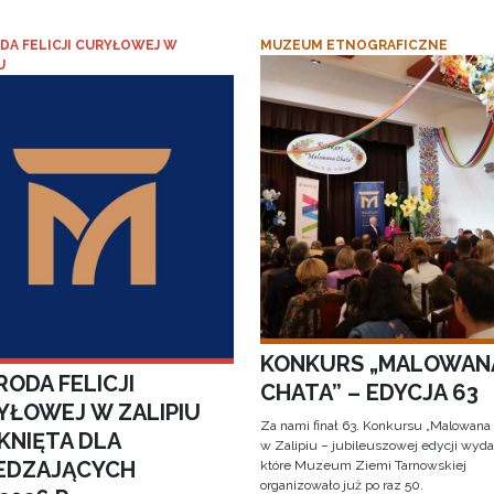
DA FELICJI CURYŁOWEJ W
MUZEUM ETNOGRAFICZNE
U
KONKURS „MALOWAN
ODA FELICJI
CHATA” – EDYCJA 63
YŁOWEJ W ZALIPIU
Za nami finał 63. Konkursu „Malowana
KNIĘTA DLA
w Zalipiu – jubileuszowej edycji wyda
EDZAJĄCYCH
które Muzeum Ziemi Tarnowskiej
organizowało już po raz 50.