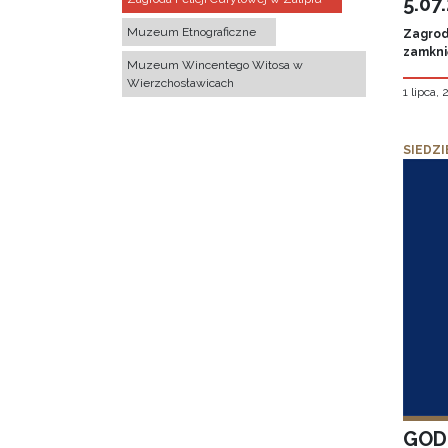
5.07
Muzeum Etnograficzne
Zagroda
zamknię
Muzeum Wincentego Witosa w
Wierzchosławicach
1 lipca,
SIEDZI
GOD