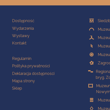
Na skróty
Oddziały
Dostępność
Siedzi
Wydarzenia
Muzeum
Wystawy
Muzeum
Kontakt
Muzeu
Muzeu
Na skróty
Regulamin
Zagrod
Polityka prywatności
Regiona
Deklaracja dostępności
bryg. Z
Mapa strony
Muzeum
Sklep
Nowym 
Muzeu
Muzeu