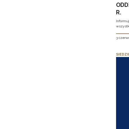
ODD
R.
Informu
wszystk
3 czerw
SIEDZI