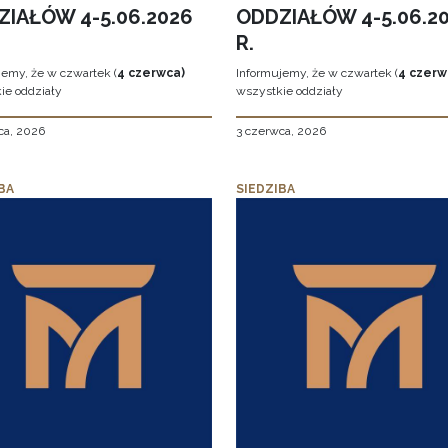
ZIAŁÓW 4-5.06.2026
ODDZIAŁÓW 4-5.06.2
R.
jemy, że w czwartek (
4 czerwca)
Informujemy, że w czwartek (
4 czerw
ie oddziały
wszystkie oddziały
ca, 2026
3 czerwca, 2026
BA
SIEDZIBA