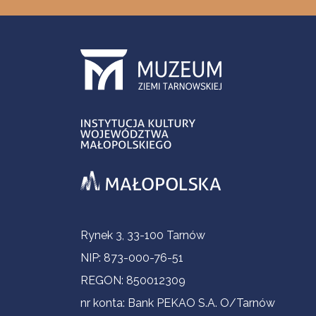
Informacje kontaktowe
Rynek 3, 33-100 Tarnów
NIP: 873-000-76-51
REGON: 850012309
nr konta: Bank PEKAO S.A. O/Tarnów