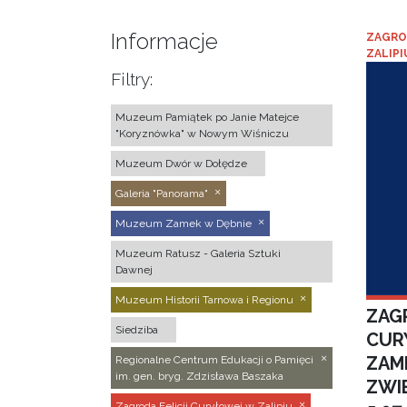
Informacje
ZAGRO
ZALIPI
Filtry:
Muzeum Pamiątek po Janie Matejce
"Koryznówka" w Nowym Wiśniczu
Muzeum Dwór w Dołędze
Galeria "Panorama"
Muzeum Zamek w Dębnie
Muzeum Ratusz - Galeria Sztuki
Dawnej
Muzeum Historii Tarnowa i Regionu
ZAGR
Siedziba
CUR
ZAM
Regionalne Centrum Edukacji o Pamięci
im. gen. bryg. Zdzisława Baszaka
ZWI
Zagroda Felicji Curyłowej w Zalipiu