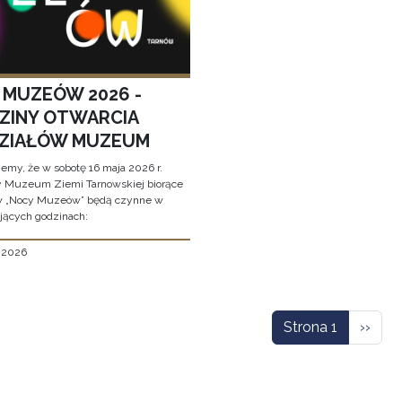
 MUZEÓW 2026 -
ZINY OTWARCIA
ZIAŁÓW MUZEUM
jemy, że w sobotę 16 maja 2026 r.
y Muzeum Ziemi Tarnowskiej biorące
w „Nocy Muzeów” będą czynne w
jących godzinach:
, 2026
icowanie
Nastę
Strona 1
››