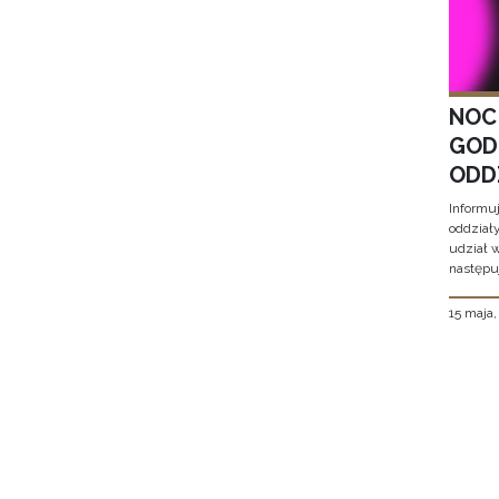
NOC
GOD
ODD
Informu
oddział
udział 
następu
15 maja
Stron