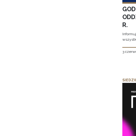
GOD
ODD
R.
Informu
wszystk
3 czerw
SIEDZI