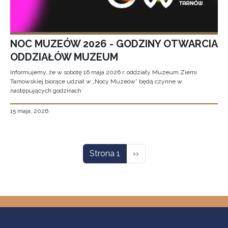
NOC MUZEÓW 2026 - GODZINY OTWARCIA
ODDZIAŁÓW MUZEUM
Informujemy, że w sobotę 16 maja 2026 r. oddziały Muzeum Ziemi
Tarnowskiej biorące udział w „Nocy Muzeów” będą czynne w
następujących godzinach:
15 maja, 2026
Stronicowanie
Następna strona
Strona 1
››