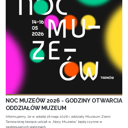
NOC MUZEÓW 2026 - GODZINY OTWARCIA
ODDZIAŁÓW MUZEUM
Informujemy, że w sobotę 16 maja 2026 r. oddziały Muzeum Ziemi
Tarnowskiej biorące udział w „Nocy Muzeów” będą czynne w
następujących godzinach: