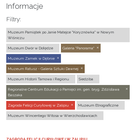
Informacje
Filtry:
Muzeum Pamiątek po Janie Matejce "Koryznówka" w Nowym
Wiśniczu
Muzeum Dwór w Dołędze
Galeria "Panorama"
Muzeum Zamek w Dębnie
Muzeum Ratusz - Galeria Sztuki Dawnej
Muzeum Historii Tarnowa i Regionu
Siedziba
Regionalne Centrum Edukacji o Pamięci im. gen. bryg. Zdzisława
Baszaka
Zagroda Felicji Curyłowej w Zalipiu
Muzeum Etnograficzne
Muzeum Wincentego Witosa w Wierzchosławicach
ZAGRODA FELICJI CURYŁOWEJ W ZALIPIU