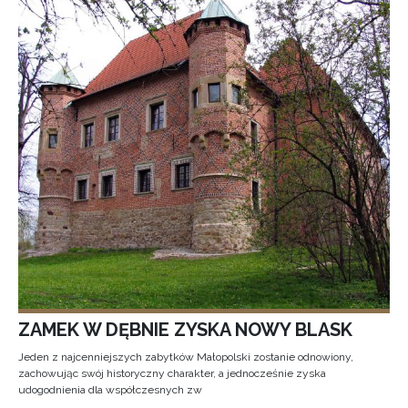
ZAMEK W DĘBNIE ZYSKA NOWY BLASK
Jeden z najcenniejszych zabytków Małopolski zostanie odnowiony,
zachowując swój historyczny charakter, a jednocześnie zyska
udogodnienia dla współczesnych zw