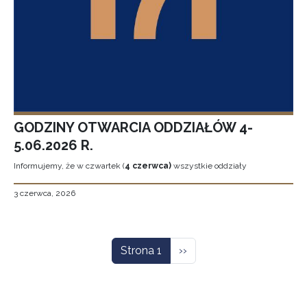
GODZINY OTWARCIA ODDZIAŁÓW 4-
5.06.2026 R.
Informujemy, że w czwartek (
4 czerwca)
wszystkie oddziały
3 czerwca, 2026
Stronicowanie
Następna strona
Strona 1
››