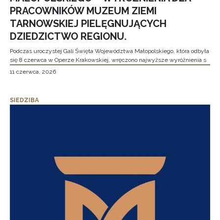
PRACOWNIKÓW MUZEUM ZIEMI
TARNOWSKIEJ PIELĘGNUJĄCYCH
DZIEDZICTWO REGIONU.
Podczas uroczystej Gali Święta Województwa Małopolskiego, która odbyła
się 8 czerwca w Operze Krakowskiej, wręczono najwyższe wyróżnienia s
11 czerwca, 2026
SIEDZIBA