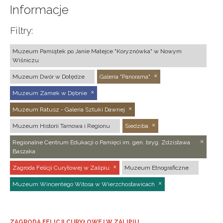
Informacje
Filtry:
Muzeum Pamiątek po Janie Matejce "Koryznówka" w Nowym
Wiśniczu
Muzeum Dwór w Dołędze
Galeria "Panorama"
Muzeum Zamek w Dębnie
Muzeum Ratusz - Galeria Sztuki Dawnej
Muzeum Historii Tarnowa i Regionu
Siedziba
Regionalne Centrum Edukacji o Pamięci im. gen. bryg. Zdzisława
Baszaka
Zagroda Felicji Curyłowej w Zalipiu
Muzeum Etnograficzne
Muzeum Wincentego Witosa w Wierzchosławicach
ZAGRODA FELICJI CURYŁOWEJ W ZALIPIU