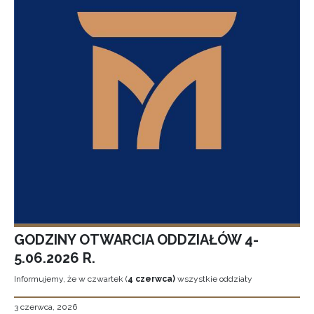
GODZINY OTWARCIA ODDZIAŁÓW 4-
5.06.2026 R.
Informujemy, że w czwartek (
4 czerwca)
wszystkie oddziały
3 czerwca, 2026