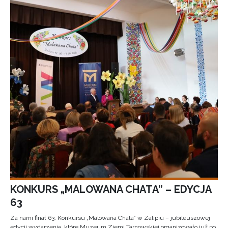
KONKURS „MALOWANA CHATA” – EDYCJA
63
Za nami finał 63. Konkursu „Malowana Chata” w Zalipiu – jubileuszowej
edycji wydarzenia, które Muzeum Ziemi Tarnowskiej organizowało już po