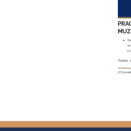
PRA
MUZE
Si
wy
a 
Piątek, 
27 kwie
Stron