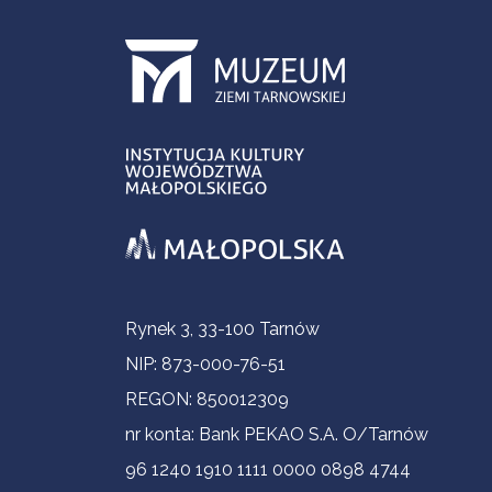
Informacje kontaktowe
Rynek 3, 33-100 Tarnów
NIP: 873-000-76-51
REGON: 850012309
nr konta: Bank PEKAO S.A. O/Tarnów
96 1240 1910 1111 0000 0898 4744