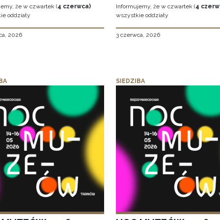
jemy, że w czwartek (
4 czerwca)
Informujemy, że w czwartek (
4 czerw
ie oddziały
wszystkie oddziały
ca, 2026
3 czerwca, 2026
BA
SIEDZIBA