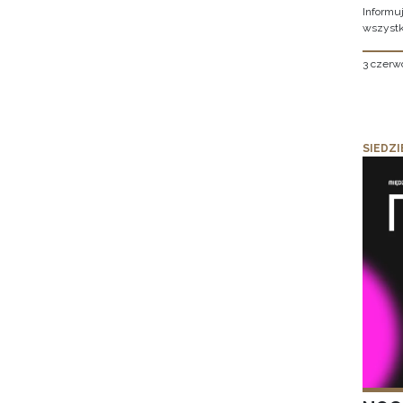
Informu
wszystk
3 czerw
SIEDZI