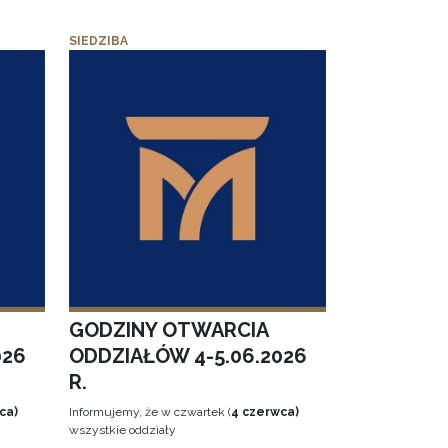
SIEDZIBA
GODZINY OTWARCIA
026
ODDZIAŁÓW 4-5.06.2026
R.
ca)
Informujemy, że w czwartek (
4 czerwca)
wszystkie oddziały