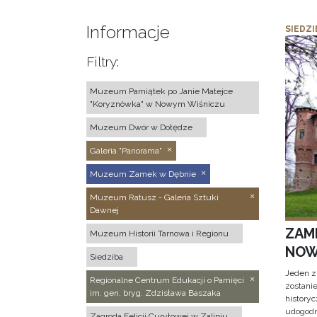
Informacje
SIEDZI
Filtry:
Muzeum Pamiątek po Janie Matejce
"Koryznówka" w Nowym Wiśniczu
Muzeum Dwór w Dołędze
Galeria "Panorama"
Muzeum Zamek w Dębnie
Muzeum Ratusz - Galeria Sztuki
Dawnej
ZAM
Muzeum Historii Tarnowa i Regionu
NOW
Siedziba
Jeden z
Regionalne Centrum Edukacji o Pamięci
zostani
im. gen. bryg. Zdzisława Baszaka
historyc
udogodn
Zagroda Felicji Curyłowej w Zalipiu