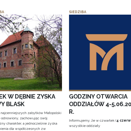
BA
SIEDZIBA
EK W DĘBNIE ZYSKA
GODZINY OTWARCIA
Y BLASK
ODDZIAŁÓW 4-5.06.2
R.
 najcenniejszych zabytków Małopolski
e odnowiony, zachowując swój
Informujemy, że w czwartek (
4 czerw
zny charakter, a jednocześnie zyska
wszystkie oddziały
ienia dla współczesnych zw