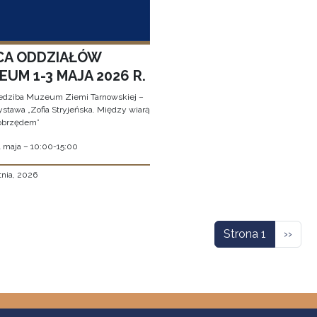
CA ODDZIAŁÓW
UM 1-3 MAJA 2026 R.
edziba Muzeum Ziemi Tarnowskiej –
stawa „Zofia Stryjeńska. Między wiarą
obrzędem”
1 maja – 10:00-15:00
tnia, 2026
icowanie
Nastę
Strona 1
››