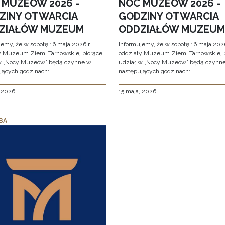
 MUZEÓW 2026 -
NOC MUZEÓW 2026 -
ZINY OTWARCIA
GODZINY OTWARCIA
ZIAŁÓW MUZEUM
ODDZIAŁÓW MUZEUM
jemy, że w sobotę 16 maja 2026 r.
Informujemy, że w sobotę 16 maja 2026
y Muzeum Ziemi Tarnowskiej biorące
oddziały Muzeum Ziemi Tarnowskiej 
w „Nocy Muzeów” będą czynne w
udział w „Nocy Muzeów” będą czynn
jących godzinach:
następujących godzinach:
, 2026
15 maja, 2026
BA