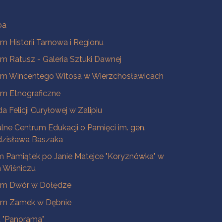
ba
 Historii Tarnowa i Regionu
 Ratusz - Galeria Sztuki Dawnej
m Wincentego Witosa w Wierzchosławicach
m Etnograficzne
a Felicji Curyłowej w Zalipiu
lne Centrum Edukacji o Pamięci im. gen.
dzisława Baszaka
 Pamiątek po Janie Matejce "Koryznówka" w
Wiśniczu
m Dwór w Dołędze
m Zamek w Dębnie
a "Panorama"