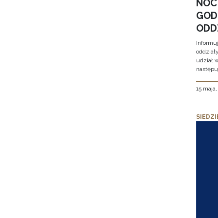
NOC
GOD
ODD
Informu
oddział
udział 
następu
15 maja
SIEDZI