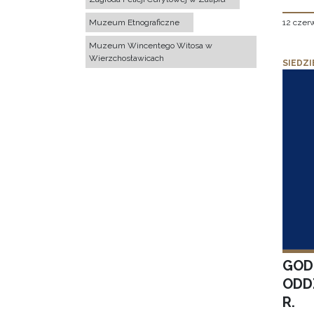
12 czer
Muzeum Etnograficzne
Muzeum Wincentego Witosa w
Wierzchosławicach
SIEDZI
GOD
ODD
R.