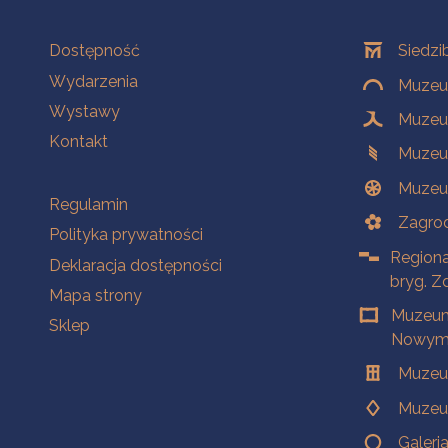
Na skróty
Oddziały
Dostępność
Siedzi
Wydarzenia
Muzeum
Wystawy
Muzeum
Kontakt
Muzeu
Muzeu
Na skróty
Regulamin
Zagrod
Polityka prywatności
Regiona
Deklaracja dostępności
bryg. Z
Mapa strony
Muzeum
Sklep
Nowym 
Muzeu
Muzeu
Galeri