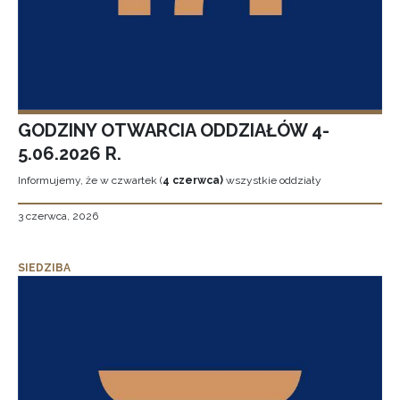
GODZINY OTWARCIA ODDZIAŁÓW 4-
5.06.2026 R.
Informujemy, że w czwartek (
4 czerwca)
wszystkie oddziały
3 czerwca, 2026
SIEDZIBA