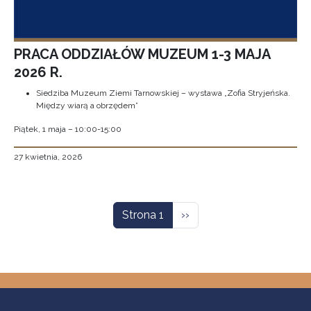
PRACA ODDZIAŁÓW MUZEUM 1-3 MAJA
2026 R.
Siedziba Muzeum Ziemi Tarnowskiej – wystawa „Zofia Stryjeńska.
Między wiarą a obrzędem”
Piątek, 1 maja – 10:00-15:00
27 kwietnia, 2026
Stronicowanie
Następna strona
Strona 1
››