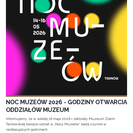
NOC MUZEÓW 2026 - GODZINY OTWARCIA
ODDZIAŁÓW MUZEUM
Informujemy, że w sobotę 16 maja 2026 r. oddziały Muzeum Ziemi
Tarnowskiej biorące udział w „Nocy Muzeów” będą czynne w
następujących godzinach: