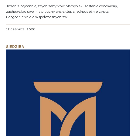
Jeden z najcenniejszych zabytków Małopolski zostanie odnowiony,
zachowując swój historyczny charakter, a jednocześnie zyska
udogodnienia dla współczesnych zw
12 czerwca, 2026
SIEDZIBA