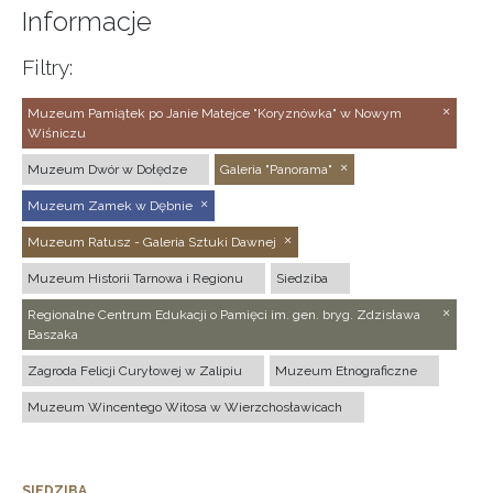
Informacje
Filtry:
Muzeum Pamiątek po Janie Matejce "Koryznówka" w Nowym
Wiśniczu
Muzeum Dwór w Dołędze
Galeria "Panorama"
Muzeum Zamek w Dębnie
Muzeum Ratusz - Galeria Sztuki Dawnej
Muzeum Historii Tarnowa i Regionu
Siedziba
Regionalne Centrum Edukacji o Pamięci im. gen. bryg. Zdzisława
Baszaka
Zagroda Felicji Curyłowej w Zalipiu
Muzeum Etnograficzne
Muzeum Wincentego Witosa w Wierzchosławicach
SIEDZIBA