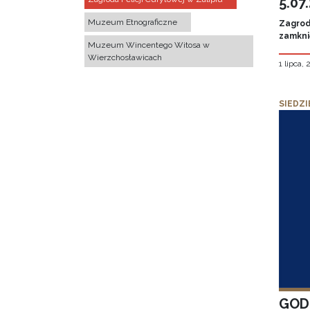
5.07
Muzeum Etnograficzne
Zagroda
zamknię
Muzeum Wincentego Witosa w
Wierzchosławicach
1 lipca,
SIEDZI
GOD