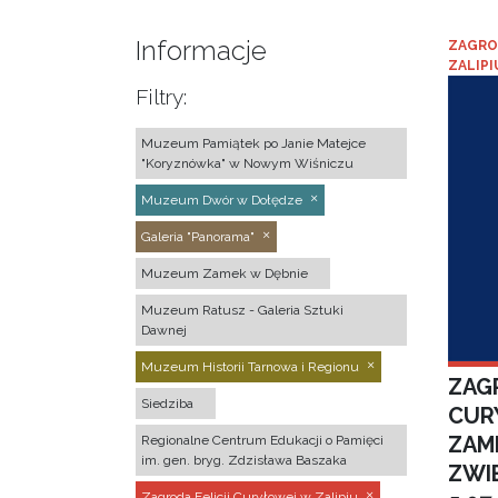
Informacje
ZAGRO
ZALIPI
Filtry:
Muzeum Pamiątek po Janie Matejce
"Koryznówka" w Nowym Wiśniczu
Muzeum Dwór w Dołędze
Galeria "Panorama"
Muzeum Zamek w Dębnie
Muzeum Ratusz - Galeria Sztuki
Dawnej
Muzeum Historii Tarnowa i Regionu
ZAGR
Siedziba
CUR
ZAM
Regionalne Centrum Edukacji o Pamięci
im. gen. bryg. Zdzisława Baszaka
ZWI
Zagroda Felicji Curyłowej w Zalipiu