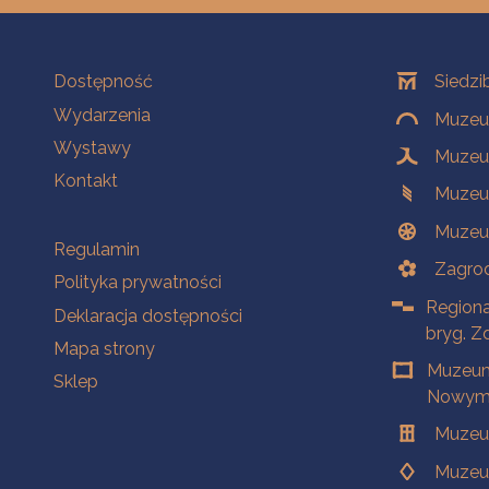
Na skróty
Oddziały
Dostępność
Siedzi
Wydarzenia
Muzeum
Wystawy
Muzeum
Kontakt
Muzeu
Muzeu
Na skróty
Regulamin
Zagrod
Polityka prywatności
Regiona
Deklaracja dostępności
bryg. Z
Mapa strony
Muzeum
Sklep
Nowym 
Muzeu
Muzeu