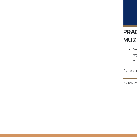
PRA
MUZE
Si
wy
a 
Piątek, 
27 kwie
Stron