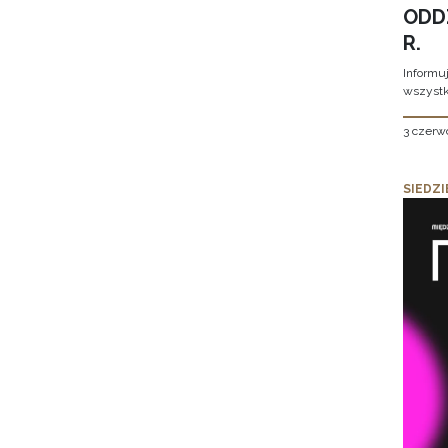
ODD
R.
Informu
wszystk
3 czerw
SIEDZI