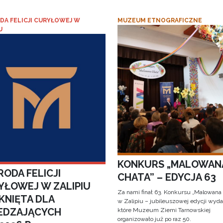
DA FELICJI CURYŁOWEJ W
MUZEUM ETNOGRAFICZNE
U
KONKURS „MALOWAN
ODA FELICJI
CHATA” – EDYCJA 63
YŁOWEJ W ZALIPIU
Za nami finał 63. Konkursu „Malowana
KNIĘTA DLA
w Zalipiu – jubileuszowej edycji wyda
EDZAJĄCYCH
które Muzeum Ziemi Tarnowskiej
organizowało już po raz 50.