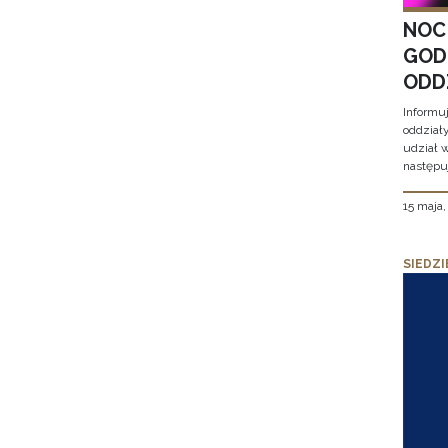
NOC
GOD
ODD
Informu
oddział
udział 
następu
15 maja
SIEDZI