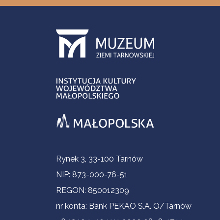
Informacje kontaktowe
Rynek 3, 33-100 Tarnów
NIP: 873-000-76-51
REGON: 850012309
nr konta: Bank PEKAO S.A. O/Tarnów