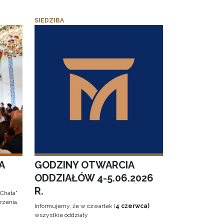
SIEDZIBA
A
GODZINY OTWARCIA
ODDZIAŁÓW 4-5.06.2026
R.
 Chata”
rzenia,
Informujemy, że w czwartek (
4 czerwca)
wszystkie oddziały