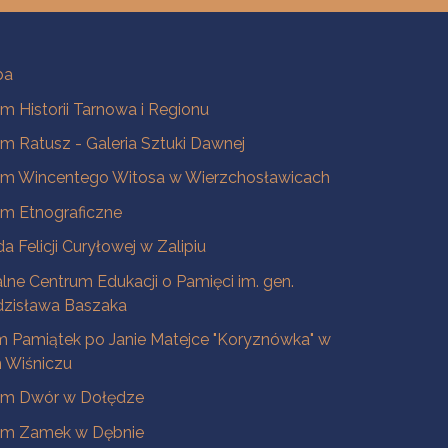
ba
 Historii Tarnowa i Regionu
 Ratusz - Galeria Sztuki Dawnej
m Wincentego Witosa w Wierzchosławicach
m Etnograficzne
a Felicji Curyłowej w Zalipiu
lne Centrum Edukacji o Pamięci im. gen.
dzisława Baszaka
 Pamiątek po Janie Matejce "Koryznówka" w
Wiśniczu
m Dwór w Dołędze
m Zamek w Dębnie