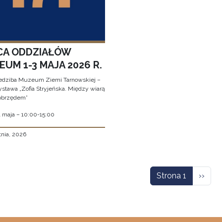
CA ODDZIAŁÓW
UM 1-3 MAJA 2026 R.
edziba Muzeum Ziemi Tarnowskiej –
stawa „Zofia Stryjeńska. Między wiarą
obrzędem”
1 maja – 10:00-15:00
tnia, 2026
icowanie
Nastę
Strona 1
››