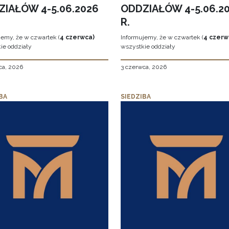
ZIAŁÓW 4-5.06.2026
ODDZIAŁÓW 4-5.06.2
R.
jemy, że w czwartek (
4 czerwca)
Informujemy, że w czwartek (
4 czerw
ie oddziały
wszystkie oddziały
ca, 2026
3 czerwca, 2026
BA
SIEDZIBA