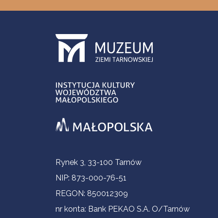
Informacje kontaktowe
Rynek 3, 33-100 Tarnów
NIP: 873-000-76-51
REGON: 850012309
nr konta: Bank PEKAO S.A. O/Tarnów