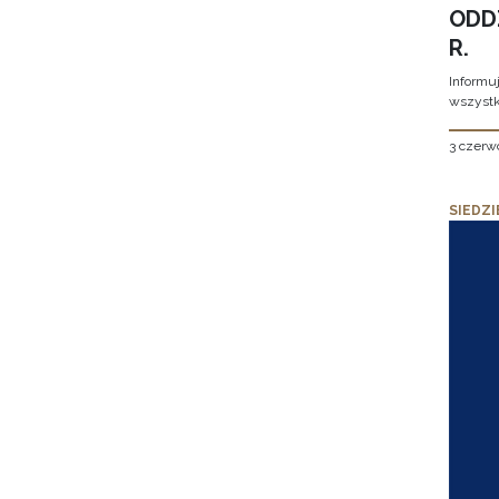
ODD
R.
Informu
wszystk
3 czerw
SIEDZI