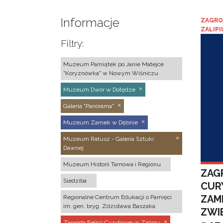
Informacje
ZAGRO
ZALIPI
Filtry:
Muzeum Pamiątek po Janie Matejce
"Koryznówka" w Nowym Wiśniczu
Muzeum Dwór w Dołędze
Galeria "Panorama"
Muzeum Zamek w Dębnie
Muzeum Ratusz - Galeria Sztuki
Dawnej
Muzeum Historii Tarnowa i Regionu
ZAGR
Siedziba
CUR
ZAM
Regionalne Centrum Edukacji o Pamięci
im. gen. bryg. Zdzisława Baszaka
ZWI
Zagroda Felicji Curyłowej w Zalipiu