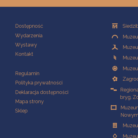
Na skróty
Oddziały
Dostępność
Siedzi
Wydarzenia
Muzeum
Wystawy
Muzeum
Kontakt
Muzeu
Muzeu
Na skróty
Regulamin
Zagrod
Polityka prywatności
Regiona
Deklaracja dostępności
bryg. Z
Mapa strony
Muzeum
Sklep
Nowym 
Muzeu
Muzeu