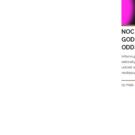
NOC
GOD
ODD
Informu
oddział
udział 
następu
15 maja
Stron