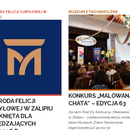
DA FELICJI CURYŁOWEJ W
MUZEUM ETNOGRAFICZNE
U
KONKURS „MALOWAN
ODA FELICJI
CHATA” – EDYCJA 63
YŁOWEJ W ZALIPIU
Za nami finał 63. Konkursu „Malowana
KNIĘTA DLA
w Zalipiu – jubileuszowej edycji wyda
EDZAJĄCYCH
które Muzeum Ziemi Tarnowskiej
organizowało już po raz 50.