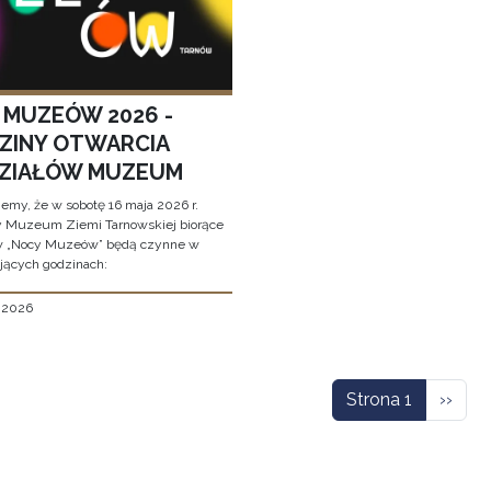
 MUZEÓW 2026 -
ZINY OTWARCIA
ZIAŁÓW MUZEUM
jemy, że w sobotę 16 maja 2026 r.
y Muzeum Ziemi Tarnowskiej biorące
w „Nocy Muzeów” będą czynne w
jących godzinach:
, 2026
icowanie
Nastę
Strona 1
››