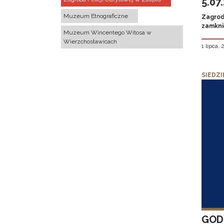
5.07
Muzeum Etnograficzne
Zagroda
zamknię
Muzeum Wincentego Witosa w
Wierzchosławicach
1 lipca,
SIEDZI
GOD