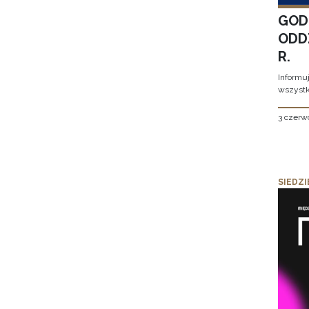
GOD
ODD
R.
Informu
wszystk
3 czerw
SIEDZI