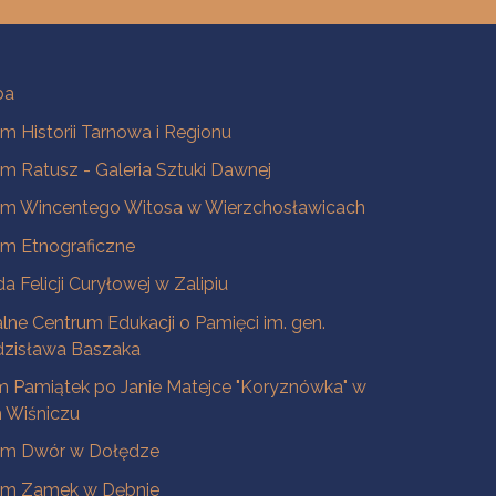
ba
 Historii Tarnowa i Regionu
 Ratusz - Galeria Sztuki Dawnej
m Wincentego Witosa w Wierzchosławicach
m Etnograficzne
a Felicji Curyłowej w Zalipiu
lne Centrum Edukacji o Pamięci im. gen.
dzisława Baszaka
 Pamiątek po Janie Matejce "Koryznówka" w
Wiśniczu
m Dwór w Dołędze
m Zamek w Dębnie