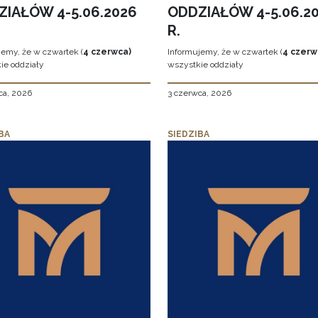
ZIAŁÓW 4-5.06.2026
ODDZIAŁÓW 4-5.06.2
R.
jemy, że w czwartek (
4 czerwca)
Informujemy, że w czwartek (
4 czerw
ie oddziały
wszystkie oddziały
ca, 2026
3 czerwca, 2026
BA
SIEDZIBA