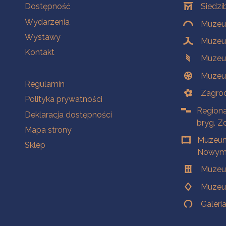
Na skróty
Oddziały
Dostępność
Siedzi
Wydarzenia
Muzeum
Wystawy
Muzeum
Kontakt
Muzeu
Muzeu
Na skróty
Regulamin
Zagrod
Polityka prywatności
Regiona
Deklaracja dostępności
bryg. Z
Mapa strony
Muzeum
Sklep
Nowym 
Muzeu
Muzeu
Galeri