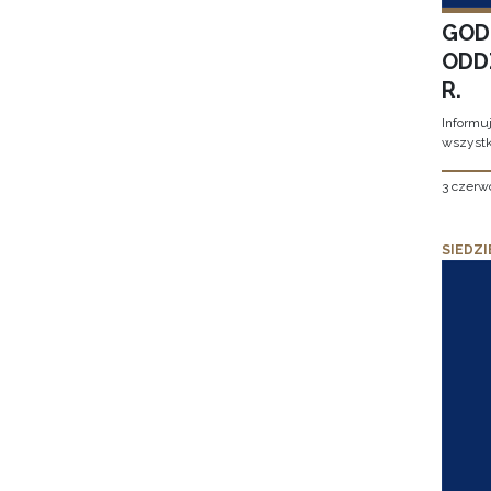
GOD
ODD
R.
Informu
wszystk
3 czerw
SIEDZI