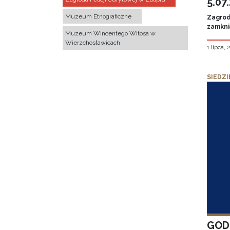
5.07
Muzeum Etnograficzne
Zagroda
zamknię
Muzeum Wincentego Witosa w
Wierzchosławicach
1 lipca,
SIEDZI
GOD