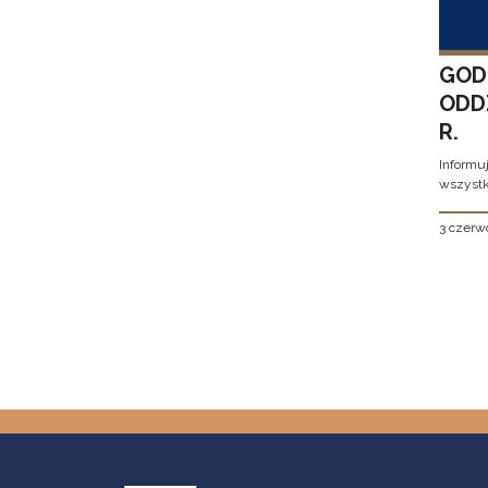
GOD
ODD
R.
Informu
wszystk
3 czerw
Stron