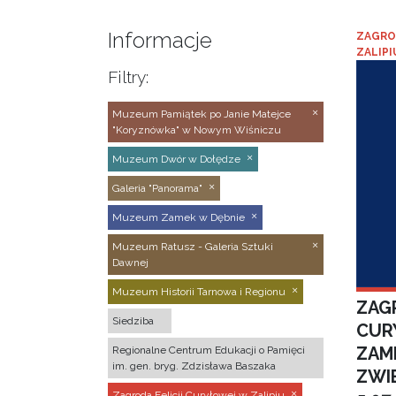
Informacje
ZAGRO
ZALIPI
Filtry:
Muzeum Pamiątek po Janie Matejce
"Koryznówka" w Nowym Wiśniczu
Muzeum Dwór w Dołędze
Galeria "Panorama"
Muzeum Zamek w Dębnie
Muzeum Ratusz - Galeria Sztuki
Dawnej
Muzeum Historii Tarnowa i Regionu
ZAGR
Siedziba
CUR
ZAM
Regionalne Centrum Edukacji o Pamięci
im. gen. bryg. Zdzisława Baszaka
ZWI
Zagroda Felicji Curyłowej w Zalipiu