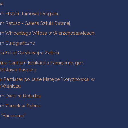
ba
 Historii Tarnowa i Regionu
 Ratusz - Galeria Sztuki Dawnej
m Wincentego Witosa w Wierzchosławicach
m Etnograficzne
a Felicji Curyłowej w Zalipiu
lne Centrum Edukacji o Pamięci im. gen.
dzisława Baszaka
 Pamiątek po Janie Matejce "Koryznówka" w
Wiśniczu
m Dwór w Dołędze
m Zamek w Dębnie
a "Panorama"