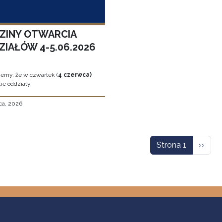
ZINY OTWARCIA
ZIAŁÓW 4-5.06.2026
jemy, że w czwartek (
4 czerwca)
ie oddziały
ca, 2026
icowanie
Nastę
Strona 1
››