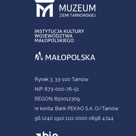
Informacje kontaktowe
Rynek 3, 33-100 Tarnów
NIP: 873-000-76-51
REGON: 850012309
nr konta: Bank PEKAO S.A. O/Tarnów
96 1240 1910 1111 0000 0898 4744