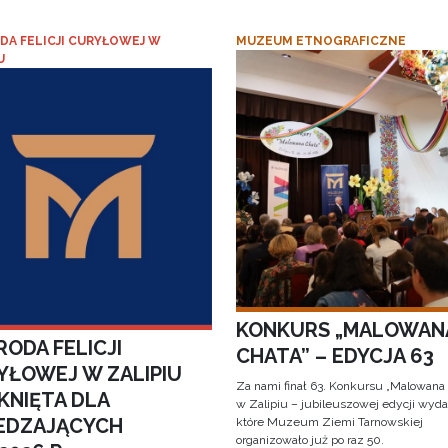
DA FELICJI CURYŁOWEJ W
MUZEUM ETNOGRAFICZNE
U
KONKURS „MALOWAN
ODA FELICJI
CHATA” – EDYCJA 63
YŁOWEJ W ZALIPIU
Za nami finał 63. Konkursu „Malowana
KNIĘTA DLA
w Zalipiu – jubileuszowej edycji wyda
EDZAJĄCYCH
które Muzeum Ziemi Tarnowskiej
organizowało już po raz 50.