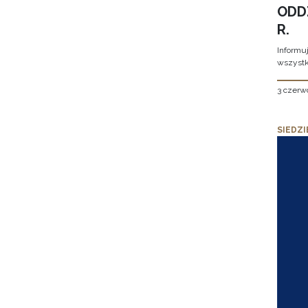
ODD
R.
Informu
wszystk
3 czerw
SIEDZI