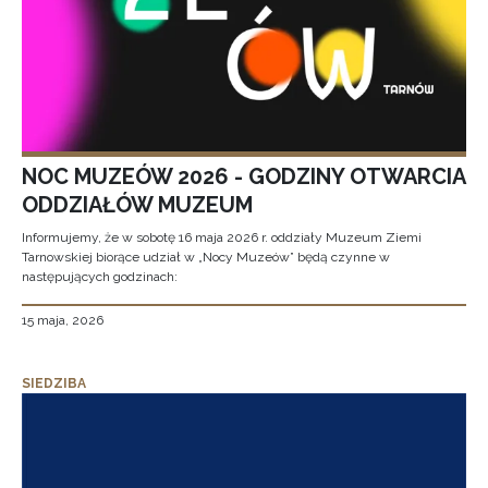
NOC MUZEÓW 2026 - GODZINY OTWARCIA
ODDZIAŁÓW MUZEUM
Informujemy, że w sobotę 16 maja 2026 r. oddziały Muzeum Ziemi
Tarnowskiej biorące udział w „Nocy Muzeów” będą czynne w
następujących godzinach:
15 maja, 2026
SIEDZIBA