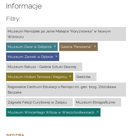
Informacje
Filtry:
Muzeum Pamiątek po Janie Matejce "Koryznówka" w Nowym
Wiśniczu
Muzeum Dwór w Dołędze
Galeria "Panorama"
Muzeum Zamek w Dębnie
Muzeum Ratusz - Galeria Sztuki Dawnej
Muzeum Historii Tarnowa i Regionu
Siedziba
Regionalne Centrum Edukacji o Pamięci im. gen. bryg. Zdzisława
Baszaka
Zagroda Felicji Curyłowej w Zalipiu
Muzeum Etnograficzne
Muzeum Wincentego Witosa w Wierzchosławicach
SIEDZIBA