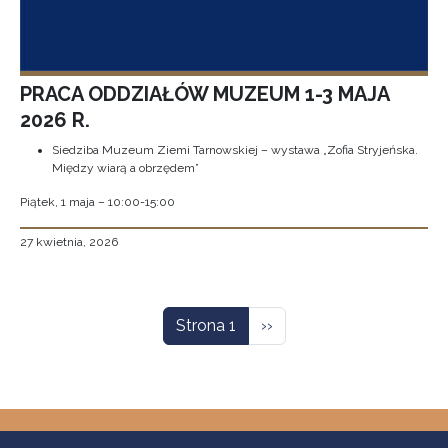
PRACA ODDZIAŁÓW MUZEUM 1-3 MAJA
2026 R.
Siedziba Muzeum Ziemi Tarnowskiej – wystawa „Zofia Stryjeńska.
Między wiarą a obrzędem”
Piątek, 1 maja – 10:00-15:00
27 kwietnia, 2026
Stronicowanie
Następna strona
Strona 1
››