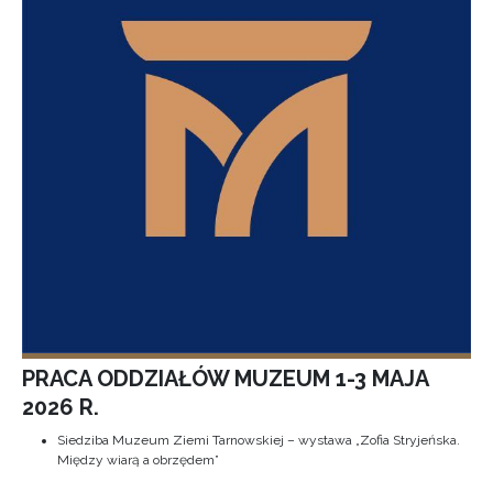
PRACA ODDZIAŁÓW MUZEUM 1-3 MAJA
2026 R.
Siedziba Muzeum Ziemi Tarnowskiej – wystawa „Zofia Stryjeńska.
Między wiarą a obrzędem”