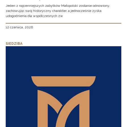
Jeden z najcenniejszych zabytków Małopolski zostanie odnowiony,
zachowując swój historyczny charakter, a jednocześnie zyska
udogodnienia dla współczesnych zw
12 czerwca, 2026
SIEDZIBA