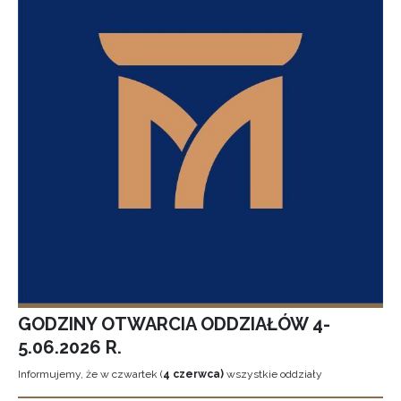
GODZINY OTWARCIA ODDZIAŁÓW 4-
5.06.2026 R.
Informujemy, że w czwartek (
4 czerwca)
wszystkie oddziały