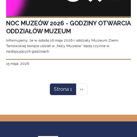
NOC MUZEÓW 2026 - GODZINY OTWARCIA
ODDZIAŁÓW MUZEUM
Informujemy, że w sobotę 16 maja 2026 r. oddziały Muzeum Ziemi
Tarnowskiej biorące udział w „Nocy Muzeów” będą czynne w
następujących godzinach:
15 maja, 2026
Stronicowanie
Następna strona
Strona 1
››