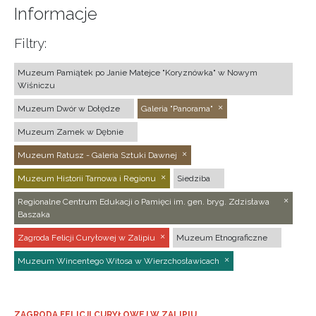
Informacje
Filtry:
Muzeum Pamiątek po Janie Matejce "Koryznówka" w Nowym
Wiśniczu
Muzeum Dwór w Dołędze
Galeria "Panorama"
Muzeum Zamek w Dębnie
Muzeum Ratusz - Galeria Sztuki Dawnej
Muzeum Historii Tarnowa i Regionu
Siedziba
Regionalne Centrum Edukacji o Pamięci im. gen. bryg. Zdzisława
Baszaka
Zagroda Felicji Curyłowej w Zalipiu
Muzeum Etnograficzne
Muzeum Wincentego Witosa w Wierzchosławicach
ZAGRODA FELICJI CURYŁOWEJ W ZALIPIU