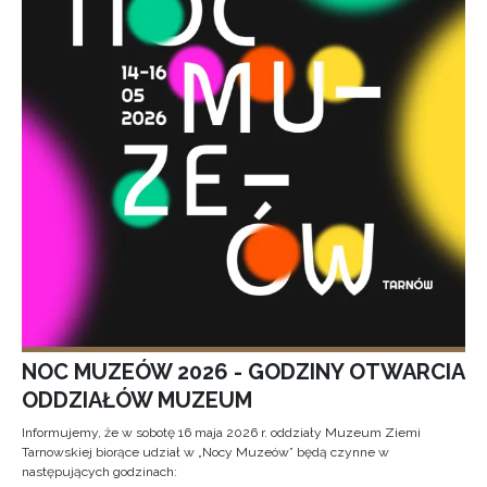
NOC MUZEÓW 2026 - GODZINY OTWARCIA
ODDZIAŁÓW MUZEUM
Informujemy, że w sobotę 16 maja 2026 r. oddziały Muzeum Ziemi
Tarnowskiej biorące udział w „Nocy Muzeów” będą czynne w
następujących godzinach: