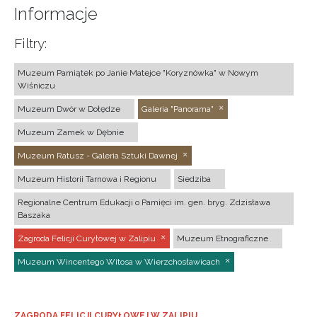
Informacje
Filtry:
Muzeum Pamiątek po Janie Matejce "Koryznówka" w Nowym
Wiśniczu
Muzeum Dwór w Dołędze
Galeria "Panorama"
Muzeum Zamek w Dębnie
Muzeum Ratusz - Galeria Sztuki Dawnej
Muzeum Historii Tarnowa i Regionu
Siedziba
Regionalne Centrum Edukacji o Pamięci im. gen. bryg. Zdzisława
Baszaka
Zagroda Felicji Curyłowej w Zalipiu
Muzeum Etnograficzne
Muzeum Wincentego Witosa w Wierzchosławicach
ZAGRODA FELICJI CURYŁOWEJ W ZALIPIU