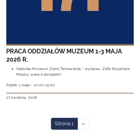
PRACA ODDZIAŁÓW MUZEUM 1-3 MAJA
2026 R.
Siedziba Muzeum Ziemi Tarnowskiej – wystawa „Zofia Stryjeńska.
Między wiarą a obrzędem”
Piątek, 1 maja – 10:00-15:00
27 kwietnia, 2026
Stronicowanie
Następna strona
Strona 1
››