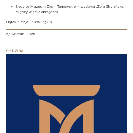
Siedziba Muzeum Ziemi Tarnowskiej – wystawa „Zofia Stryjeńska.
Między wiarą a obrzędem”
Piątek, 1 maja – 10:00-15:00
27 kwietnia, 2026
SIEDZIBA