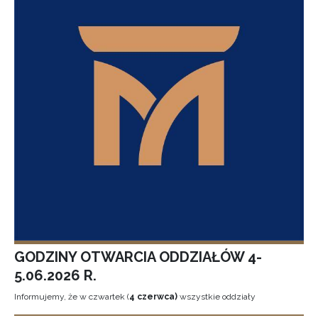
GODZINY OTWARCIA ODDZIAŁÓW 4-
5.06.2026 R.
Informujemy, że w czwartek (
4 czerwca)
wszystkie oddziały