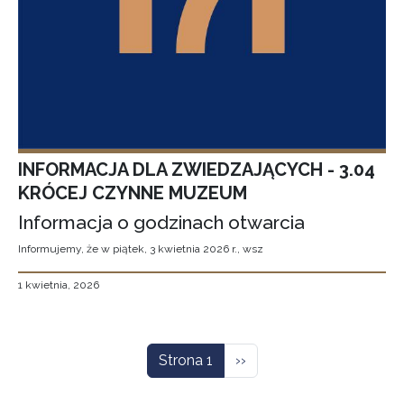
INFORMACJA DLA ZWIEDZAJĄCYCH - 3.04
KRÓCEJ CZYNNE MUZEUM
Informacja o godzinach otwarcia
Informujemy, że w piątek, 3 kwietnia 2026 r., wsz
1 kwietnia, 2026
Stronicowanie
Następna strona
Strona 1
››