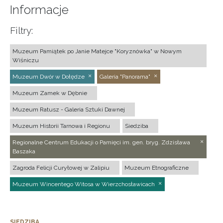
Informacje
Filtry:
Muzeum Pamiątek po Janie Matejce "Koryznówka" w Nowym
Wiśniczu
Muzeum Dwór w Dołędze
Galeria "Panorama"
Muzeum Zamek w Dębnie
Muzeum Ratusz - Galeria Sztuki Dawnej
Muzeum Historii Tarnowa i Regionu
Siedziba
Regionalne Centrum Edukacji o Pamięci im. gen. bryg. Zdzisława
Baszaka
Zagroda Felicji Curyłowej w Zalipiu
Muzeum Etnograficzne
Muzeum Wincentego Witosa w Wierzchosławicach
SIEDZIBA