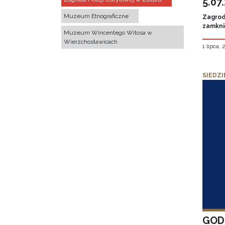
5.07
Muzeum Etnograficzne
Zagroda
zamknię
Muzeum Wincentego Witosa w
Wierzchosławicach
1 lipca,
SIEDZI
GOD