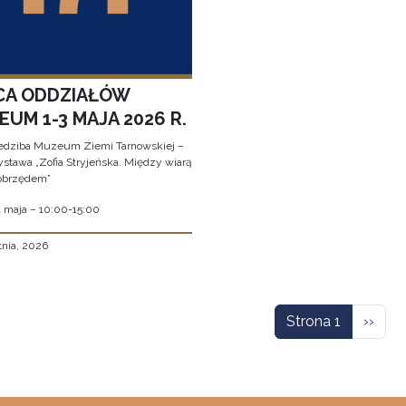
CA ODDZIAŁÓW
UM 1-3 MAJA 2026 R.
edziba Muzeum Ziemi Tarnowskiej –
stawa „Zofia Stryjeńska. Między wiarą
obrzędem”
1 maja – 10:00-15:00
tnia, 2026
icowanie
Nastę
Strona 1
››