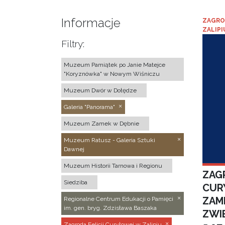
Informacje
ZAGRO
ZALIPI
Filtry:
Muzeum Pamiątek po Janie Matejce
"Koryznówka" w Nowym Wiśniczu
Muzeum Dwór w Dołędze
Galeria "Panorama"
Muzeum Zamek w Dębnie
Muzeum Ratusz - Galeria Sztuki
Dawnej
Muzeum Historii Tarnowa i Regionu
ZAGR
Siedziba
CUR
ZAM
Regionalne Centrum Edukacji o Pamięci
im. gen. bryg. Zdzisława Baszaka
ZWI
Zagroda Felicji Curyłowej w Zalipiu