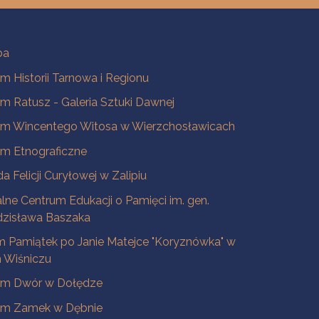
ba
 Historii Tarnowa i Regionu
 Ratusz - Galeria Sztuki Dawnej
m Wincentego Witosa w Wierzchosławicach
m Etnograficzne
a Felicji Curyłowej w Zalipiu
lne Centrum Edukacji o Pamięci im. gen.
dzisława Baszaka
 Pamiątek po Janie Matejce "Koryznówka" w
Wiśniczu
m Dwór w Dołędze
m Zamek w Dębnie