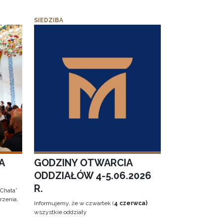
SIEDZIBA
A
GODZINY OTWARCIA
ODDZIAŁÓW 4-5.06.2026
R.
 Chata”
rzenia,
Informujemy, że w czwartek (
4 czerwca)
wszystkie oddziały