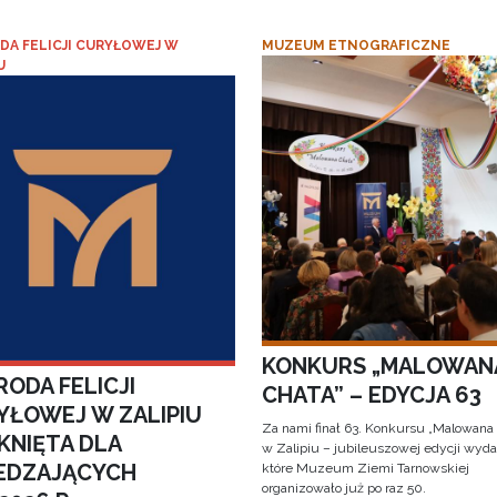
DA FELICJI CURYŁOWEJ W
MUZEUM ETNOGRAFICZNE
U
KONKURS „MALOWAN
ODA FELICJI
CHATA” – EDYCJA 63
YŁOWEJ W ZALIPIU
Za nami finał 63. Konkursu „Malowana
KNIĘTA DLA
w Zalipiu – jubileuszowej edycji wyda
EDZAJĄCYCH
które Muzeum Ziemi Tarnowskiej
organizowało już po raz 50.