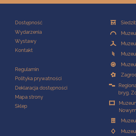
Na skróty
Oddziały
Dostępność
Siedzi
Wydarzenia
Muzeum
Wystawy
Muzeum
Kontakt
Muzeu
Muzeu
Na skróty
Regulamin
Zagrod
Polityka prywatności
Regiona
Deklaracja dostępności
bryg. Z
Mapa strony
Muzeum
Sklep
Nowym 
Muzeu
Muzeu