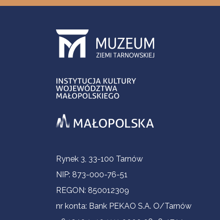
Informacje kontaktowe
Rynek 3, 33-100 Tarnów
NIP: 873-000-76-51
REGON: 850012309
nr konta: Bank PEKAO S.A. O/Tarnów