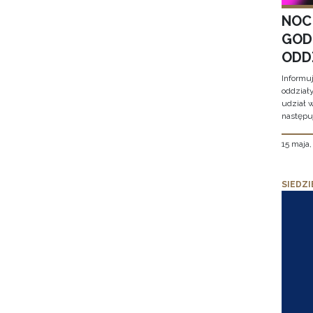
NOC
GOD
ODD
Informu
oddział
udział 
następu
15 maja
SIEDZI