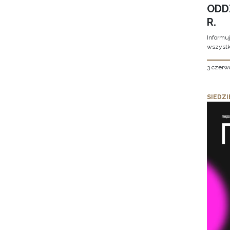
ODD
R.
Informu
wszystk
3 czerw
SIEDZI