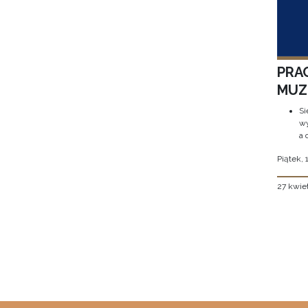
PRA
MUZE
Si
wy
a 
Piątek, 
27 kwie
Stron