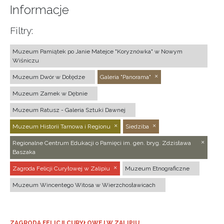
Informacje
Filtry:
Muzeum Pamiątek po Janie Matejce "Koryznówka" w Nowym
Wiśniczu
Muzeum Dwór w Dołędze
Galeria "Panorama"
Muzeum Zamek w Dębnie
Muzeum Ratusz - Galeria Sztuki Dawnej
Muzeum Historii Tarnowa i Regionu
Siedziba
Regionalne Centrum Edukacji o Pamięci im. gen. bryg. Zdzisława
Baszaka
Zagroda Felicji Curyłowej w Zalipiu
Muzeum Etnograficzne
Muzeum Wincentego Witosa w Wierzchosławicach
ZAGRODA FELICJI CURYŁOWEJ W ZALIPIU