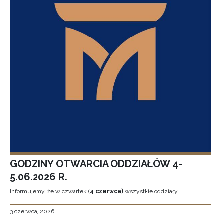
GODZINY OTWARCIA ODDZIAŁÓW 4-
5.06.2026 R.
Informujemy, że w czwartek (
4 czerwca)
wszystkie oddziały
3 czerwca, 2026