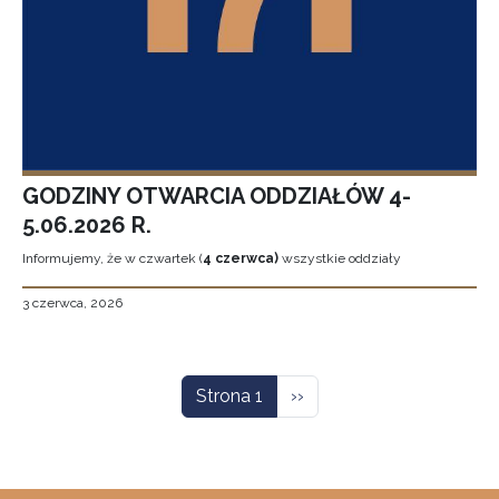
GODZINY OTWARCIA ODDZIAŁÓW 4-
5.06.2026 R.
Informujemy, że w czwartek (
4 czerwca)
wszystkie oddziały
3 czerwca, 2026
Stronicowanie
Następna strona
Strona 1
››