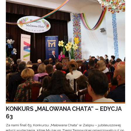
KONKURS „MALOWANA CHATA” – EDYCJA
63
Za nami finał 63. Konkursu „Malowana Chata” w Zalipiu – jubileuszowej
edycji wydarzenia, które Muzeum Ziemi Tarnowskiej organizowało już po