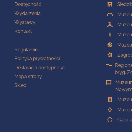
Na skróty
Oddziały
Dostępność
Siedzi
Wydarzenia
Muzeum
Wystawy
Muzeum
Kontakt
Muzeu
Muzeu
Na skróty
Regulamin
Zagrod
Polityka prywatności
Regiona
Deklaracja dostępności
bryg. Z
Mapa strony
Muzeum
Sklep
Nowym 
Muzeu
Muzeu
Galeri