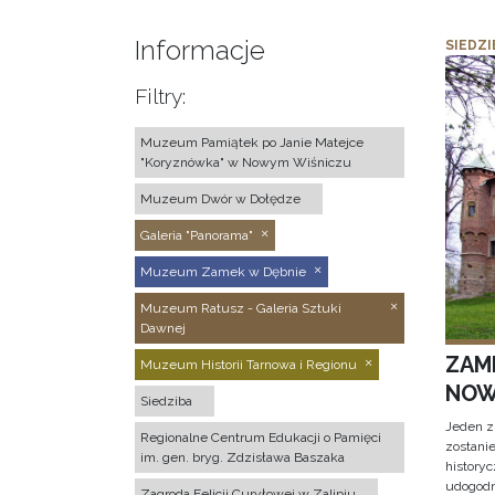
Informacje
SIEDZI
Filtry:
Muzeum Pamiątek po Janie Matejce
"Koryznówka" w Nowym Wiśniczu
Muzeum Dwór w Dołędze
Galeria "Panorama"
Muzeum Zamek w Dębnie
Muzeum Ratusz - Galeria Sztuki
Dawnej
ZAM
Muzeum Historii Tarnowa i Regionu
NOW
Siedziba
Jeden z
Regionalne Centrum Edukacji o Pamięci
zostani
im. gen. bryg. Zdzisława Baszaka
historyc
udogodn
Zagroda Felicji Curyłowej w Zalipiu