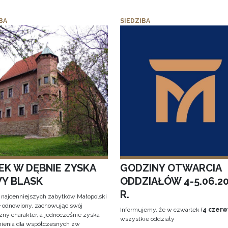
BA
SIEDZIBA
EK W DĘBNIE ZYSKA
GODZINY OTWARCIA
Y BLASK
ODDZIAŁÓW 4-5.06.2
R.
 najcenniejszych zabytków Małopolski
e odnowiony, zachowując swój
Informujemy, że w czwartek (
4 czerw
zny charakter, a jednocześnie zyska
wszystkie oddziały
ienia dla współczesnych zw