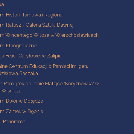
ba
 Historii Tarnowa i Regionu
 Ratusz - Galeria Sztuki Dawnej
m Wincentego Witosa w Wierzchosławicach
m Etnograficzne
a Felicji Curyłowej w Zalipiu
lne Centrum Edukacji o Pamięci im. gen.
dzisława Baszaka
 Pamiątek po Janie Matejce "Koryznówka" w
Wiśniczu
m Dwór w Dołędze
m Zamek w Dębnie
a "Panorama"