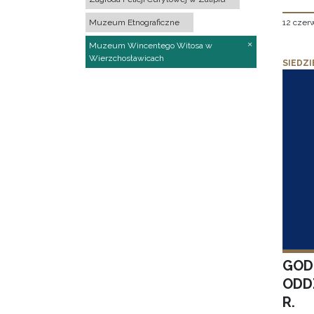
12 czer
Muzeum Etnograficzne
Muzeum Wincentego Witosa w
Wierzchosławicach
SIEDZI
GOD
ODD
R.