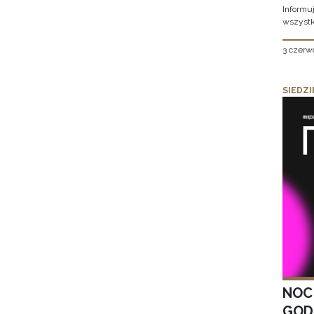
Informu
wszystk
3 czerw
SIEDZI
NOC
GOD