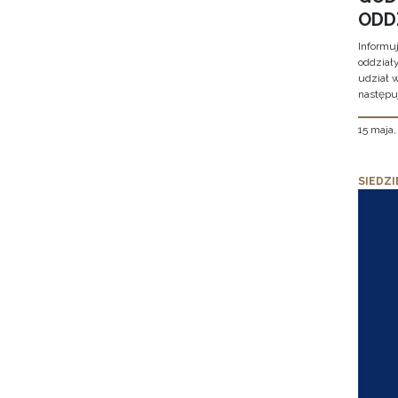
ODD
Informu
oddział
udział 
następu
15 maja
SIEDZI