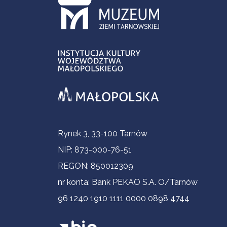
Informacje kontaktowe
Rynek 3, 33-100 Tarnów
NIP: 873-000-76-51
REGON: 850012309
nr konta: Bank PEKAO S.A. O/Tarnów
96 1240 1910 1111 0000 0898 4744