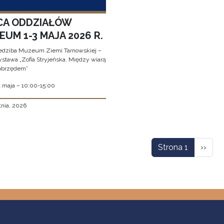
CA ODDZIAŁÓW
UM 1-3 MAJA 2026 R.
edziba Muzeum Ziemi Tarnowskiej –
stawa „Zofia Stryjeńska. Między wiarą
obrzędem”
1 maja – 10:00-15:00
tnia, 2026
icowanie
Nastę
Strona 1
››