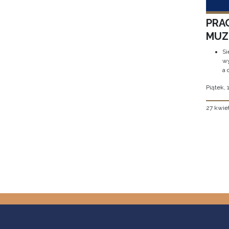
PRA
MUZE
Si
wy
a 
Piątek, 
27 kwie
Stron