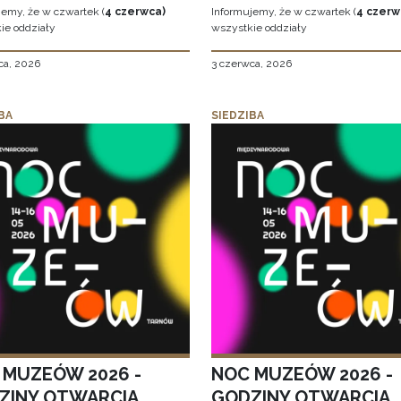
jemy, że w czwartek (
4 czerwca)
Informujemy, że w czwartek (
4 czerw
ie oddziały
wszystkie oddziały
ca, 2026
3 czerwca, 2026
BA
SIEDZIBA
 MUZEÓW 2026 -
NOC MUZEÓW 2026 -
ZINY OTWARCIA
GODZINY OTWARCIA