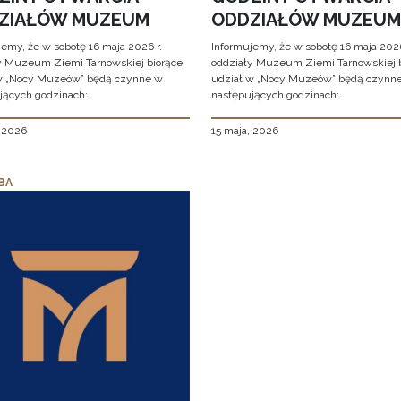
ZIAŁÓW MUZEUM
ODDZIAŁÓW MUZEUM
jemy, że w sobotę 16 maja 2026 r.
Informujemy, że w sobotę 16 maja 2026
y Muzeum Ziemi Tarnowskiej biorące
oddziały Muzeum Ziemi Tarnowskiej 
w „Nocy Muzeów” będą czynne w
udział w „Nocy Muzeów” będą czynn
jących godzinach:
następujących godzinach:
, 2026
15 maja, 2026
BA