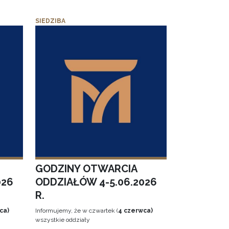
SIEDZIBA
GODZINY OTWARCIA
026
ODDZIAŁÓW 4-5.06.2026
R.
ca)
Informujemy, że w czwartek (
4 czerwca)
wszystkie oddziały