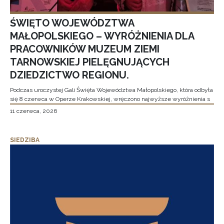
ŚWIĘTO WOJEWÓDZTWA
MAŁOPOLSKIEGO – WYRÓŻNIENIA DLA
PRACOWNIKÓW MUZEUM ZIEMI
TARNOWSKIEJ PIELĘGNUJĄCYCH
DZIEDZICTWO REGIONU.
Podczas uroczystej Gali Święta Województwa Małopolskiego, która odbyła
się 8 czerwca w Operze Krakowskiej, wręczono najwyższe wyróżnienia s
11 czerwca, 2026
SIEDZIBA