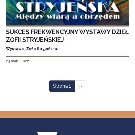
SUKCES FREKWENCYJNY WYSTAWY DZIEŁ
ZOFII STRYJEŃSKIEJ
Wystawa „Zofia Stryjeńska.
23 maja, 2026
Stronicowanie
Następna strona
Strona 1
››