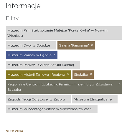
Informacje
Filtry:
Muzeum Pamiątek po Janie Matejce "Koryznówka" w Nowym
Wiśniczu
Muzeum Dwór w Dołędze
Galeria "Panorama"
Muzeum Zamek w Dębnie
Muzeum Ratusz - Galeria Sztuki Dawnej
Muzeum Historii Tarnowa i Regionu
Siedziba
Regionalne Centrum Edukacji o Pamięci im. gen. bryg. Zdzisława
Baszaka
Zagroda Felicji Curyłowej w Zalipiu
Muzeum Etnograficzne
Muzeum Wincentego Witosa w Wierzchosławicach
SIEDZIBA