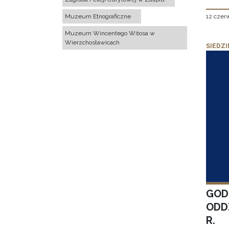
12 czer
Muzeum Etnograficzne
Muzeum Wincentego Witosa w
Wierzchosławicach
SIEDZI
GOD
ODD
R.