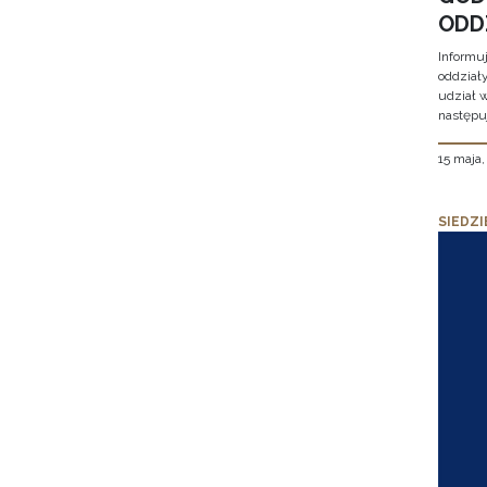
ODD
Informu
oddział
udział 
następu
15 maja
SIEDZI