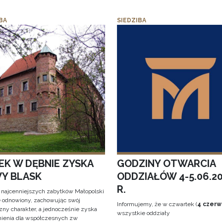
BA
SIEDZIBA
EK W DĘBNIE ZYSKA
GODZINY OTWARCIA
Y BLASK
ODDZIAŁÓW 4-5.06.2
R.
 najcenniejszych zabytków Małopolski
e odnowiony, zachowując swój
Informujemy, że w czwartek (
4 czerw
zny charakter, a jednocześnie zyska
wszystkie oddziały
ienia dla współczesnych zw