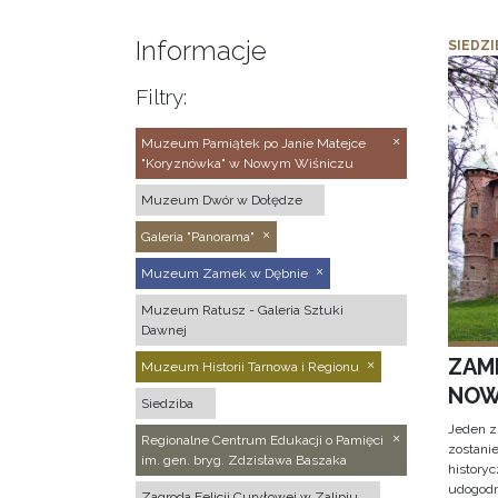
Informacje
SIEDZI
Filtry:
Muzeum Pamiątek po Janie Matejce
"Koryznówka" w Nowym Wiśniczu
Muzeum Dwór w Dołędze
Galeria "Panorama"
Muzeum Zamek w Dębnie
Muzeum Ratusz - Galeria Sztuki
Dawnej
ZAM
Muzeum Historii Tarnowa i Regionu
NOW
Siedziba
Jeden z
Regionalne Centrum Edukacji o Pamięci
zostani
im. gen. bryg. Zdzisława Baszaka
historyc
udogodn
Zagroda Felicji Curyłowej w Zalipiu