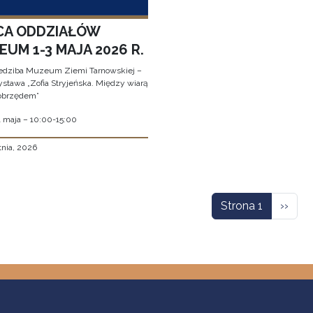
CA ODDZIAŁÓW
UM 1-3 MAJA 2026 R.
edziba Muzeum Ziemi Tarnowskiej –
stawa „Zofia Stryjeńska. Między wiarą
obrzędem”
1 maja – 10:00-15:00
tnia, 2026
icowanie
Nastę
Strona 1
››