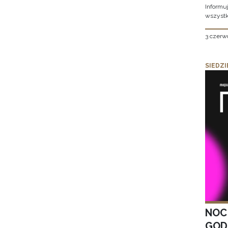
Informu
wszystk
3 czerw
SIEDZI
NOC
GOD