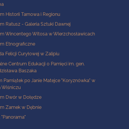
ba
 Historii Tarnowa i Regionu
 Ratusz - Galeria Sztuki Dawnej
m Wincentego Witosa w Wierzchosławicach
m Etnograficzne
a Felicji Curyłowej w Zalipiu
lne Centrum Edukacji o Pamięci im. gen.
dzisława Baszaka
 Pamiątek po Janie Matejce "Koryznówka" w
Wiśniczu
m Dwór w Dołędze
m Zamek w Dębnie
a "Panorama"