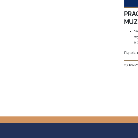
PRA
MUZE
Si
wy
a 
Piątek, 
27 kwie
Stron