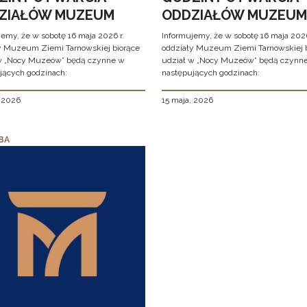
ZIAŁÓW MUZEUM
ODDZIAŁÓW MUZEUM
jemy, że w sobotę 16 maja 2026 r.
Informujemy, że w sobotę 16 maja 2026
y Muzeum Ziemi Tarnowskiej biorące
oddziały Muzeum Ziemi Tarnowskiej 
w „Nocy Muzeów” będą czynne w
udział w „Nocy Muzeów” będą czynn
jących godzinach:
następujących godzinach:
, 2026
15 maja, 2026
BA