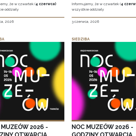
jemy, że w czwartek (
4 czerwca)
Informujemy, że w czwartek (
4 czerw
ie oddziały
wszystkie oddziały
ca, 2026
3 czerwca, 2026
BA
SIEDZIBA
 MUZEÓW 2026 -
NOC MUZEÓW 2026 -
ZINY OTWARCIA
GODZINY OTWARCIA