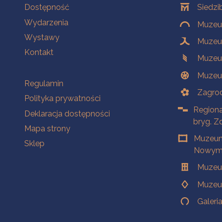
Na skróty
Oddziały
Dostępność
Siedzi
Wydarzenia
Muzeum
Wystawy
Muzeum
Kontakt
Muzeu
Muzeu
Na skróty
Regulamin
Zagrod
Polityka prywatności
Regiona
Deklaracja dostępności
bryg. Z
Mapa strony
Muzeum
Sklep
Nowym 
Muzeu
Muzeu
Galeri