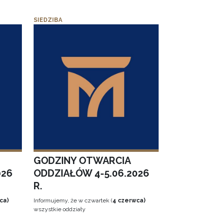
SIEDZIBA
GODZINY OTWARCIA
026
ODDZIAŁÓW 4-5.06.2026
R.
ca)
Informujemy, że w czwartek (
4 czerwca)
wszystkie oddziały