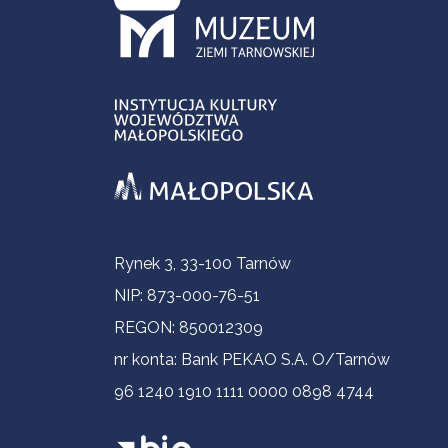
Informacje kontaktowe
Rynek 3, 33-100 Tarnów
NIP: 873-000-76-51
REGON: 850012309
nr konta: Bank PEKAO S.A. O/Tarnów
96 1240 1910 1111 0000 0898 4744