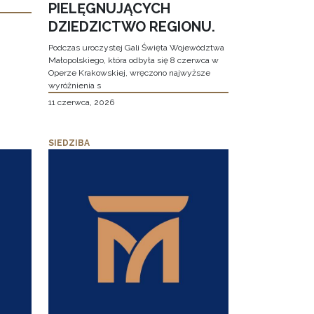
PIELĘGNUJĄCYCH
DZIEDZICTWO REGIONU.
Podczas uroczystej Gali Święta Województwa
Małopolskiego, która odbyła się 8 czerwca w
Operze Krakowskiej, wręczono najwyższe
wyróżnienia s
11 czerwca, 2026
SIEDZIBA