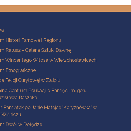
ba
 Historii Tarnowa i Regionu
 Ratusz - Galeria Sztuki Dawnej
m Wincentego Witosa w Wierzchosławicach
m Etnograficzne
a Felicji Curyłowej w Zalipiu
lne Centrum Edukacji o Pamięci im. gen.
dzisława Baszaka
 Pamiątek po Janie Matejce "Koryznówka" w
Wiśniczu
m Dwór w Dołędze