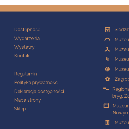
Na skróty
Oddziały
Dostępność
Siedzi
Wydarzenia
Muzeum
Wystawy
Muzeum
Kontakt
Muzeu
Muzeu
Na skróty
Regulamin
Zagrod
Polityka prywatności
Regiona
Deklaracja dostępności
bryg. Z
Mapa strony
Muzeum
Sklep
Nowym 
Muzeu