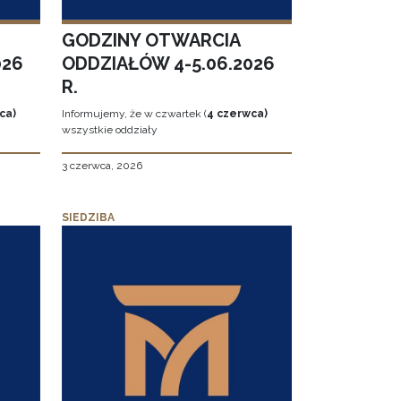
GODZINY OTWARCIA
026
ODDZIAŁÓW 4-5.06.2026
R.
ca)
Informujemy, że w czwartek (
4 czerwca)
wszystkie oddziały
3 czerwca, 2026
SIEDZIBA