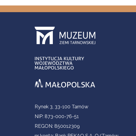
Informacje kontaktowe
Rynek 3, 33-100 Tarnów
NIP: 873-000-76-51
REGON: 850012309
nr konta: Bank PEKAO S.A. O/Tarnów