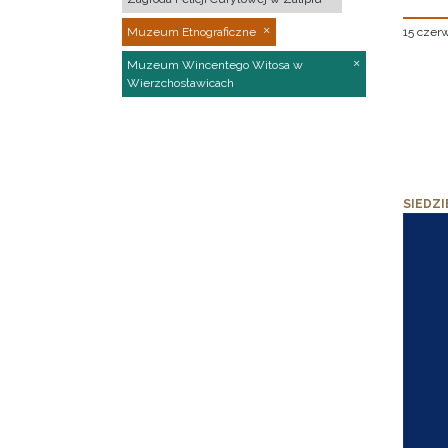
15 czer
Muzeum Etnograficzne
Muzeum Wincentego Witosa w
Wierzchosławicach
SIEDZI