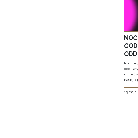
NOC
GOD
ODD
Informu
oddział
udział 
następu
15 maja
Stron