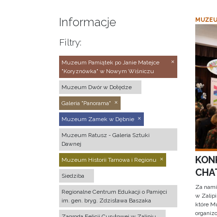
Informacje
MUZEU
Filtry:
Muzeum Pamiątek po Janie Matejce
"Koryznówka" w Nowym Wiśniczu
Muzeum Dwór w Dołędze
Galeria "Panorama"
Muzeum Zamek w Dębnie
Muzeum Ratusz - Galeria Sztuki
Dawnej
KON
Muzeum Historii Tarnowa i Regionu
CHAT
Siedziba
Za nami
Regionalne Centrum Edukacji o Pamięci
w Zalip
im. gen. bryg. Zdzisława Baszaka
które M
organizo
Zagroda Felicji Curyłowej w Zalipiu