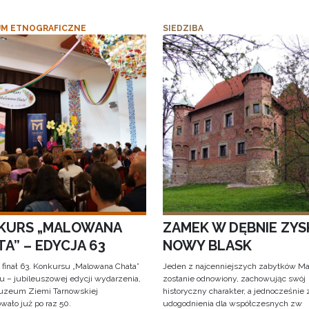
M ETNOGRAFICZNE
SIEDZIBA
KURS „MALOWANA
ZAMEK W DĘBNIE ZYS
A” – EDYCJA 63
NOWY BLASK
 finał 63. Konkursu „Malowana Chata”
Jeden z najcenniejszych zabytków Ma
iu – jubileuszowej edycji wydarzenia,
zostanie odnowiony, zachowując swój
uzeum Ziemi Tarnowskiej
historyczny charakter, a jednocześnie
wało już po raz 50.
udogodnienia dla współczesnych zw