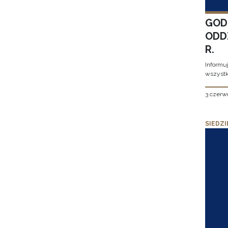
GOD
ODD
R.
Informu
wszystk
3 czerw
SIEDZI