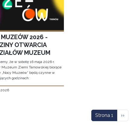
 MUZEÓW 2026 -
ZINY OTWARCIA
ZIAŁÓW MUZEUM
jemy, że w sobotę 16 maja 2026 r.
y Muzeum Ziemi Tarnowskiej biorące
w „Nocy Muzeów” będą czynne w
jących godzinach:
, 2026
icowanie
Nastę
Strona 1
››