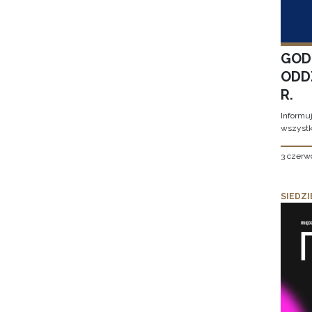
GOD
ODD
R.
Informu
wszystk
3 czerw
SIEDZI