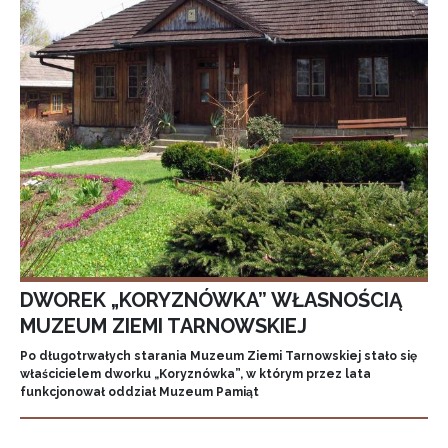
DWOREK „KORYZNÓWKA” WŁASNOŚCIĄ
MUZEUM ZIEMI TARNOWSKIEJ
Po długotrwałych starania Muzeum Ziemi Tarnowskiej stało się
właścicielem dworku „Koryznówka”, w którym przez lata
funkcjonował oddział Muzeum Pamiąt