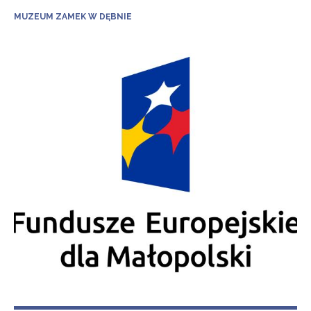
MUZEUM ZAMEK W DĘBNIE