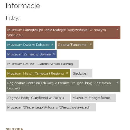
Informacje
Filtry:
Muzeum Pamiątek po Janie Matejce "Koryznówka" w Nowym
Wiśniczu
Muzeum Dwór w Dołędze
Galeria "Panorama"
Muzeum Zamek w Dębnie
Muzeum Ratusz - Galeria Sztuki Dawnej
Muzeum Historii Tarnowa i Regionu
Siedziba
Regionalne Centrum Edukacji o Pamięci im. gen. bryg. Zdzisława
Baszaka
Zagroda Felicji Curyłowej w Zalipiu
Muzeum Etnograficzne
Muzeum Wincentego Witosa w Wierzchosławicach
SIEDZIBA