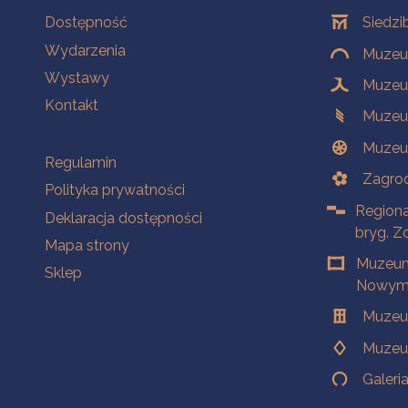
Na skróty
Oddziały
Dostępność
Siedzi
Wydarzenia
Muzeum
Wystawy
Muzeum
Kontakt
Muzeu
Muzeu
Na skróty
Regulamin
Zagrod
Polityka prywatności
Regiona
Deklaracja dostępności
bryg. Z
Mapa strony
Muzeum
Sklep
Nowym 
Muzeu
Muzeu
Galeri