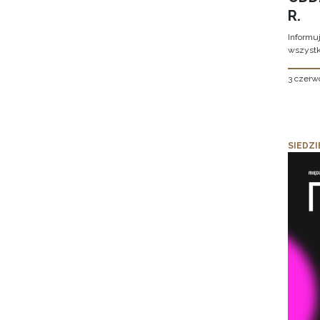
R.
Informu
wszystk
3 czerw
SIEDZI