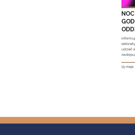
NOC
GOD
ODD
Informu
oddział
udział 
następu
15 maja
Stron