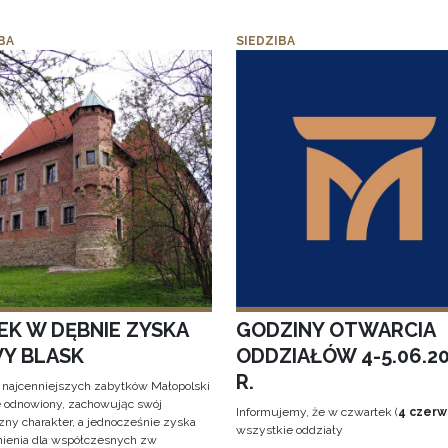
BA
SIEDZIBA
EK W DĘBNIE ZYSKA
GODZINY OTWARCIA
Y BLASK
ODDZIAŁÓW 4-5.06.2
R.
 najcenniejszych zabytków Małopolski
e odnowiony, zachowując swój
Informujemy, że w czwartek (
4 czerw
zny charakter, a jednocześnie zyska
wszystkie oddziały
ienia dla współczesnych zw