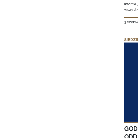
Informu
wszystk
3 czerw
SIEDZI
GOD
ODD