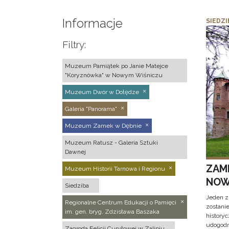
Informacje
SIEDZI
Filtry:
Muzeum Pamiątek po Janie Matejce
"Koryznówka" w Nowym Wiśniczu
Muzeum Dwór w Dołędze
Galeria "Panorama"
Muzeum Zamek w Dębnie
Muzeum Ratusz - Galeria Sztuki
Dawnej
ZAM
Muzeum Historii Tarnowa i Regionu
NOW
Siedziba
Jeden z
Regionalne Centrum Edukacji o Pamięci
zostani
im. gen. bryg. Zdzisława Baszaka
historyc
udogodn
Zagroda Felicji Curyłowej w Zalipiu