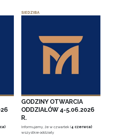
SIEDZIBA
GODZINY OTWARCIA
026
ODDZIAŁÓW 4-5.06.2026
R.
ca)
Informujemy, że w czwartek (
4 czerwca)
wszystkie oddziały