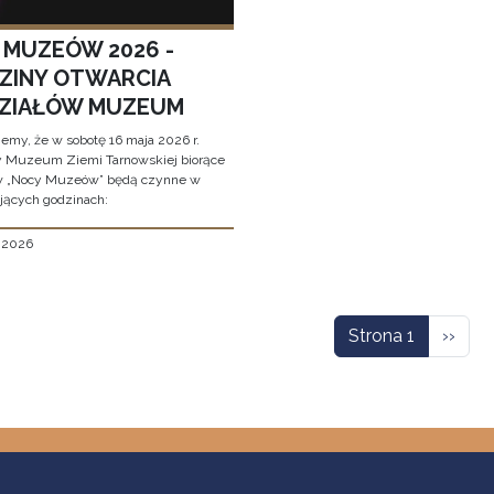
 MUZEÓW 2026 -
ZINY OTWARCIA
ZIAŁÓW MUZEUM
jemy, że w sobotę 16 maja 2026 r.
y Muzeum Ziemi Tarnowskiej biorące
w „Nocy Muzeów” będą czynne w
jących godzinach:
, 2026
icowanie
Nastę
Strona 1
››