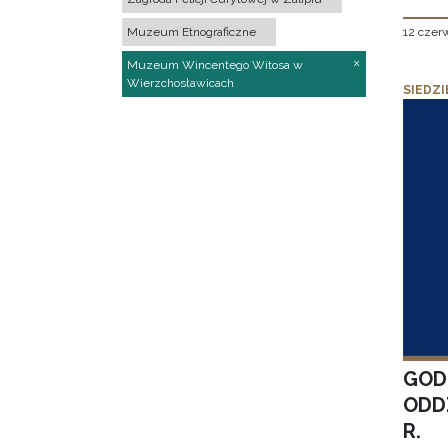
12 czer
Muzeum Etnograficzne
Muzeum Wincentego Witosa w
Wierzchosławicach
SIEDZI
GOD
ODD
R.