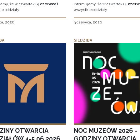
jemy, że w czwartek (
4 czerwca)
Informujemy, że w czwartek (
4 czerw
ie oddziały
wszystkie oddziały
ca, 2026
3 czerwca, 2026
BA
SIEDZIBA
ZINY OTWARCIA
NOC MUZEÓW 2026 -
ZIAŁÓW 4-5.06.2026
GODZINY OTWARCIA