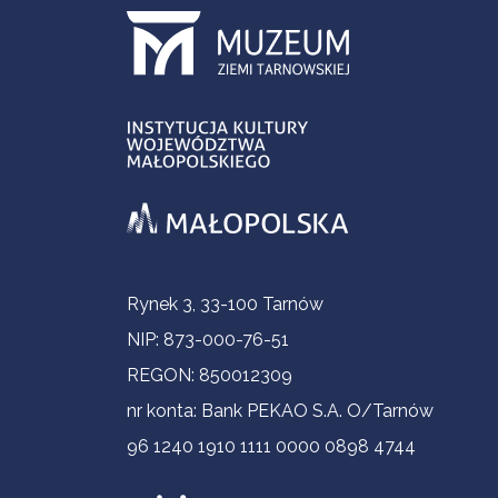
Informacje kontaktowe
Rynek 3, 33-100 Tarnów
NIP: 873-000-76-51
REGON: 850012309
nr konta: Bank PEKAO S.A. O/Tarnów
96 1240 1910 1111 0000 0898 4744