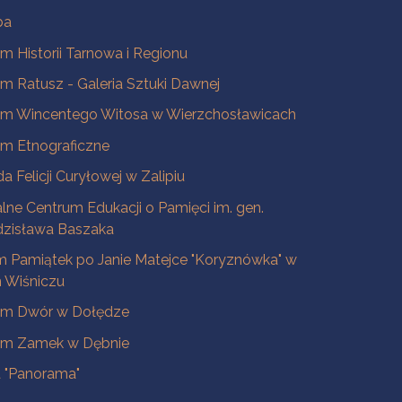
ba
 Historii Tarnowa i Regionu
 Ratusz - Galeria Sztuki Dawnej
m Wincentego Witosa w Wierzchosławicach
m Etnograficzne
a Felicji Curyłowej w Zalipiu
lne Centrum Edukacji o Pamięci im. gen.
dzisława Baszaka
 Pamiątek po Janie Matejce "Koryznówka" w
Wiśniczu
m Dwór w Dołędze
m Zamek w Dębnie
a "Panorama"