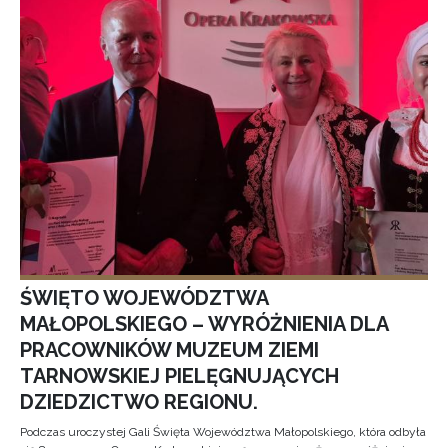
ŚWIĘTO WOJEWÓDZTWA
MAŁOPOLSKIEGO – WYRÓŻNIENIA DLA
PRACOWNIKÓW MUZEUM ZIEMI
TARNOWSKIEJ PIELĘGNUJĄCYCH
DZIEDZICTWO REGIONU.
Podczas uroczystej Gali Święta Województwa Małopolskiego, która odbyła