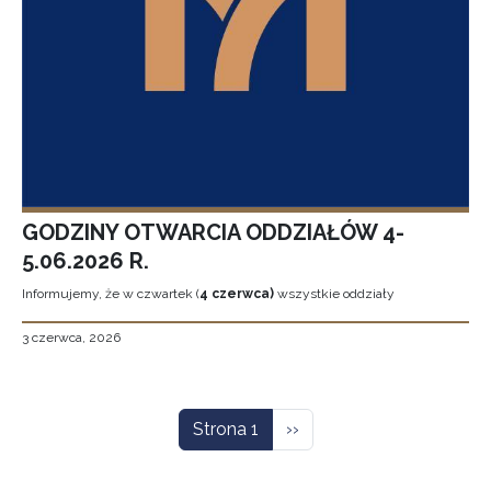
GODZINY OTWARCIA ODDZIAŁÓW 4-
5.06.2026 R.
Informujemy, że w czwartek (
4 czerwca)
wszystkie oddziały
3 czerwca, 2026
Stronicowanie
Następna strona
Strona 1
››