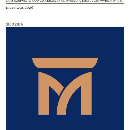
się 8 czerwca w Operze Krakowskiej, wręczono najwyższe wyróżnienia s
11 czerwca, 2026
SIEDZIBA