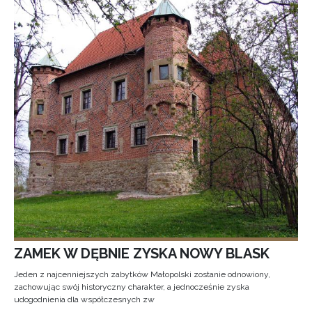
ZAMEK W DĘBNIE ZYSKA NOWY BLASK
Jeden z najcenniejszych zabytków Małopolski zostanie odnowiony,
zachowując swój historyczny charakter, a jednocześnie zyska
udogodnienia dla współczesnych zw