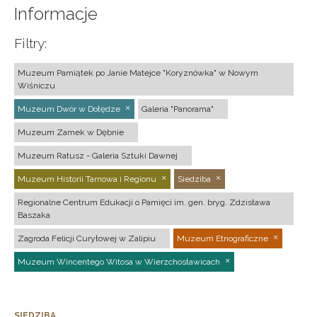
Informacje
Filtry:
Muzeum Pamiątek po Janie Matejce "Koryznówka" w Nowym
Wiśniczu
Muzeum Dwór w Dołędze
Galeria "Panorama"
Muzeum Zamek w Dębnie
Muzeum Ratusz - Galeria Sztuki Dawnej
Muzeum Historii Tarnowa i Regionu
Siedziba
Regionalne Centrum Edukacji o Pamięci im. gen. bryg. Zdzisława
Baszaka
Zagroda Felicji Curyłowej w Zalipiu
Muzeum Etnograficzne
Muzeum Wincentego Witosa w Wierzchosławicach
SIEDZIBA