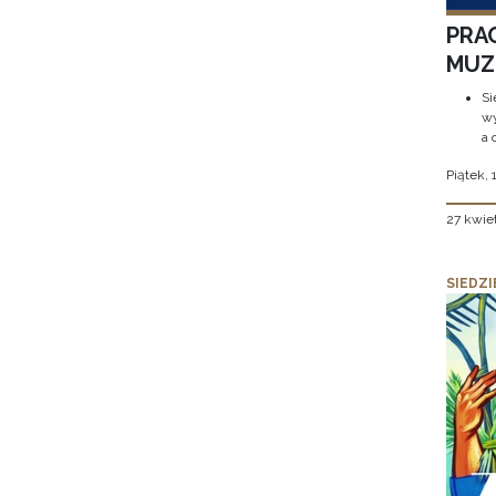
PRA
MUZE
Si
wy
a 
Piątek, 
27 kwie
SIEDZI