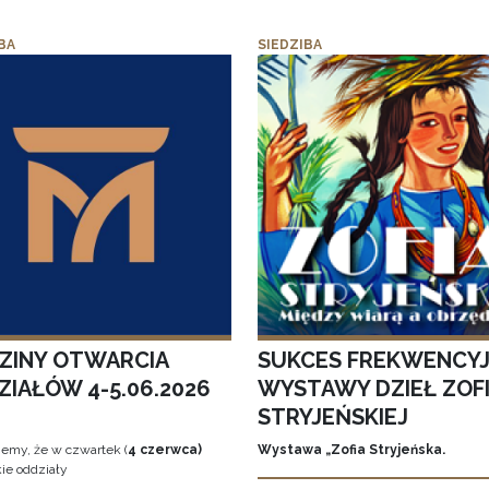
BA
SIEDZIBA
ZINY OTWARCIA
SUKCES FREKWENCY
ZIAŁÓW 4-5.06.2026
WYSTAWY DZIEŁ ZOFI
STRYJEŃSKIEJ
jemy, że w czwartek (
4 czerwca)
Wystawa „Zofia Stryjeńska.
ie oddziały