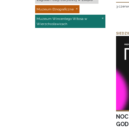
3 czerw
Muzeum Etnograficzne
Muzeum Wincentego Witosa w
Wierzchosławicach
SIEDZI
NOC
GOD