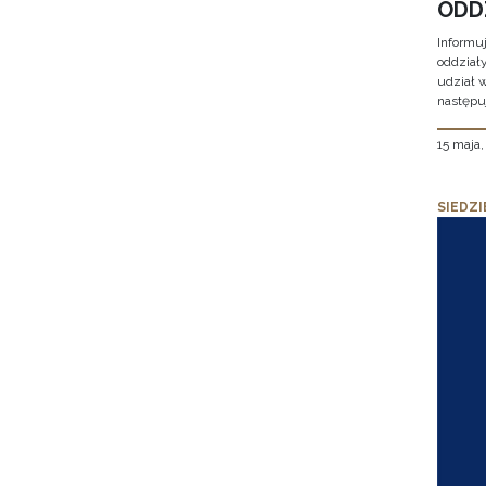
ODD
Informu
oddział
udział 
następu
15 maja
SIEDZI