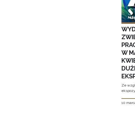
WYD
ZWI
PRAC
W M
KWI
DUŻ
EKS
Ze wzgl
ekspozyc
10 marc
Stron