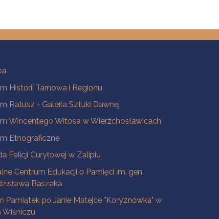
ba
 Historii Tarnowa i Regionu
 Ratusz - Galeria Sztuki Dawnej
m Wincentego Witosa w Wierzchosławicach
m Etnograficzne
a Felicji Curyłowej w Zalipiu
lne Centrum Edukacji o Pamięci im. gen.
dzisława Baszaka
 Pamiątek po Janie Matejce "Koryznówka" w
Wiśniczu