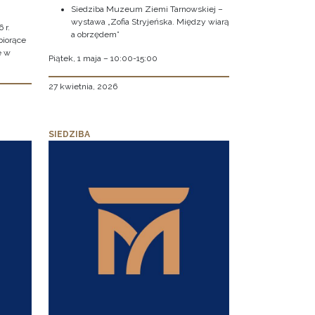
Siedziba Muzeum Ziemi Tarnowskiej –
wystawa „Zofia Stryjeńska. Między wiarą
 r.
a obrzędem”
biorące
e w
Piątek, 1 maja – 10:00-15:00
27 kwietnia, 2026
SIEDZIBA