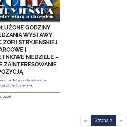
ŁUŻONE GODZINY
EDZANIA WYSTAWY
 ZOFII STRYJEŃSKIEJ
ARCOWE I
ETNIOWE NIEDZIELE –
E ZAINTERESOWANIE
POZYCJĄ
ędu na duże zainteresowanie
ją „Zofia Stryjeńska.
a, 2026
icowanie
Poprzednia strona
Nas
‹‹
Strona 2
››