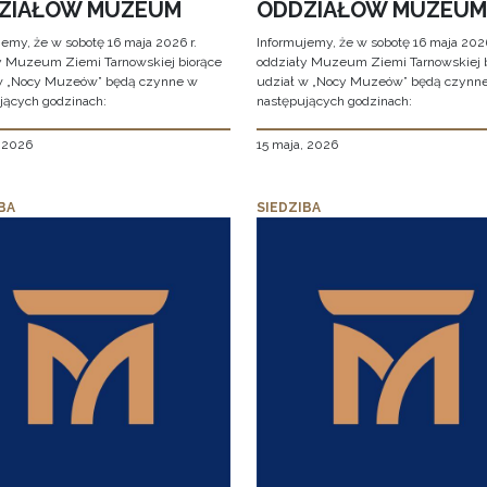
ZIAŁÓW MUZEUM
ODDZIAŁÓW MUZEUM
jemy, że w sobotę 16 maja 2026 r.
Informujemy, że w sobotę 16 maja 2026
y Muzeum Ziemi Tarnowskiej biorące
oddziały Muzeum Ziemi Tarnowskiej 
w „Nocy Muzeów” będą czynne w
udział w „Nocy Muzeów” będą czynn
jących godzinach:
następujących godzinach:
, 2026
15 maja, 2026
BA
SIEDZIBA