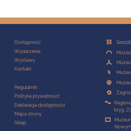
Na skróty
Oddziały
Dostępność
Siedzi
Wydarzenia
Muzeum
Wystawy
Muzeum
Kontakt
Muzeu
Muzeu
Na skróty
Regulamin
Zagrod
Polityka prywatności
Regiona
Deklaracja dostępności
bryg. Z
Mapa strony
Muzeum
Sklep
Nowym 