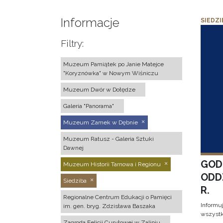
Informacje
SIEDZI
Filtry:
Muzeum Pamiątek po Janie Matejce
"Koryznówka" w Nowym Wiśniczu
Muzeum Dwór w Dołędze
Galeria "Panorama"
Muzeum Zamek w Dębnie
Muzeum Ratusz - Galeria Sztuki
Dawnej
GOD
Muzeum Historii Tarnowa i Regionu
ODD
Siedziba
R.
Regionalne Centrum Edukacji o Pamięci
Informu
im. gen. bryg. Zdzisława Baszaka
wszystk
Zagroda Felicji Curyłowej w Zalipiu