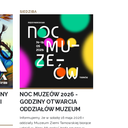
SIEDZIBA
JNY
NOC MUZEÓW 2026 -
I
GODZINY OTWARCIA
ODDZIAŁÓW MUZEUM
Informujemy, że w sobotę 16 maja 2026 r.
oddziały Muzeum Ziemi Tarnowskiej biorące