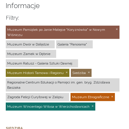
Informacje
Filtry:
Muzeum Pamiątek po Janie Matejce "Koryznówka" w Nowym
Wiśniczu
Muzeum Dwór w Dołędze
Galeria "Panorama"
Muzeum Zamek w Dębnie
Muzeum Ratusz - Galeria Sztuki Dawnej
Muzeum Historii Tarnowa i Regionu
Siedziba
Regionalne Centrum Edukacji o Pamięci im. gen. bryg. Zdzisława
Baszaka
Zagroda Felicji Curyłowej w Zalipiu
Muzeum Etnograficzne
Muzeum Wincentego Witosa w Wierzchosławicach
SIEDZIBA