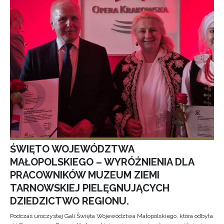
ŚWIĘTO WOJEWÓDZTWA
MAŁOPOLSKIEGO – WYRÓŻNIENIA DLA
PRACOWNIKÓW MUZEUM ZIEMI
TARNOWSKIEJ PIELĘGNUJĄCYCH
DZIEDZICTWO REGIONU.
Podczas uroczystej Gali Święta Województwa Małopolskiego, która odbyła