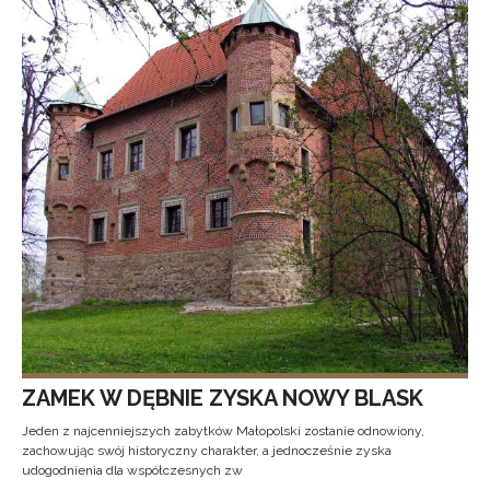
ZAMEK W DĘBNIE ZYSKA NOWY BLASK
Jeden z najcenniejszych zabytków Małopolski zostanie odnowiony,
zachowując swój historyczny charakter, a jednocześnie zyska
udogodnienia dla współczesnych zw