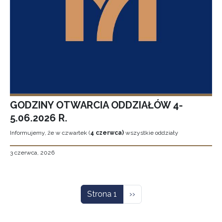
GODZINY OTWARCIA ODDZIAŁÓW 4-
5.06.2026 R.
Informujemy, że w czwartek (
4 czerwca)
wszystkie oddziały
3 czerwca, 2026
Stronicowanie
Następna strona
Strona 1
››