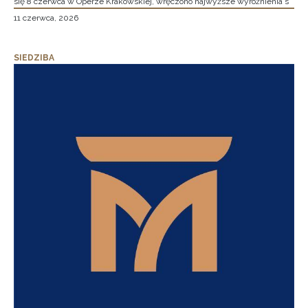
się 8 czerwca w Operze Krakowskiej, wręczono najwyższe wyróżnienia s
11 czerwca, 2026
SIEDZIBA