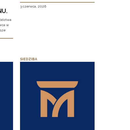
3 czerwca, 2026
NU.
wództwa
rwca w
ższe
SIEDZIBA