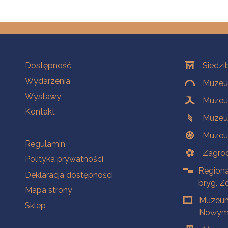
Na skróty
Oddziały
Dostępność
Siedzi
Wydarzenia
Muzeum
Wystawy
Muzeum
Kontakt
Muzeu
Muzeu
Na skróty
Regulamin
Zagrod
Polityka prywatności
Regiona
Deklaracja dostępności
bryg. Z
Mapa strony
Muzeum
Sklep
Nowym 