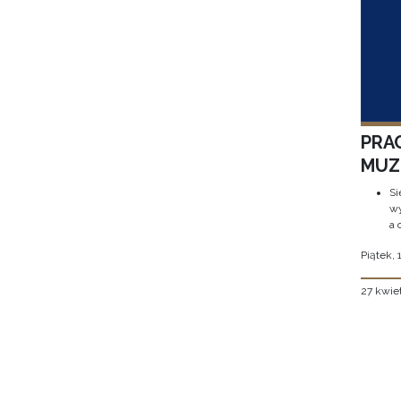
PRA
MUZE
Si
wy
a 
Piątek, 
27 kwie
Stron