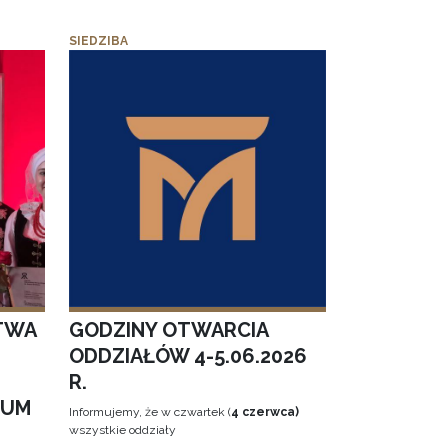
SIEDZIBA
TWA
GODZINY OTWARCIA
ODDZIAŁÓW 4-5.06.2026
R.
EUM
Informujemy, że w czwartek (
4 czerwca)
wszystkie oddziały