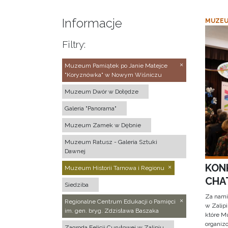
Informacje
MUZEU
Filtry:
Muzeum Pamiątek po Janie Matejce
"Koryznówka" w Nowym Wiśniczu
Muzeum Dwór w Dołędze
Galeria "Panorama"
Muzeum Zamek w Dębnie
Muzeum Ratusz - Galeria Sztuki
Dawnej
KON
Muzeum Historii Tarnowa i Regionu
CHAT
Siedziba
Za nami
Regionalne Centrum Edukacji o Pamięci
w Zalip
im. gen. bryg. Zdzisława Baszaka
które M
organizo
Zagroda Felicji Curyłowej w Zalipiu