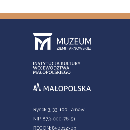
Informacje kontaktowe
Rynek 3, 33-100 Tarnów
NIP: 873-000-76-51
REGON: 850012309