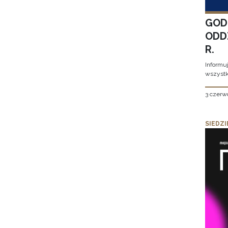
GOD
ODD
R.
Informu
wszystk
3 czerw
SIEDZI