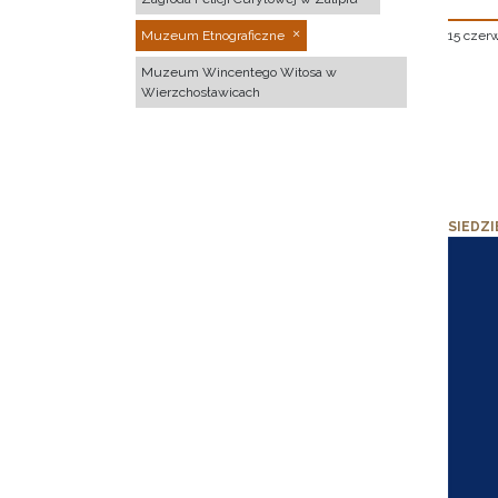
15 czer
Muzeum Etnograficzne
Muzeum Wincentego Witosa w
Wierzchosławicach
SIEDZI