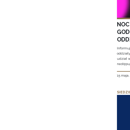
NOC
GOD
ODD
Informu
oddział
udział 
następu
15 maja
SIEDZI