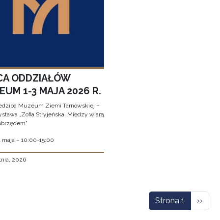
CA ODDZIAŁÓW
UM 1-3 MAJA 2026 R.
edziba Muzeum Ziemi Tarnowskiej –
stawa „Zofia Stryjeńska. Między wiarą
obrzędem”
1 maja – 10:00-15:00
tnia, 2026
icowanie
Nastę
Strona 1
››