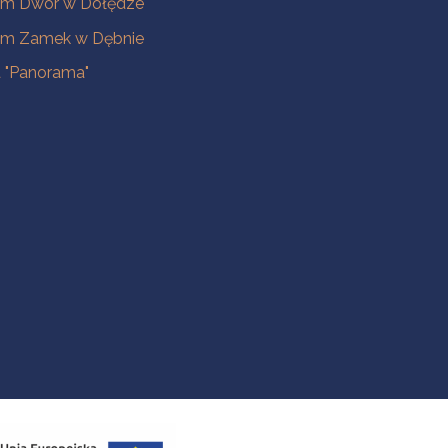
m Dwór w Dołędze
m Zamek w Dębnie
a "Panorama"