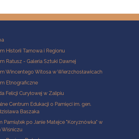
ba
 Historii Tarnowa i Regionu
 Ratusz - Galeria Sztuki Dawnej
m Wincentego Witosa w Wierzchosławicach
m Etnograficzne
a Felicji Curyłowej w Zalipiu
lne Centrum Edukacji o Pamięci im. gen.
dzisława Baszaka
 Pamiątek po Janie Matejce "Koryznówka" w
Wiśniczu