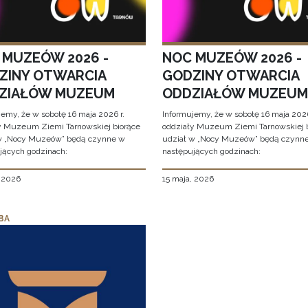
 MUZEÓW 2026 -
NOC MUZEÓW 2026 -
ZINY OTWARCIA
GODZINY OTWARCIA
ZIAŁÓW MUZEUM
ODDZIAŁÓW MUZEUM
jemy, że w sobotę 16 maja 2026 r.
Informujemy, że w sobotę 16 maja 2026
y Muzeum Ziemi Tarnowskiej biorące
oddziały Muzeum Ziemi Tarnowskiej 
w „Nocy Muzeów” będą czynne w
udział w „Nocy Muzeów” będą czynn
jących godzinach:
następujących godzinach:
, 2026
15 maja, 2026
BA