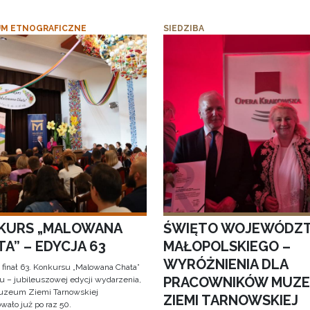
M ETNOGRAFICZNE
SIEDZIBA
KURS „MALOWANA
ŚWIĘTO WOJEWÓDZ
A” – EDYCJA 63
MAŁOPOLSKIEGO –
WYRÓŻNIENIA DLA
 finał 63. Konkursu „Malowana Chata”
PRACOWNIKÓW MUZ
iu – jubileuszowej edycji wydarzenia,
uzeum Ziemi Tarnowskiej
ZIEMI TARNOWSKIEJ
wało już po raz 50.