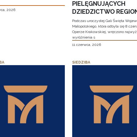
PIELĘGNUJĄCYCH
wca, 2026
DZIEDZICTWO REGIO
Podczas uroczystej Gali Święta Woje
Małopolskiego, która odbyła się 8 cze
Operze Krakowskiej, wręczono najwy
wyróżnienia s
11 czerwca, 2026
BA
SIEDZIBA