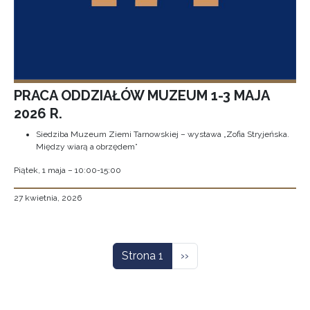
PRACA ODDZIAŁÓW MUZEUM 1-3 MAJA
2026 R.
Siedziba Muzeum Ziemi Tarnowskiej – wystawa „Zofia Stryjeńska.
Między wiarą a obrzędem”
Piątek, 1 maja – 10:00-15:00
27 kwietnia, 2026
Stronicowanie
Następna strona
Strona 1
››