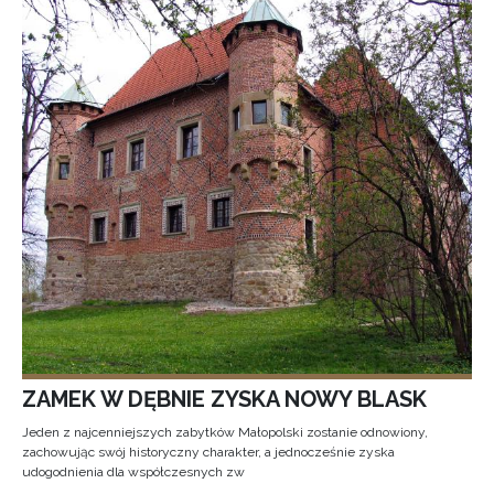
ZAMEK W DĘBNIE ZYSKA NOWY BLASK
Jeden z najcenniejszych zabytków Małopolski zostanie odnowiony,
zachowując swój historyczny charakter, a jednocześnie zyska
udogodnienia dla współczesnych zw