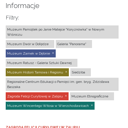
Informacje
Filtry:
Muzeum Pamiątek po Janie Matejce "Koryznówka" w Nowym
Wiśniczu
Muzeum Dwór w Dołędze
Galeria "Panorama"
Muzeum Zamek w Dębnie
Muzeum Ratusz - Galeria Sztuki Dawnej
Muzeum Historii Tarnowa i Regionu
Siedziba
Regionalne Centrum Edukacji o Pamięci im. gen. bryg. Zdzisława
Baszaka
Zagroda Felicji Curyłowej w Zalipiu
Muzeum Etnograficzne
Muzeum Wincentego Witosa w Wierzchosławicach
ZAGRODA FELICJI CURYŁOWEJ W ZALIPIU