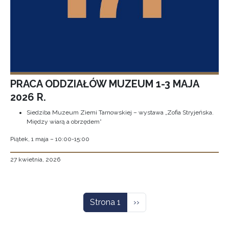
PRACA ODDZIAŁÓW MUZEUM 1-3 MAJA
2026 R.
Siedziba Muzeum Ziemi Tarnowskiej – wystawa „Zofia Stryjeńska.
Między wiarą a obrzędem”
Piątek, 1 maja – 10:00-15:00
27 kwietnia, 2026
Stronicowanie
Następna strona
Strona 1
››