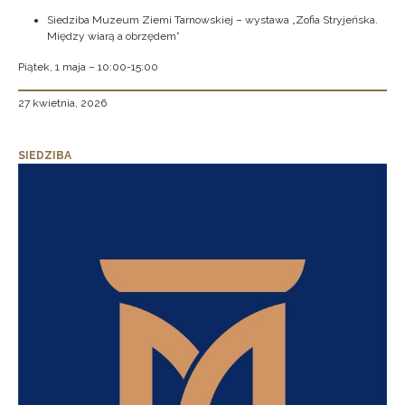
Siedziba Muzeum Ziemi Tarnowskiej – wystawa „Zofia Stryjeńska.
Między wiarą a obrzędem”
Piątek, 1 maja – 10:00-15:00
27 kwietnia, 2026
SIEDZIBA