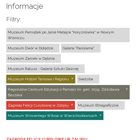
Informacje
Filtry:
Muzeum Pamiątek po Janie Matejce "Koryznówka" w Nowym
Wiśniczu
Muzeum Dwór w Dołędze
Galeria "Panorama"
Muzeum Zamek w Dębnie
Muzeum Ratusz - Galeria Sztuki Dawnej
Muzeum Historii Tarnowa i Regionu
Siedziba
Regionalne Centrum Edukacji o Pamięci im. gen. bryg. Zdzisława
Baszaka
Zagroda Felicji Curyłowej w Zalipiu
Muzeum Etnograficzne
Muzeum Wincentego Witosa w Wierzchosławicach
ZAGRODA FELICJI CURYŁOWEJ W ZALIPIU