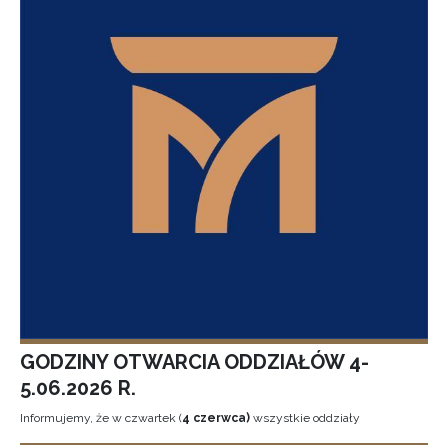
GODZINY OTWARCIA ODDZIAŁÓW 4-
5.06.2026 R.
Informujemy, że w czwartek (
4 czerwca)
wszystkie oddziały