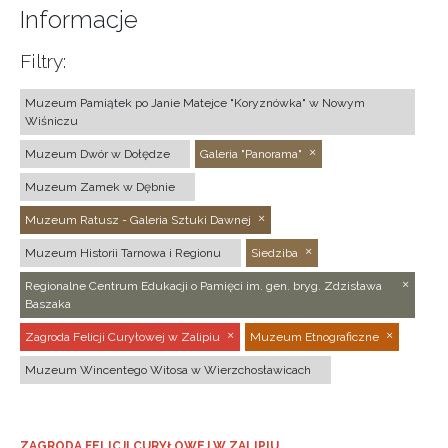
Informacje
Filtry:
Muzeum Pamiątek po Janie Matejce "Koryznówka" w Nowym
Wiśniczu
Muzeum Dwór w Dołędze
Galeria "Panorama"
Muzeum Zamek w Dębnie
Muzeum Ratusz - Galeria Sztuki Dawnej
Muzeum Historii Tarnowa i Regionu
Siedziba
Regionalne Centrum Edukacji o Pamięci im. gen. bryg. Zdzisława
Baszaka
Zagroda Felicji Curyłowej w Zalipiu
Muzeum Etnograficzne
Muzeum Wincentego Witosa w Wierzchosławicach
ZAGRODA FELICJI CURYŁOWEJ W ZALIPIU