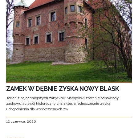
ZAMEK W DĘBNIE ZYSKA NOWY BLASK
Jeden z najcenniejszych zabytków Małopolski zostanie odnowiony,
zachowując swój historyczny charakter, a jednocześnie zyska
udogodnienia dla współczesnych zw
12 czerwca, 2026