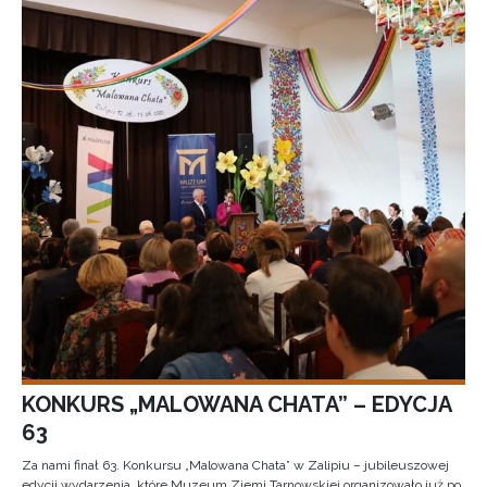
KONKURS „MALOWANA CHATA” – EDYCJA
63
Za nami finał 63. Konkursu „Malowana Chata” w Zalipiu – jubileuszowej
edycji wydarzenia, które Muzeum Ziemi Tarnowskiej organizowało już po