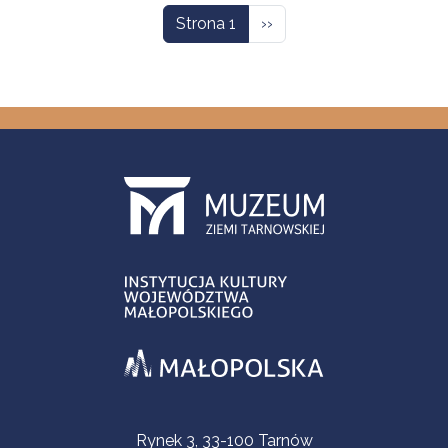
Następna strona
Strona 1
››
Informacje kontaktowe
Rynek 3, 33-100 Tarnów