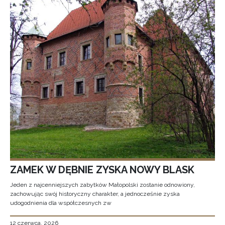
ZAMEK W DĘBNIE ZYSKA NOWY BLASK
Jeden z najcenniejszych zabytków Małopolski zostanie odnowiony,
zachowując swój historyczny charakter, a jednocześnie zyska
udogodnienia dla współczesnych zw
12 czerwca, 2026