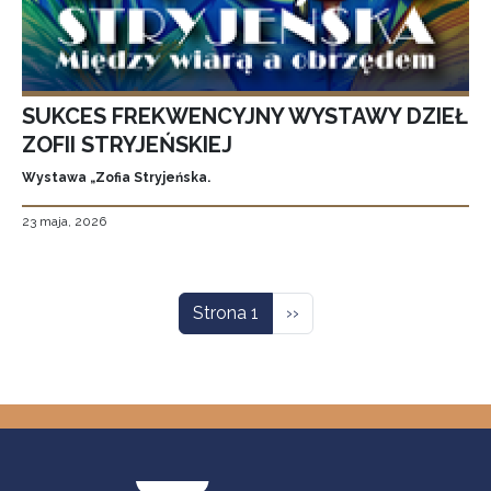
SUKCES FREKWENCYJNY WYSTAWY DZIEŁ
ZOFII STRYJEŃSKIEJ
Wystawa „Zofia Stryjeńska.
23 maja, 2026
Stronicowanie
Następna strona
Strona 1
››