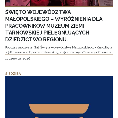
ŚWIĘTO WOJEWÓDZTWA
MAŁOPOLSKIEGO – WYRÓŻNIENIA DLA
PRACOWNIKÓW MUZEUM ZIEMI
TARNOWSKIEJ PIELĘGNUJĄCYCH
DZIEDZICTWO REGIONU.
Podczas uroczystej Gali Święta Województwa Małopolskiego, która odbyła
się 8 czerwca w Operze Krakowskiej, wręczono najwyższe wyróżnienia s
11 czerwca, 2026
SIEDZIBA