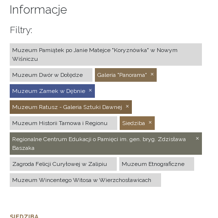
Informacje
Filtry:
Muzeum Pamiątek po Janie Matejce "Koryznówka" w Nowym
Wiśniczu
Muzeum Dwór w Dołędze
Galeria "Panorama"
Muzeum Zamek w Dębnie
Muzeum Ratusz - Galeria Sztuki Dawnej
Muzeum Historii Tarnowa i Regionu
Siedziba
Regionalne Centrum Edukacji o Pamięci im. gen. bryg. Zdzisława
Baszaka
Zagroda Felicji Curyłowej w Zalipiu
Muzeum Etnograficzne
Muzeum Wincentego Witosa w Wierzchosławicach
SIEDZIBA