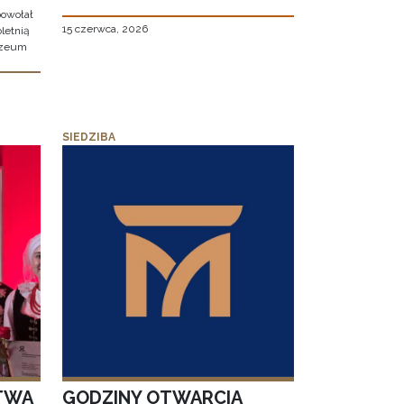
owołał
15 czerwca, 2026
letnią
uzeum
SIEDZIBA
TWA
GODZINY OTWARCIA