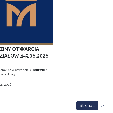
ZINY OTWARCIA
ZIAŁÓW 4-5.06.2026
jemy, że w czwartek (
4 czerwca)
ie oddziały
ca, 2026
icowanie
Nastę
Strona 1
››