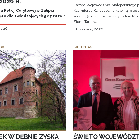
.2026 R.
Zarząd Województwa Małopolskiego p
 Felicji Curyłowej w Zalipiu
Kazimierza Kurczaba na kolejną, pięcio
ta dla zwiedzających 5.07.2026 r.
kadencję na stanowisku dyrektora M
Ziemi Tarnows
 2026
18 czerwca, 2026
BA
SIEDZIBA
EK W DĘBNIE ZYSKA
ŚWIĘTO WOJEWÓDZ