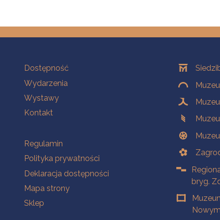
Na skróty
Oddziały
Dostępność
Siedzi
Wydarzenia
Muzeum
Wystawy
Muzeum
Kontakt
Muzeu
Muzeu
Na skróty
Regulamin
Zagrod
Polityka prywatności
Regiona
Deklaracja dostępności
bryg. Z
Mapa strony
Muzeum
Sklep
Nowym 