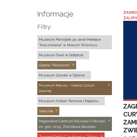
Informacje
ZAGRO
ZALIPI
Filtry:
Muzeum Pamiątek po Janie Matejce
"Koryznówka" w Nowym Wiśniczu
Muzeum Dwór w Dołędze
Galeria "Panorama"
Muzeum Zamek w Dębnie
Muzeum Ratusz - Galeria Sztuki
Dawnej
Muzeum Historii Tarnowa i Regionu
ZAGR
Siedziba
CUR
ZAM
Regionalne Centrum Edukacji o Pamięci
im. gen. bryg. Zdzisława Baszaka
ZWI
Zagroda Felicji Curyłowej w Zalipiu