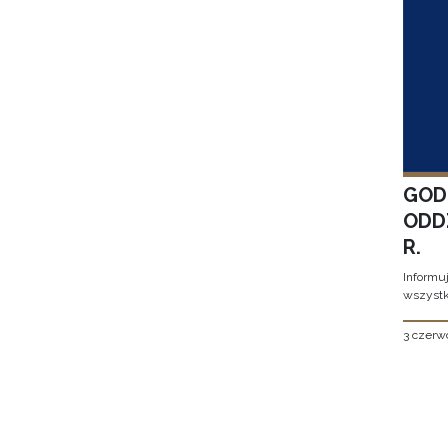
GOD
ODD
R.
Informu
wszystk
3 czerw
Stron