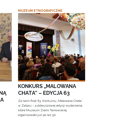
MUZEUM ETNOGRAFICZNE
KONKURS „MALOWANA
NĄ
CHATA” – EDYCJA 63
RA
Za nami finał 63. Konkursu „Malowana Chata”
w Zalipiu – jubileuszowej edycji wydarzenia,
które Muzeum Ziemi Tarnowskiej
organizowało już po raz 50.