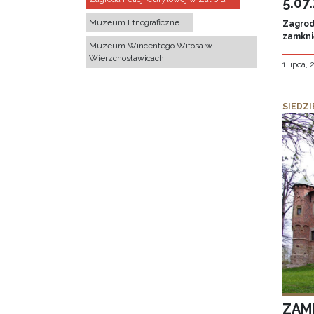
5.07
Muzeum Etnograficzne
Zagroda
zamknię
Muzeum Wincentego Witosa w
Wierzchosławicach
1 lipca,
SIEDZI
ZAM