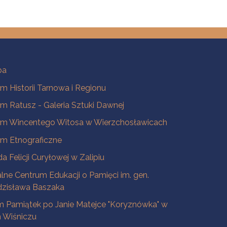
ba
 Historii Tarnowa i Regionu
 Ratusz - Galeria Sztuki Dawnej
m Wincentego Witosa w Wierzchosławicach
m Etnograficzne
a Felicji Curyłowej w Zalipiu
lne Centrum Edukacji o Pamięci im. gen.
dzisława Baszaka
 Pamiątek po Janie Matejce "Koryznówka" w
Wiśniczu