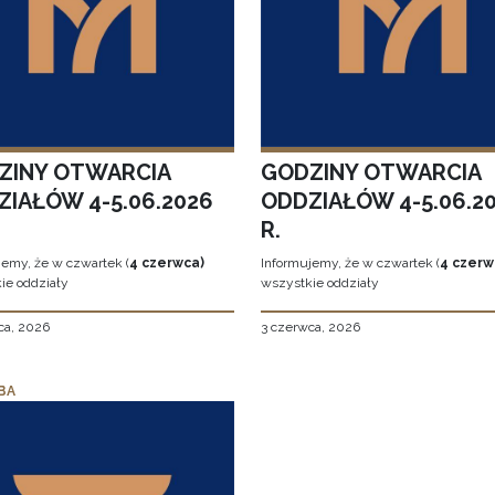
ZINY OTWARCIA
GODZINY OTWARCIA
ZIAŁÓW 4-5.06.2026
ODDZIAŁÓW 4-5.06.2
R.
jemy, że w czwartek (
4 czerwca)
Informujemy, że w czwartek (
4 czerw
ie oddziały
wszystkie oddziały
ca, 2026
3 czerwca, 2026
BA