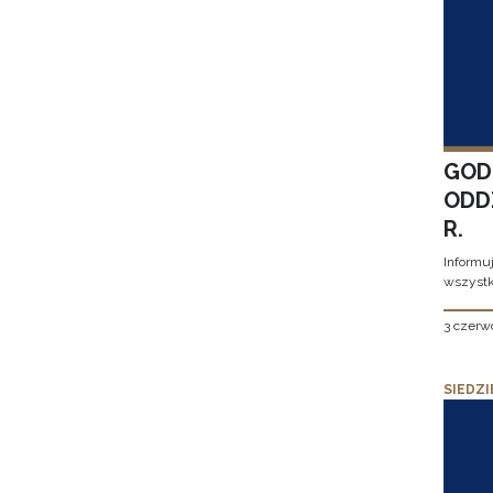
GOD
ODD
R.
Informu
wszystk
3 czerw
SIEDZI