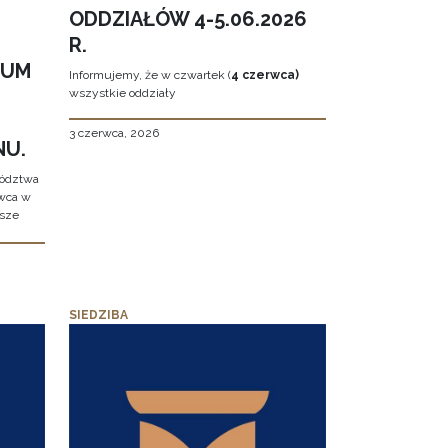
ODDZIAŁÓW 4-5.06.2026
R.
EUM
Informujemy, że w czwartek (
4 czerwca)
wszystkie oddziały
3 czerwca, 2026
NU.
wództwa
rwca w
ższe
SIEDZIBA