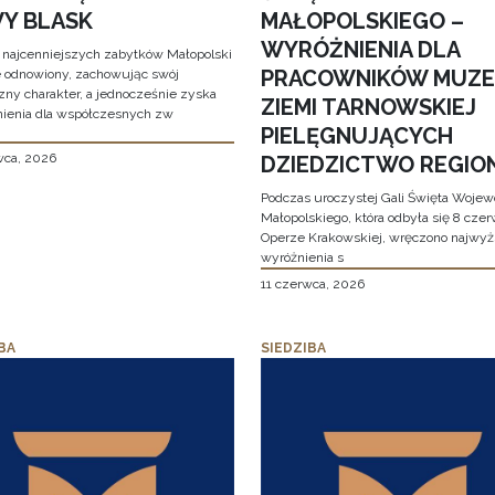
Y BLASK
MAŁOPOLSKIEGO –
WYRÓŻNIENIA DLA
 najcenniejszych zabytków Małopolski
PRACOWNIKÓW MUZ
e odnowiony, zachowując swój
zny charakter, a jednocześnie zyska
ZIEMI TARNOWSKIEJ
ienia dla współczesnych zw
PIELĘGNUJĄCYCH
wca, 2026
DZIEDZICTWO REGIO
Podczas uroczystej Gali Święta Woje
Małopolskiego, która odbyła się 8 cze
Operze Krakowskiej, wręczono najwy
wyróżnienia s
11 czerwca, 2026
BA
SIEDZIBA