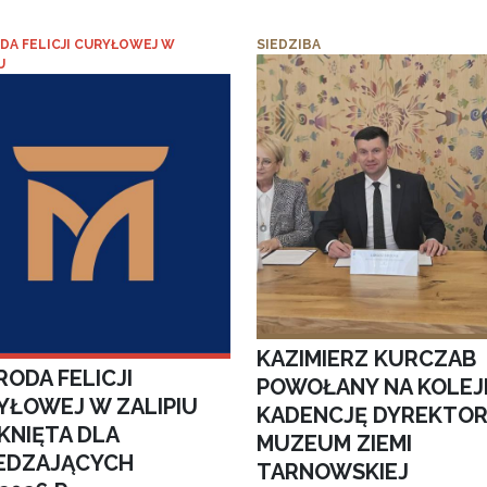
DA FELICJI CURYŁOWEJ W
SIEDZIBA
U
KAZIMIERZ KURCZAB
ODA FELICJI
POWOŁANY NA KOLEJ
YŁOWEJ W ZALIPIU
KADENCJĘ DYREKTO
KNIĘTA DLA
MUZEUM ZIEMI
EDZAJĄCYCH
TARNOWSKIEJ