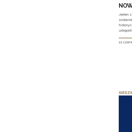
NOW
Jeden z
zostani
historyc
udogodn
12 czer
SIEDZI