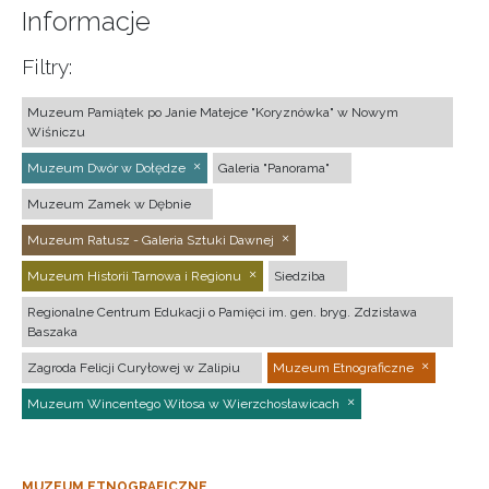
Informacje
Filtry:
Muzeum Pamiątek po Janie Matejce "Koryznówka" w Nowym
Wiśniczu
Muzeum Dwór w Dołędze
Galeria "Panorama"
Muzeum Zamek w Dębnie
Muzeum Ratusz - Galeria Sztuki Dawnej
Muzeum Historii Tarnowa i Regionu
Siedziba
Regionalne Centrum Edukacji o Pamięci im. gen. bryg. Zdzisława
Baszaka
Zagroda Felicji Curyłowej w Zalipiu
Muzeum Etnograficzne
Muzeum Wincentego Witosa w Wierzchosławicach
MUZEUM ETNOGRAFICZNE