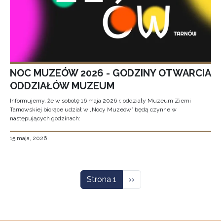
NOC MUZEÓW 2026 - GODZINY OTWARCIA
ODDZIAŁÓW MUZEUM
Informujemy, że w sobotę 16 maja 2026 r. oddziały Muzeum Ziemi
Tarnowskiej biorące udział w „Nocy Muzeów” będą czynne w
następujących godzinach:
15 maja, 2026
Stronicowanie
Następna strona
Strona 1
››