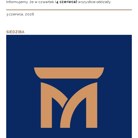
Informujemy, że w czwartek (
4 czerwca)
wszystkie oddziały
3 czerwca, 2026
SIEDZIBA