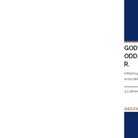
GOD
ODD
R.
Informu
wszystk
3 czerw
SIEDZI