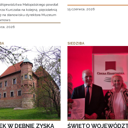
Województwa Małopolskiego powołał
15 czerwca, 2026
za Kurczaba na kolejną, pięcioletnią
ę na stanowisku dyrektora Muzeum
arnows
wca, 2026
BA
SIEDZIBA
EK W DĘBNIE ZYSKA
ŚWIĘTO WOJEWÓDZ