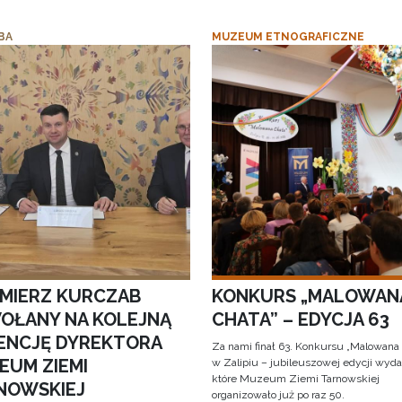
BA
MUZEUM ETNOGRAFICZNE
IMIERZ KURCZAB
KONKURS „MALOWAN
OŁANY NA KOLEJNĄ
CHATA” – EDYCJA 63
ENCJĘ DYREKTORA
Za nami finał 63. Konkursu „Malowana
EUM ZIEMI
w Zalipiu – jubileuszowej edycji wyda
które Muzeum Ziemi Tarnowskiej
NOWSKIEJ
organizowało już po raz 50.