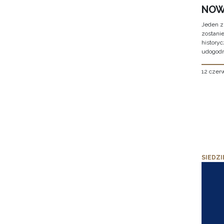
NOW
Jeden z
zostani
historyc
udogodn
12 czer
SIEDZI