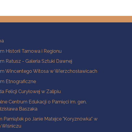
ba
 Historii Tarnowa i Regionu
 Ratusz - Galeria Sztuki Dawnej
m Wincentego Witosa w Wierzchosławicach
m Etnograficzne
a Felicji Curyłowej w Zalipiu
lne Centrum Edukacji o Pamięci im. gen.
dzisława Baszaka
 Pamiątek po Janie Matejce "Koryznówka" w
Wiśniczu