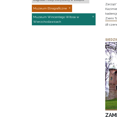
Zarząd 
Muzeum Etnograficzne
Kazimier
kadencj
Muzeum Wincentego Witosa w
Ziemi T
Wierzchosławicach
18 czer
SIEDZI
ZAM