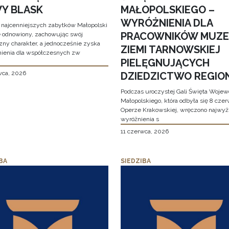
Y BLASK
MAŁOPOLSKIEGO –
WYRÓŻNIENIA DLA
 najcenniejszych zabytków Małopolski
PRACOWNIKÓW MUZ
e odnowiony, zachowując swój
zny charakter, a jednocześnie zyska
ZIEMI TARNOWSKIEJ
ienia dla współczesnych zw
PIELĘGNUJĄCYCH
wca, 2026
DZIEDZICTWO REGIO
Podczas uroczystej Gali Święta Woje
Małopolskiego, która odbyła się 8 cze
Operze Krakowskiej, wręczono najwy
wyróżnienia s
11 czerwca, 2026
BA
SIEDZIBA