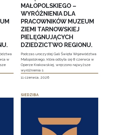
MAŁOPOLSKIEGO –
WYRÓŻNIENIA DLA
EUM
PRACOWNIKÓW MUZEUM
ZIEMI TARNOWSKIEJ
PIELĘGNUJĄCYCH
NU.
DZIEDZICTWO REGIONU.
wództwa
Podczas uroczystej Gali Święta Województwa
rwca w
Małopolskiego, która odbyła się 8 czerwca w
ższe
Operze Krakowskiej, wręczono najwyższe
wyróżnienia s
11 czerwca, 2026
SIEDZIBA