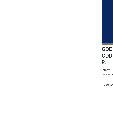
GOD
ODD
R.
Informu
wszystk
3 czerw
Stron