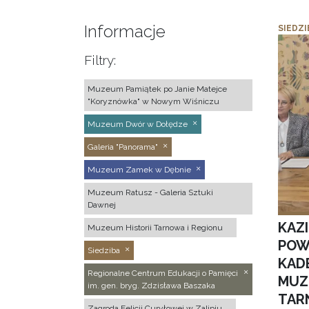
Informacje
SIEDZI
Filtry:
Muzeum Pamiątek po Janie Matejce
"Koryznówka" w Nowym Wiśniczu
Muzeum Dwór w Dołędze
Galeria "Panorama"
Muzeum Zamek w Dębnie
Muzeum Ratusz - Galeria Sztuki
Dawnej
KAZ
Muzeum Historii Tarnowa i Regionu
POW
Siedziba
KAD
Regionalne Centrum Edukacji o Pamięci
MUZ
im. gen. bryg. Zdzisława Baszaka
TAR
Zagroda Felicji Curyłowej w Zalipiu