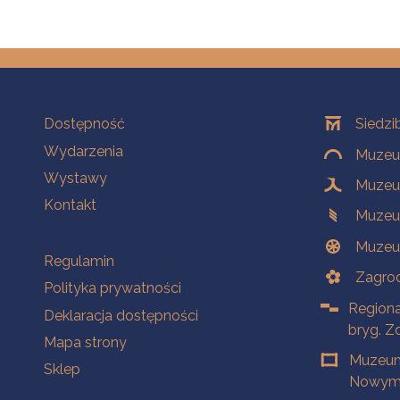
Na skróty
Oddziały
Dostępność
Siedzi
Wydarzenia
Muzeum
Wystawy
Muzeum
Kontakt
Muzeu
Muzeu
Na skróty
Regulamin
Zagrod
Polityka prywatności
Regiona
Deklaracja dostępności
bryg. Z
Mapa strony
Muzeum
Sklep
Nowym 