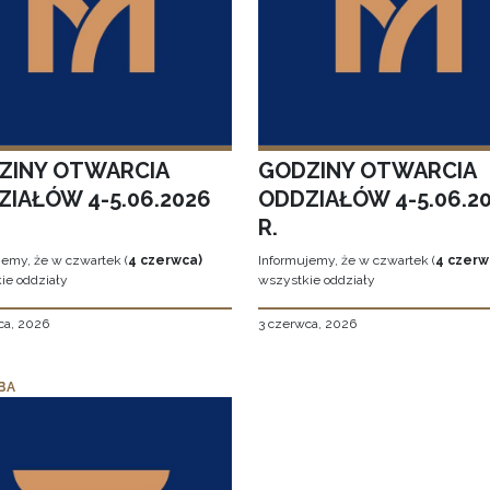
ZINY OTWARCIA
GODZINY OTWARCIA
ZIAŁÓW 4-5.06.2026
ODDZIAŁÓW 4-5.06.2
R.
jemy, że w czwartek (
4 czerwca)
Informujemy, że w czwartek (
4 czerw
ie oddziały
wszystkie oddziały
ca, 2026
3 czerwca, 2026
BA