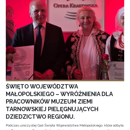
ŚWIĘTO WOJEWÓDZTWA
MAŁOPOLSKIEGO – WYRÓŻNIENIA DLA
PRACOWNIKÓW MUZEUM ZIEMI
TARNOWSKIEJ PIELĘGNUJĄCYCH
DZIEDZICTWO REGIONU.
Podczas uroczystej Gali Święta Województwa Małopolskiego, która odbyła