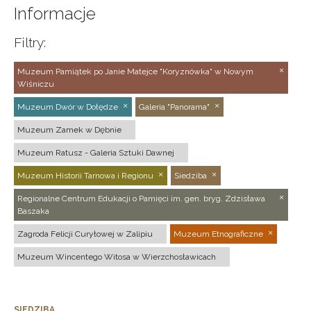
Informacje
Filtry:
Muzeum Pamiątek po Janie Matejce "Koryznówka" w Nowym
Wiśniczu
Muzeum Dwór w Dołędze
Galeria "Panorama"
Muzeum Zamek w Dębnie
Muzeum Ratusz - Galeria Sztuki Dawnej
Muzeum Historii Tarnowa i Regionu
Siedziba
Regionalne Centrum Edukacji o Pamięci im. gen. bryg. Zdzisława
Baszaka
Zagroda Felicji Curyłowej w Zalipiu
Muzeum Etnograficzne
Muzeum Wincentego Witosa w Wierzchosławicach
SIEDZIBA