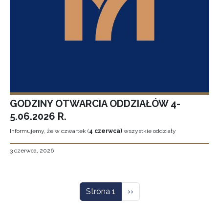
GODZINY OTWARCIA ODDZIAŁÓW 4-
5.06.2026 R.
Informujemy, że w czwartek (
4 czerwca)
wszystkie oddziały
3 czerwca, 2026
Stronicowanie
Następna strona
Strona 1
››