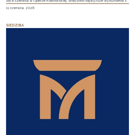
się 8 czerwca w Operze Krakowskiej, wręczono najwyższe wyróżnienia s
11 czerwca, 2026
SIEDZIBA