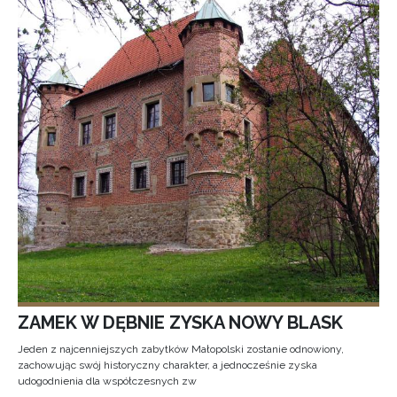
ZAMEK W DĘBNIE ZYSKA NOWY BLASK
Jeden z najcenniejszych zabytków Małopolski zostanie odnowiony,
zachowując swój historyczny charakter, a jednocześnie zyska
udogodnienia dla współczesnych zw