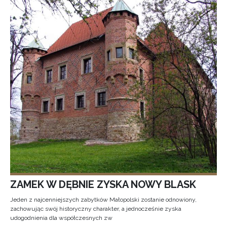
ZAMEK W DĘBNIE ZYSKA NOWY BLASK
Jeden z najcenniejszych zabytków Małopolski zostanie odnowiony,
zachowując swój historyczny charakter, a jednocześnie zyska
udogodnienia dla współczesnych zw