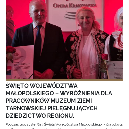
ŚWIĘTO WOJEWÓDZTWA
MAŁOPOLSKIEGO – WYRÓŻNIENIA DLA
PRACOWNIKÓW MUZEUM ZIEMI
TARNOWSKIEJ PIELĘGNUJĄCYCH
DZIEDZICTWO REGIONU.
Podczas uroczystej Gali Święta Województwa Małopolskiego, która odbyła