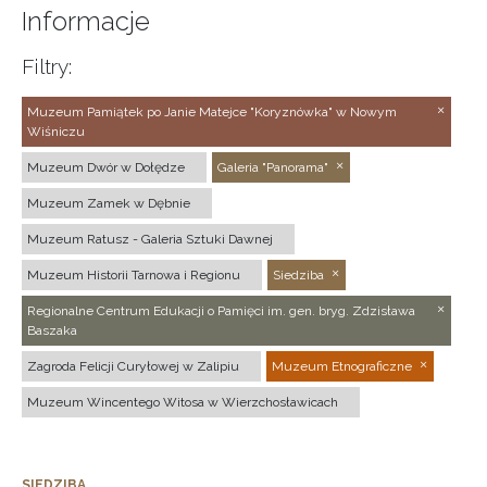
Informacje
Filtry:
Muzeum Pamiątek po Janie Matejce "Koryznówka" w Nowym
Wiśniczu
Muzeum Dwór w Dołędze
Galeria "Panorama"
Muzeum Zamek w Dębnie
Muzeum Ratusz - Galeria Sztuki Dawnej
Muzeum Historii Tarnowa i Regionu
Siedziba
Regionalne Centrum Edukacji o Pamięci im. gen. bryg. Zdzisława
Baszaka
Zagroda Felicji Curyłowej w Zalipiu
Muzeum Etnograficzne
Muzeum Wincentego Witosa w Wierzchosławicach
SIEDZIBA