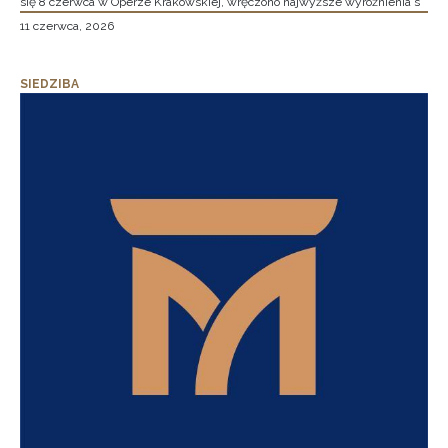
się 8 czerwca w Operze Krakowskiej, wręczono najwyższe wyróżnienia s
11 czerwca, 2026
SIEDZIBA