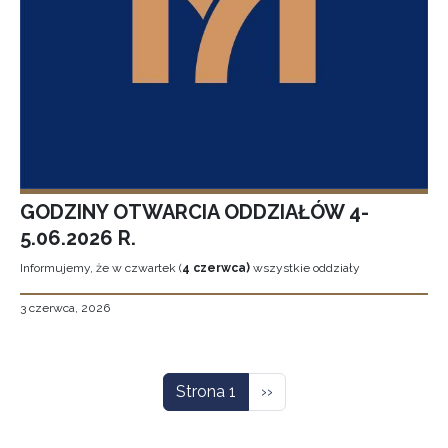
GODZINY OTWARCIA ODDZIAŁÓW 4-
5.06.2026 R.
Informujemy, że w czwartek (
4 czerwca)
wszystkie oddziały
3 czerwca, 2026
Stronicowanie
Następna strona
Strona 1
››