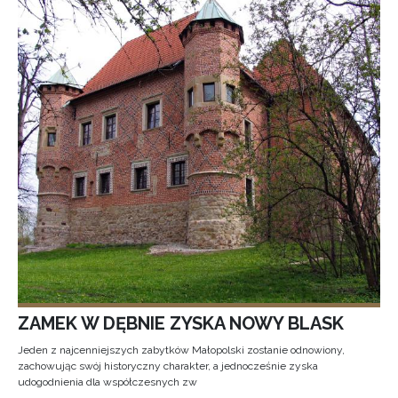
ZAMEK W DĘBNIE ZYSKA NOWY BLASK
Jeden z najcenniejszych zabytków Małopolski zostanie odnowiony,
zachowując swój historyczny charakter, a jednocześnie zyska
udogodnienia dla współczesnych zw