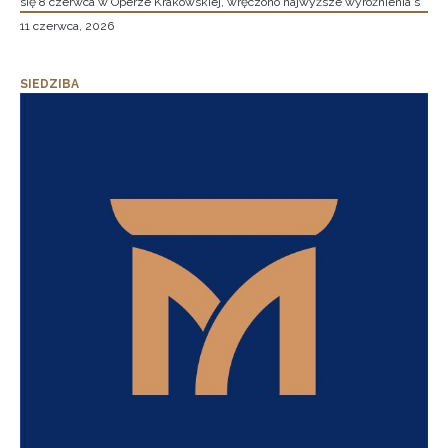
się 8 czerwca w Operze Krakowskiej, wręczono najwyższe wyróżnienia s
11 czerwca, 2026
SIEDZIBA