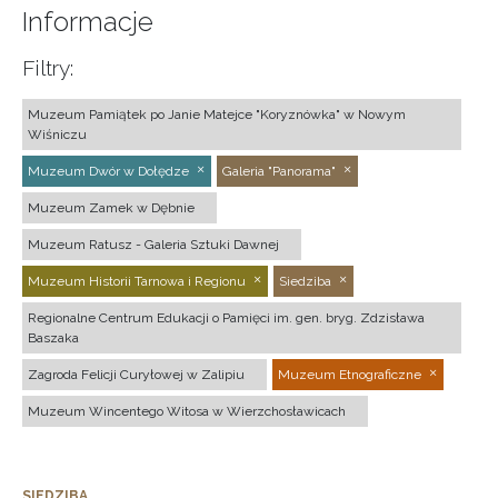
Informacje
Filtry:
Muzeum Pamiątek po Janie Matejce "Koryznówka" w Nowym
Wiśniczu
Muzeum Dwór w Dołędze
Galeria "Panorama"
Muzeum Zamek w Dębnie
Muzeum Ratusz - Galeria Sztuki Dawnej
Muzeum Historii Tarnowa i Regionu
Siedziba
Regionalne Centrum Edukacji o Pamięci im. gen. bryg. Zdzisława
Baszaka
Zagroda Felicji Curyłowej w Zalipiu
Muzeum Etnograficzne
Muzeum Wincentego Witosa w Wierzchosławicach
SIEDZIBA