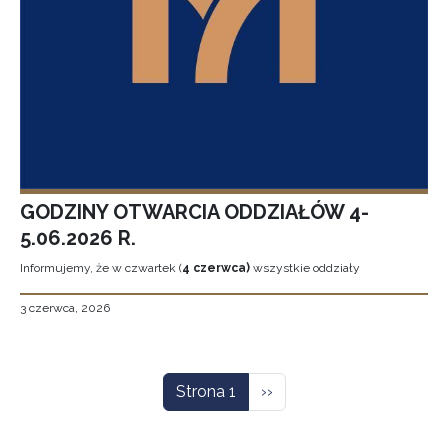
GODZINY OTWARCIA ODDZIAŁÓW 4-
5.06.2026 R.
Informujemy, że w czwartek (
4 czerwca)
wszystkie oddziały
3 czerwca, 2026
Stronicowanie
Następna strona
Strona 1
››