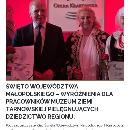
ŚWIĘTO WOJEWÓDZTWA
MAŁOPOLSKIEGO – WYRÓŻNIENIA DLA
PRACOWNIKÓW MUZEUM ZIEMI
TARNOWSKIEJ PIELĘGNUJĄCYCH
DZIEDZICTWO REGIONU.
Podczas uroczystej Gali Święta Województwa Małopolskiego, która odbyła