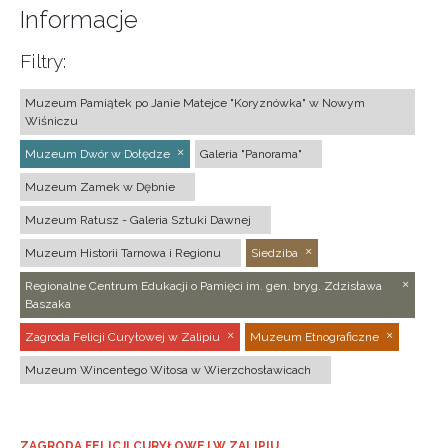
Informacje
Filtry:
Muzeum Pamiątek po Janie Matejce "Koryznówka" w Nowym
Wiśniczu
Muzeum Dwór w Dołędze
Galeria "Panorama"
Muzeum Zamek w Dębnie
Muzeum Ratusz - Galeria Sztuki Dawnej
Muzeum Historii Tarnowa i Regionu
Siedziba
Regionalne Centrum Edukacji o Pamięci im. gen. bryg. Zdzisława
Baszaka
Zagroda Felicji Curyłowej w Zalipiu
Muzeum Etnograficzne
Muzeum Wincentego Witosa w Wierzchosławicach
ZAGRODA FELICJI CURYŁOWEJ W ZALIPIU