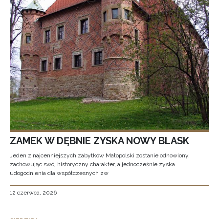
ZAMEK W DĘBNIE ZYSKA NOWY BLASK
Jeden z najcenniejszych zabytków Małopolski zostanie odnowiony,
zachowując swój historyczny charakter, a jednocześnie zyska
udogodnienia dla współczesnych zw
12 czerwca, 2026