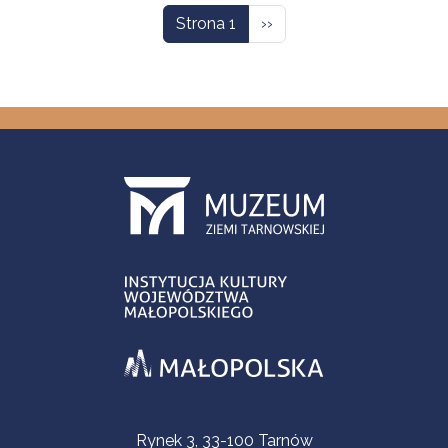
Następna strona
Strona 1
››
Informacje kontaktowe
Rynek 3, 33-100 Tarnów