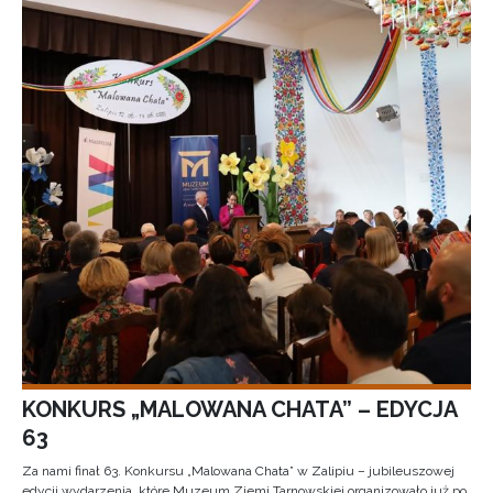
KONKURS „MALOWANA CHATA” – EDYCJA
63
Za nami finał 63. Konkursu „Malowana Chata” w Zalipiu – jubileuszowej
edycji wydarzenia, które Muzeum Ziemi Tarnowskiej organizowało już po