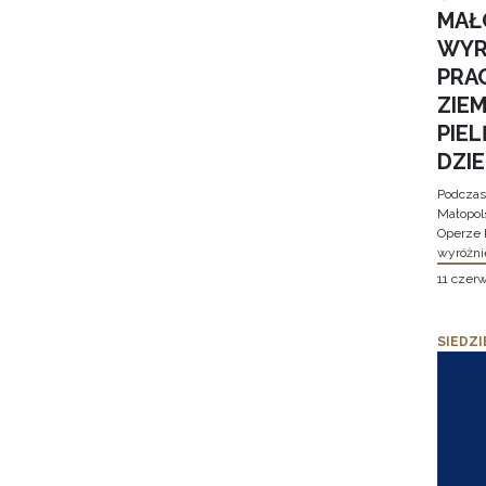
MAŁ
WYR
PRA
ZIE
PIE
DZI
Podczas
Małopol
Operze 
wyróżni
11 czer
SIEDZI