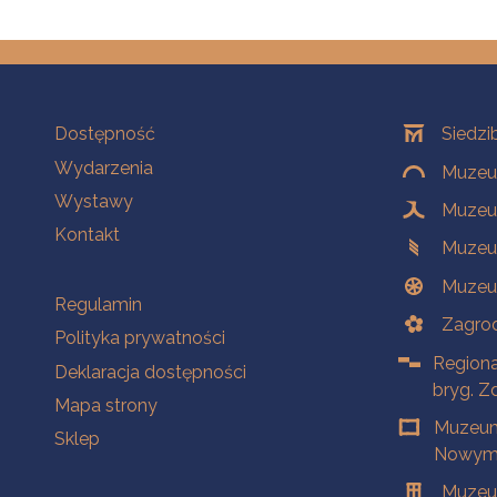
Na skróty
Oddziały
Dostępność
Siedzi
Wydarzenia
Muzeum
Wystawy
Muzeum
Kontakt
Muzeu
Muzeu
Na skróty
Regulamin
Zagrod
Polityka prywatności
Regiona
Deklaracja dostępności
bryg. Z
Mapa strony
Muzeum
Sklep
Nowym 
Muzeu