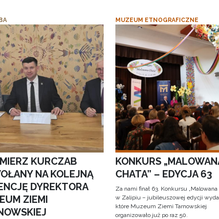
BA
MUZEUM ETNOGRAFICZNE
IMIERZ KURCZAB
KONKURS „MALOWAN
OŁANY NA KOLEJNĄ
CHATA” – EDYCJA 63
ENCJĘ DYREKTORA
Za nami finał 63. Konkursu „Malowana
EUM ZIEMI
w Zalipiu – jubileuszowej edycji wyda
które Muzeum Ziemi Tarnowskiej
NOWSKIEJ
organizowało już po raz 50.