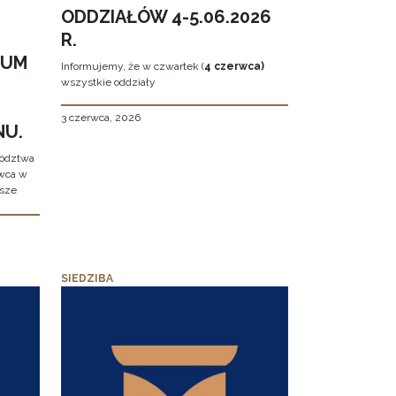
ODDZIAŁÓW 4-5.06.2026
R.
EUM
Informujemy, że w czwartek (
4 czerwca)
wszystkie oddziały
3 czerwca, 2026
NU.
wództwa
rwca w
ższe
SIEDZIBA