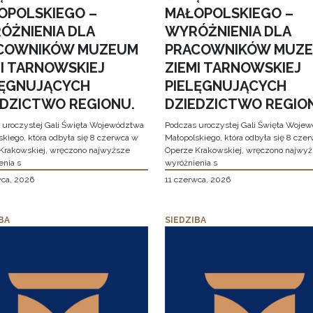
OPOLSKIEGO –
MAŁOPOLSKIEGO –
ÓŻNIENIA DLA
WYRÓŻNIENIA DLA
COWNIKÓW MUZEUM
PRACOWNIKÓW MUZ
MI TARNOWSKIEJ
ZIEMI TARNOWSKIEJ
LĘGNUJĄCYCH
PIELĘGNUJĄCYCH
EDZICTWO REGIONU.
DZIEDZICTWO REGIO
 uroczystej Gali Święta Województwa
Podczas uroczystej Gali Święta Woje
skiego, która odbyła się 8 czerwca w
Małopolskiego, która odbyła się 8 cze
Krakowskiej, wręczono najwyższe
Operze Krakowskiej, wręczono najwy
enia s
wyróżnienia s
wca, 2026
11 czerwca, 2026
BA
SIEDZIBA