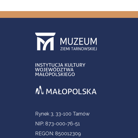
Informacje kontaktowe
Rynek 3, 33-100 Tarnów
NIP: 873-000-76-51
REGON: 850012309