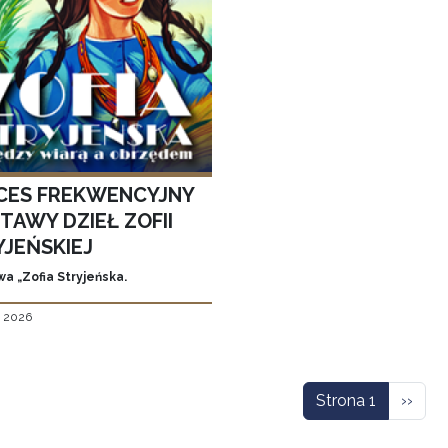
CES FREKWENCYJNY
TAWY DZIEŁ ZOFII
YJEŃSKIEJ
a „Zofia Stryjeńska.
, 2026
icowanie
Nastę
Strona 1
››