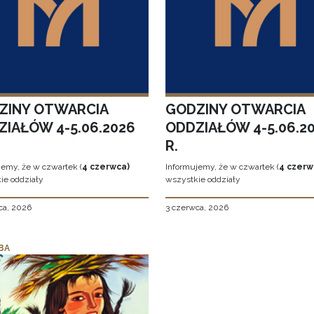
ZINY OTWARCIA
GODZINY OTWARCIA
ZIAŁÓW 4-5.06.2026
ODDZIAŁÓW 4-5.06.2
R.
jemy, że w czwartek (
4 czerwca)
Informujemy, że w czwartek (
4 czerw
ie oddziały
wszystkie oddziały
ca, 2026
3 czerwca, 2026
BA