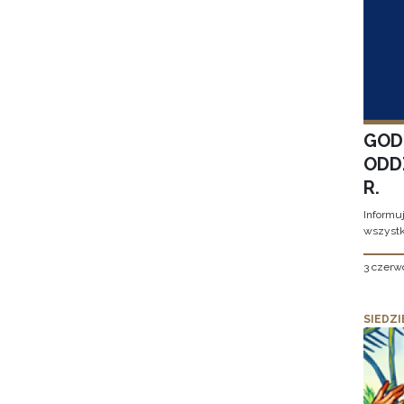
GOD
ODD
R.
Informu
wszystk
3 czerw
SIEDZI