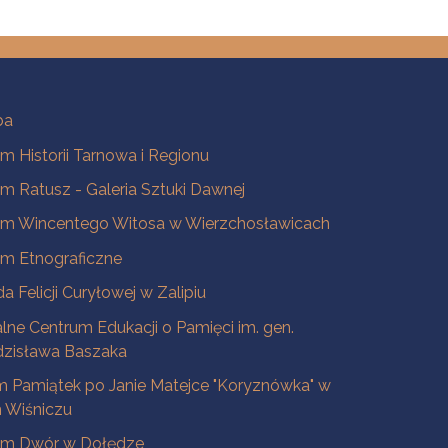
ba
 Historii Tarnowa i Regionu
 Ratusz - Galeria Sztuki Dawnej
m Wincentego Witosa w Wierzchosławicach
m Etnograficzne
a Felicji Curyłowej w Zalipiu
lne Centrum Edukacji o Pamięci im. gen.
dzisława Baszaka
 Pamiątek po Janie Matejce "Koryznówka" w
Wiśniczu
m Dwór w Dołędze