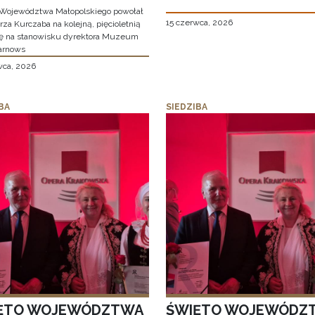
Województwa Małopolskiego powołał
15 czerwca, 2026
za Kurczaba na kolejną, pięcioletnią
ę na stanowisku dyrektora Muzeum
arnows
wca, 2026
BA
SIEDZIBA
ĘTO WOJEWÓDZTWA
ŚWIĘTO WOJEWÓDZ