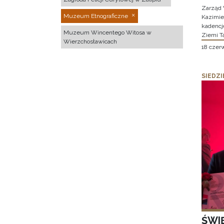
Zarząd 
Muzeum Etnograficzne
Kazimier
kadencj
Muzeum Wincentego Witosa w
Ziemi T
Wierzchosławicach
18 czer
SIEDZI
ŚWI