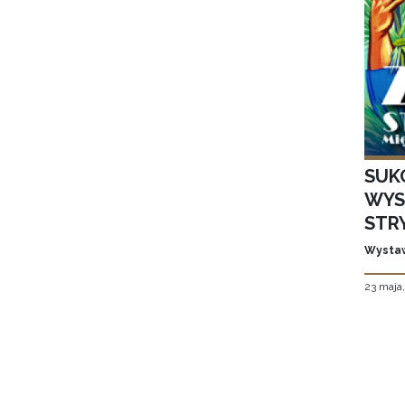
SUK
WYS
STR
Wystaw
23 maja
Stron