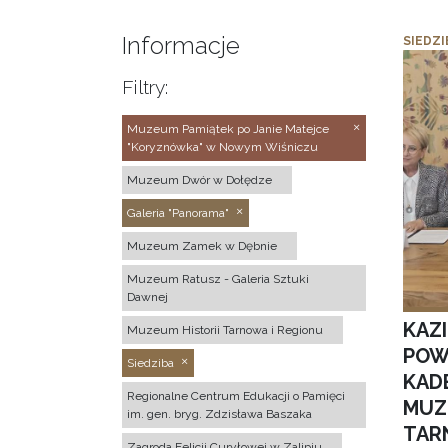
Informacje
SIEDZI
Filtry:
Muzeum Pamiątek po Janie Matejce
"Koryznówka" w Nowym Wiśniczu
Muzeum Dwór w Dołędze
Galeria "Panorama"
Muzeum Zamek w Dębnie
Muzeum Ratusz - Galeria Sztuki
Dawnej
KAZ
Muzeum Historii Tarnowa i Regionu
POW
Siedziba
KAD
Regionalne Centrum Edukacji o Pamięci
MUZ
im. gen. bryg. Zdzisława Baszaka
TAR
Zagroda Felicji Curyłowej w Zalipiu