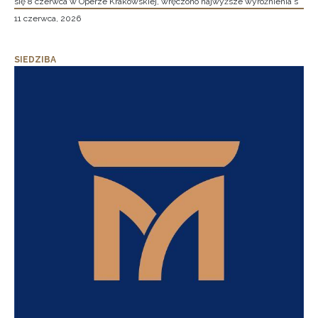
się 8 czerwca w Operze Krakowskiej, wręczono najwyższe wyróżnienia s
11 czerwca, 2026
SIEDZIBA