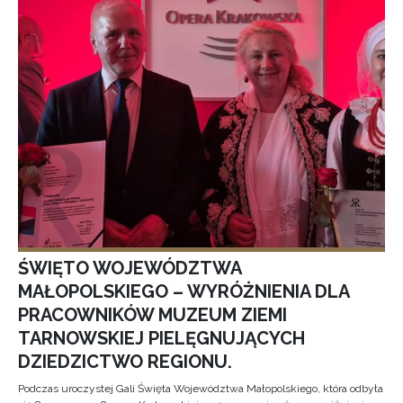
ŚWIĘTO WOJEWÓDZTWA
MAŁOPOLSKIEGO – WYRÓŻNIENIA DLA
PRACOWNIKÓW MUZEUM ZIEMI
TARNOWSKIEJ PIELĘGNUJĄCYCH
DZIEDZICTWO REGIONU.
Podczas uroczystej Gali Święta Województwa Małopolskiego, która odbyła