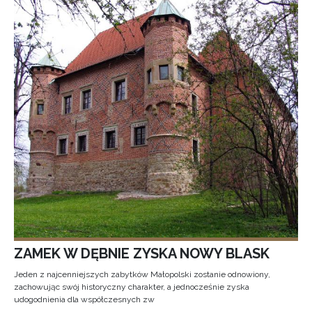
ZAMEK W DĘBNIE ZYSKA NOWY BLASK
Jeden z najcenniejszych zabytków Małopolski zostanie odnowiony,
zachowując swój historyczny charakter, a jednocześnie zyska
udogodnienia dla współczesnych zw