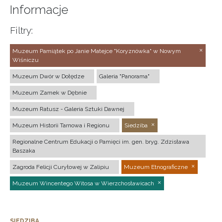
Informacje
Filtry:
Muzeum Pamiątek po Janie Matejce "Koryznówka" w Nowym
Wiśniczu
Muzeum Dwór w Dołędze
Galeria "Panorama"
Muzeum Zamek w Dębnie
Muzeum Ratusz - Galeria Sztuki Dawnej
Muzeum Historii Tarnowa i Regionu
Siedziba
Regionalne Centrum Edukacji o Pamięci im. gen. bryg. Zdzisława
Baszaka
Zagroda Felicji Curyłowej w Zalipiu
Muzeum Etnograficzne
Muzeum Wincentego Witosa w Wierzchosławicach
SIEDZIBA