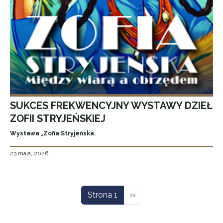
SUKCES FREKWENCYJNY WYSTAWY DZIEŁ
ZOFII STRYJEŃSKIEJ
Wystawa „Zofia Stryjeńska.
23 maja, 2026
Stronicowanie
Następna strona
Strona 1
››