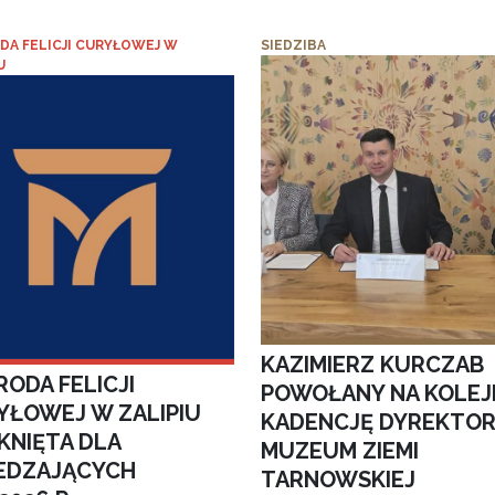
DA FELICJI CURYŁOWEJ W
SIEDZIBA
U
KAZIMIERZ KURCZAB
ODA FELICJI
POWOŁANY NA KOLEJ
YŁOWEJ W ZALIPIU
KADENCJĘ DYREKTO
KNIĘTA DLA
MUZEUM ZIEMI
EDZAJĄCYCH
TARNOWSKIEJ