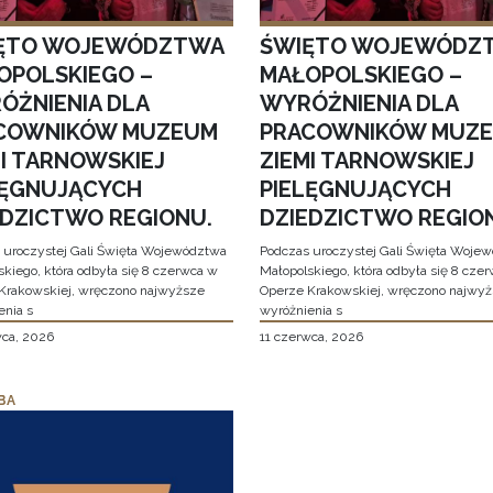
ĘTO WOJEWÓDZTWA
ŚWIĘTO WOJEWÓDZ
OPOLSKIEGO –
MAŁOPOLSKIEGO –
ÓŻNIENIA DLA
WYRÓŻNIENIA DLA
COWNIKÓW MUZEUM
PRACOWNIKÓW MUZ
MI TARNOWSKIEJ
ZIEMI TARNOWSKIEJ
LĘGNUJĄCYCH
PIELĘGNUJĄCYCH
EDZICTWO REGIONU.
DZIEDZICTWO REGIO
 uroczystej Gali Święta Województwa
Podczas uroczystej Gali Święta Woje
skiego, która odbyła się 8 czerwca w
Małopolskiego, która odbyła się 8 cze
Krakowskiej, wręczono najwyższe
Operze Krakowskiej, wręczono najwy
enia s
wyróżnienia s
wca, 2026
11 czerwca, 2026
BA