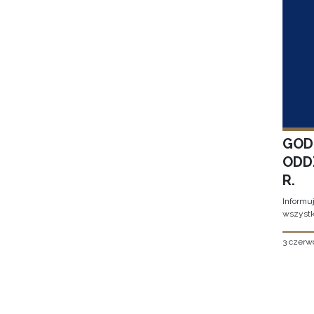
GOD
ODD
R.
Informu
wszystk
3 czerw
Stron