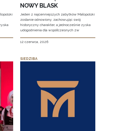
NOWY BLASK
łopolski
Jeden z najcenniejszych zabytków Małopolski
zostanie odnowiony, zachowując swój
 zyska
historyczny charakter, a jednocześnie zyska
udogodnienia dla współczesnych zw
12 czerwca, 2026
SIEDZIBA