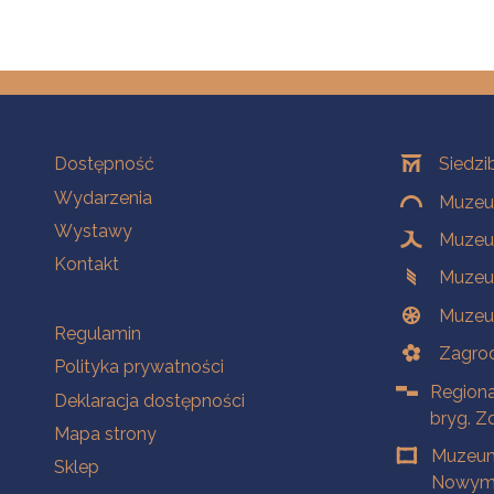
Na skróty
Oddziały
Dostępność
Siedzi
Wydarzenia
Muzeum
Wystawy
Muzeum
Kontakt
Muzeu
Muzeu
Na skróty
Regulamin
Zagrod
Polityka prywatności
Regiona
Deklaracja dostępności
bryg. Z
Mapa strony
Muzeum
Sklep
Nowym 