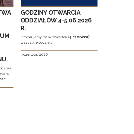
TWA
GODZINY OTWARCIA
ODDZIAŁÓW 4-5.06.2026
R.
EUM
Informujemy, że w czwartek (
4 czerwca)
wszystkie oddziały
3 czerwca, 2026
NU.
wództwa
rwca w
ższe