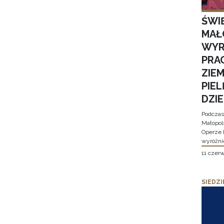
ŚWI
MAŁ
WYR
PRA
ZIE
PIE
DZI
Podczas
Małopol
Operze 
wyróżni
11 czer
SIEDZI