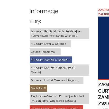
Informacje
ZAGRO
ZALIPI
Filtry:
Muzeum Pamiątek po Janie Matejce
"Koryznówka" w Nowym Wiśniczu
Muzeum Dwór w Dołędze
Galeria "Panorama"
Muzeum Zamek w Dębnie
Muzeum Ratusz - Galeria Sztuki
Dawnej
Muzeum Historii Tarnowa i Regionu
ZAGR
Siedziba
CUR
ZAM
Regionalne Centrum Edukacji o Pamięci
im. gen. bryg. Zdzisława Baszaka
ZWI
Zagroda Felicji Curyłowej w Zalipiu