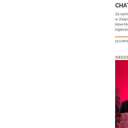
CHAT
Za nami
w Zalip
które M
organizo
15 czer
SIEDZI