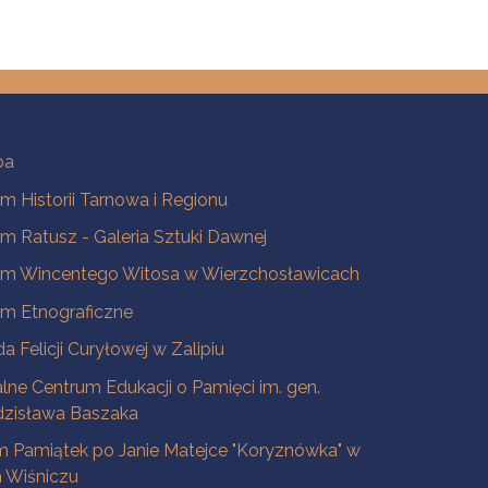
ba
 Historii Tarnowa i Regionu
 Ratusz - Galeria Sztuki Dawnej
m Wincentego Witosa w Wierzchosławicach
m Etnograficzne
a Felicji Curyłowej w Zalipiu
lne Centrum Edukacji o Pamięci im. gen.
dzisława Baszaka
 Pamiątek po Janie Matejce "Koryznówka" w
Wiśniczu