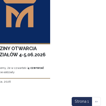
ZINY OTWARCIA
ZIAŁÓW 4-5.06.2026
jemy, że w czwartek (
4 czerwca)
ie oddziały
ca, 2026
icowanie
Nastę
Strona 1
››