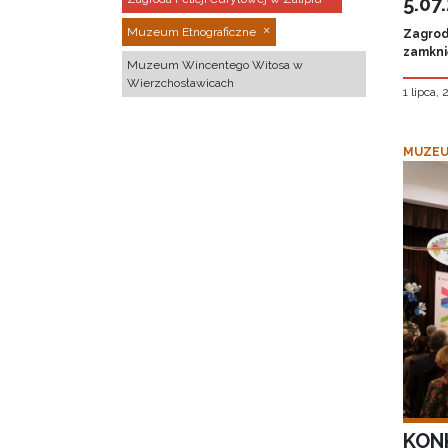
5.07
Muzeum Etnograficzne
Zagroda
zamknię
Muzeum Wincentego Witosa w
Wierzchosławicach
1 lipca,
MUZEU
KON