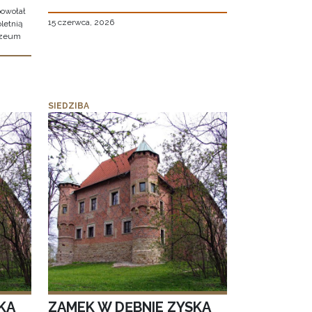
owołał
15 czerwca, 2026
letnią
uzeum
SIEDZIBA
KA
ZAMEK W DĘBNIE ZYSKA