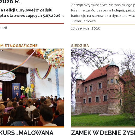
.2026 R.
Zarząd Województwa Małopolskiego p
 Felicji Curyłowej w Zalipiu
Kazimierza Kurczaba na kolejną, pięcio
ta dla zwiedzających 5.07.2026 r.
kadencję na stanowisku dyrektora M
Ziemi Tarnows
 2026
18 czerwca, 2026
M ETNOGRAFICZNE
SIEDZIBA
KURS „MALOWANA
ZAMEK W DĘBNIE ZYS