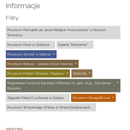
Informacje
Filtry:
Muzeum Pamiątek po Janie Matejce "Koryznówka" w Nowym
Wiśniczu
Muzeum Dwór w Dołędze
Galeria "Panorama"
Muzeum Zamek w Dębnie
Muzeum Ratusz - Galeria Sztuki Dawnej
Muzeum Historii Tarnowa i Regionu
Siedziba
Regionalne Centrum Edukacji o Pamięci im. gen. bryg. Zdzisława
Baszaka
Zagroda Felicji Curyłowej w Zalipiu
Muzeum Etnograficzne
Muzeum Wincentego Witosa w Wierzchosławicach
SIEDZIBA