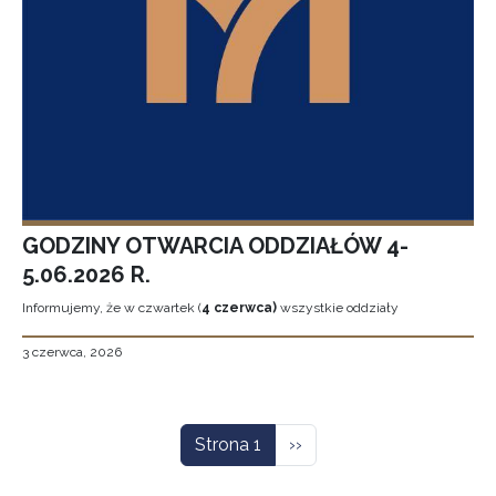
GODZINY OTWARCIA ODDZIAŁÓW 4-
5.06.2026 R.
Informujemy, że w czwartek (
4 czerwca)
wszystkie oddziały
3 czerwca, 2026
Stronicowanie
Następna strona
Strona 1
››