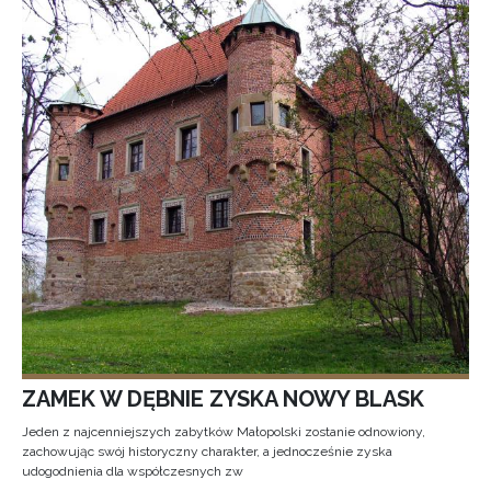
ZAMEK W DĘBNIE ZYSKA NOWY BLASK
Jeden z najcenniejszych zabytków Małopolski zostanie odnowiony,
zachowując swój historyczny charakter, a jednocześnie zyska
udogodnienia dla współczesnych zw