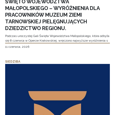
ŚWIĘTO WOJEWÓDZTWA
MAŁOPOLSKIEGO – WYRÓŻNIENIA DLA
PRACOWNIKÓW MUZEUM ZIEMI
TARNOWSKIEJ PIELĘGNUJĄCYCH
DZIEDZICTWO REGIONU.
Podczas uroczystej Gali Święta Województwa Małopolskiego, która odbyła
się 8 czerwca w Operze Krakowskiej, wręczono najwyższe wyróżnienia s
11 czerwca, 2026
SIEDZIBA