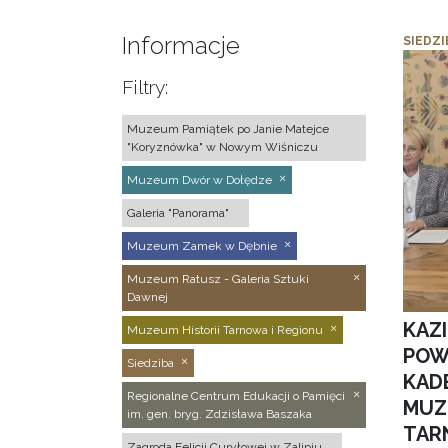
Informacje
SIEDZI
Filtry:
Muzeum Pamiątek po Janie Matejce
"Koryznówka" w Nowym Wiśniczu
Muzeum Dwór w Dołędze
Galeria "Panorama"
Muzeum Zamek w Dębnie
Muzeum Ratusz - Galeria Sztuki
Dawnej
KAZ
Muzeum Historii Tarnowa i Regionu
POW
Siedziba
KAD
Regionalne Centrum Edukacji o Pamięci
MUZ
im. gen. bryg. Zdzisława Baszaka
TAR
Zagroda Felicji Curyłowej w Zalipiu