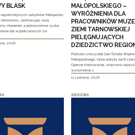
Y BLASK
MAŁOPOLSKIEGO –
WYRÓŻNIENIA DLA
 najcenniejszych zabytków Małopolski
PRACOWNIKÓW MUZ
e odnowiony, zachowując swój
zny charakter, a jednocześnie zyska
ZIEMI TARNOWSKIEJ
ienia dla współczesnych zw
PIELĘGNUJĄCYCH
wca, 2026
DZIEDZICTWO REGIO
Podczas uroczystej Gali Święta Woje
Małopolskiego, która odbyła się 8 cze
Operze Krakowskiej, wręczono najwy
wyróżnienia s
11 czerwca, 2026
BA
SIEDZIBA