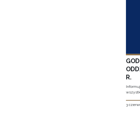
GOD
ODD
R.
Informu
wszystk
3 czerw
Stron