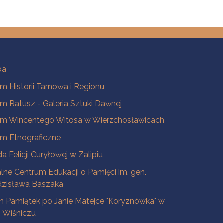
ba
 Historii Tarnowa i Regionu
 Ratusz - Galeria Sztuki Dawnej
m Wincentego Witosa w Wierzchosławicach
m Etnograficzne
a Felicji Curyłowej w Zalipiu
lne Centrum Edukacji o Pamięci im. gen.
dzisława Baszaka
 Pamiątek po Janie Matejce "Koryznówka" w
Wiśniczu