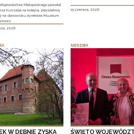
Województwa Małopolskiego powołał
15 czerwca, 2026
za Kurczaba na kolejną, pięcioletnią
ę na stanowisku dyrektora Muzeum
arnows
wca, 2026
BA
SIEDZIBA
EK W DĘBNIE ZYSKA
ŚWIĘTO WOJEWÓDZ