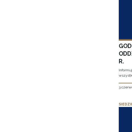
GOD
ODD
R.
Informu
wszystk
3 czerw
SIEDZI