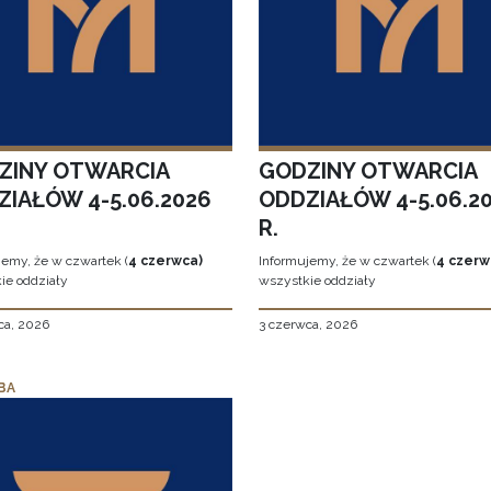
ZINY OTWARCIA
GODZINY OTWARCIA
ZIAŁÓW 4-5.06.2026
ODDZIAŁÓW 4-5.06.2
R.
jemy, że w czwartek (
4 czerwca)
Informujemy, że w czwartek (
4 czerw
ie oddziały
wszystkie oddziały
ca, 2026
3 czerwca, 2026
BA