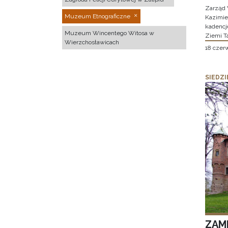
Zarząd 
Muzeum Etnograficzne
Kazimier
kadencj
Muzeum Wincentego Witosa w
Ziemi T
Wierzchosławicach
18 czer
SIEDZI
ZAM