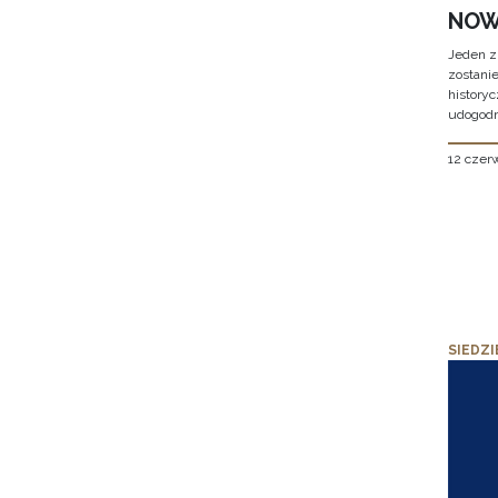
NOW
Jeden z
zostani
historyc
udogodn
12 czer
SIEDZI