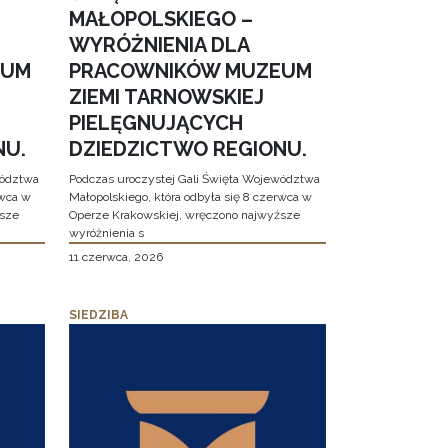
MAŁOPOLSKIEGO –
WYRÓŻNIENIA DLA
EUM
PRACOWNIKÓW MUZEUM
ZIEMI TARNOWSKIEJ
PIELĘGNUJĄCYCH
NU.
DZIEDZICTWO REGIONU.
wództwa
Podczas uroczystej Gali Święta Województwa
rwca w
Małopolskiego, która odbyła się 8 czerwca w
ższe
Operze Krakowskiej, wręczono najwyższe
wyróżnienia s
11 czerwca, 2026
SIEDZIBA