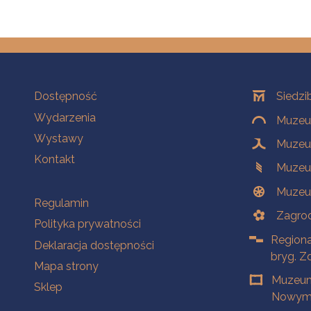
Na skróty
Oddziały
Dostępność
Siedzi
Wydarzenia
Muzeum
Wystawy
Muzeum
Kontakt
Muzeu
Muzeu
Na skróty
Regulamin
Zagrod
Polityka prywatności
Regiona
Deklaracja dostępności
bryg. Z
Mapa strony
Muzeum
Sklep
Nowym 