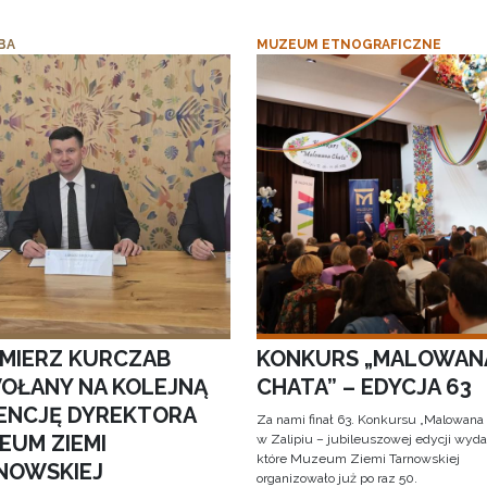
BA
MUZEUM ETNOGRAFICZNE
IMIERZ KURCZAB
KONKURS „MALOWAN
OŁANY NA KOLEJNĄ
CHATA” – EDYCJA 63
ENCJĘ DYREKTORA
Za nami finał 63. Konkursu „Malowana
EUM ZIEMI
w Zalipiu – jubileuszowej edycji wyda
które Muzeum Ziemi Tarnowskiej
NOWSKIEJ
organizowało już po raz 50.