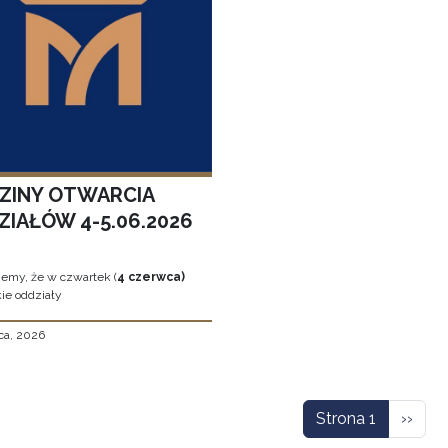
ZINY OTWARCIA
ZIAŁÓW 4-5.06.2026
jemy, że w czwartek (
4 czerwca)
ie oddziały
ca, 2026
icowanie
Nastę
Strona 1
››