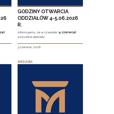
GODZINY OTWARCIA
026
ODDZIAŁÓW 4-5.06.2026
R.
ca)
Informujemy, że w czwartek (
4 czerwca)
wszystkie oddziały
3 czerwca, 2026
SIEDZIBA