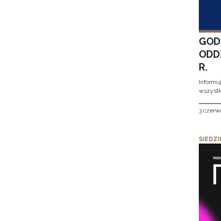
GOD
ODD
R.
Informu
wszystk
3 czerw
SIEDZI