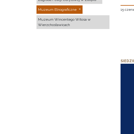
15 czer
Muzeum Etnograficzne
Muzeum Wincentego Witosa w
Wierzchosławicach
SIEDZI