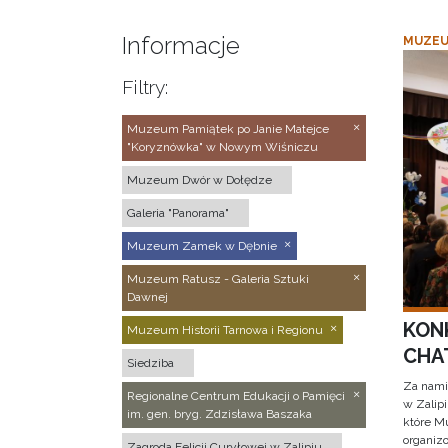
Informacje
MUZEU
Filtry:
Muzeum Pamiątek po Janie Matejce
"Koryznówka" w Nowym Wiśniczu
Muzeum Dwór w Dołędze
Galeria "Panorama"
Muzeum Zamek w Dębnie
Muzeum Ratusz - Galeria Sztuki
Dawnej
KON
Muzeum Historii Tarnowa i Regionu
CHAT
Siedziba
Za nami
Regionalne Centrum Edukacji o Pamięci
w Zalip
im. gen. bryg. Zdzisława Baszaka
które M
organizo
Zagroda Felicji Curyłowej w Zalipiu