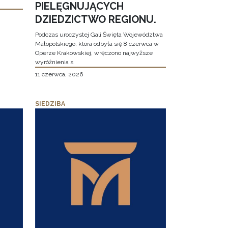
PIELĘGNUJĄCYCH
DZIEDZICTWO REGIONU.
Podczas uroczystej Gali Święta Województwa
Małopolskiego, która odbyła się 8 czerwca w
Operze Krakowskiej, wręczono najwyższe
wyróżnienia s
11 czerwca, 2026
SIEDZIBA