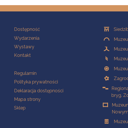
Na skróty
Oddziały
Dostępność
Siedzi
Wydarzenia
Muzeum
Wystawy
Muzeum
Kontakt
Muzeu
Muzeu
Na skróty
Regulamin
Zagrod
Polityka prywatności
Regiona
Deklaracja dostępności
bryg. Z
Mapa strony
Muzeum
Sklep
Nowym 
Muzeu