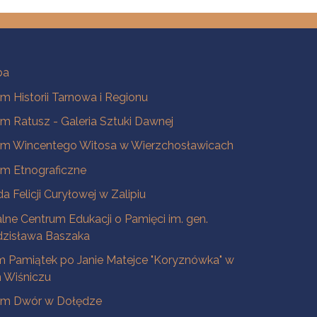
ba
 Historii Tarnowa i Regionu
 Ratusz - Galeria Sztuki Dawnej
m Wincentego Witosa w Wierzchosławicach
m Etnograficzne
a Felicji Curyłowej w Zalipiu
lne Centrum Edukacji o Pamięci im. gen.
dzisława Baszaka
 Pamiątek po Janie Matejce "Koryznówka" w
Wiśniczu
m Dwór w Dołędze