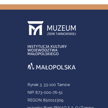
Informacje kontaktowe
Rynek 3, 33-100 Tarnów
NIP: 873-000-76-51
REGON: 850012309
nr konta: Bank PEKAO S.A. O/Tarnów