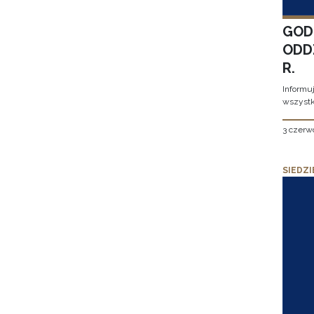
GOD
ODD
R.
Informu
wszystk
3 czerw
SIEDZI