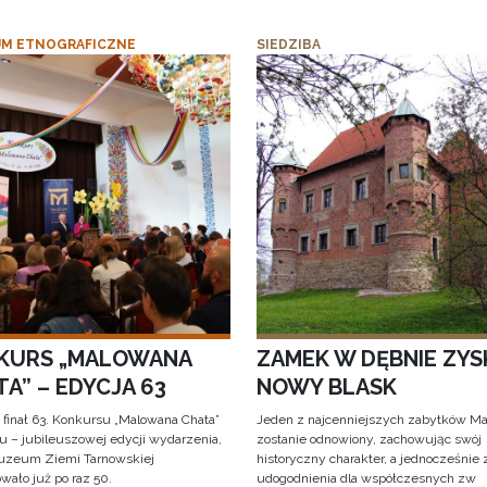
M ETNOGRAFICZNE
SIEDZIBA
KURS „MALOWANA
ZAMEK W DĘBNIE ZYS
A” – EDYCJA 63
NOWY BLASK
 finał 63. Konkursu „Malowana Chata”
Jeden z najcenniejszych zabytków Ma
iu – jubileuszowej edycji wydarzenia,
zostanie odnowiony, zachowując swój
uzeum Ziemi Tarnowskiej
historyczny charakter, a jednocześnie
wało już po raz 50.
udogodnienia dla współczesnych zw