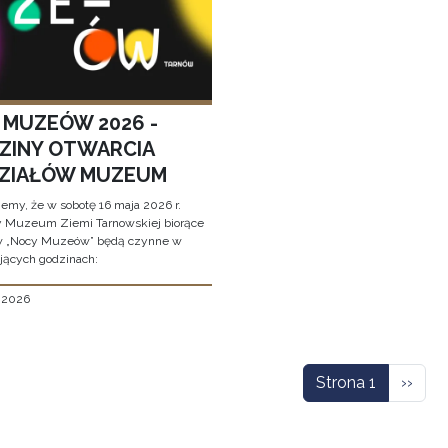
 MUZEÓW 2026 -
ZINY OTWARCIA
ZIAŁÓW MUZEUM
jemy, że w sobotę 16 maja 2026 r.
y Muzeum Ziemi Tarnowskiej biorące
w „Nocy Muzeów” będą czynne w
jących godzinach:
, 2026
icowanie
Nastę
Strona 1
››