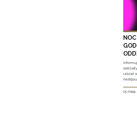
NOC
GOD
ODD
Informu
oddział
udział 
następu
15 maja
Stron